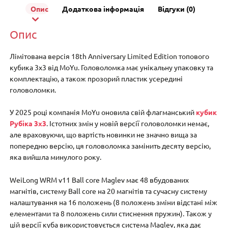
Опис
Додаткова інформація
Відгуки (0)
Опис
Лімітована версія 18th Anniversary Limited Edition топового
кубика 3х3 від MoYu. Головоломка має унікальну упаковку та
комплектацію, а також прозорий пластик усередині
головоломки.
У 2025 році компанія MoYu оновила свій флагманський
кубик
Рубіка 3х3
. Істотних змін у новій версії головоломки немає,
але враховуючи, що вартість новинки не значно вища за
попередню версію, ця головоломка замінить десяту версію,
яка вийшла минулого року.
WeiLong WRM v11 Ball core Maglev має 48 вбудованих
магнітів, систему Ball core на 20 магнітів та сучасну систему
налаштування на 16 положень (8 положень зміни відстані між
елементами та 8 положень сили стиснення пружин). Також у
цій версії куба використовується система Maglev, яка дає