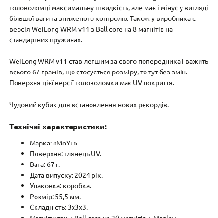
головоломці максимальну швидкість, але має і мінус у вигляді
більшої ваги та зниженого контролю. Також у виробника є
версія WeiLong WRM v11 з Ball core на 8 магнітів на
стандартних пружинах.
WeiLong WRM v11 став легшим за свого попередника і важить
всього 67 грамів, що стосується розміру, то тут без змін.
Поверхня цієї версії головоломки має UV покриття.
Чудовий кубик для встановлення нових рекордів.
Технічні характеристики:
Марка: «MoYu».
Поверхня: глянець UV.
Вага: 67 г.
Дата випуску: 2024 рік.
Упаковка: коробка.
Розмір: 55,5 мм.
Складність: 3x3x3.
Магніти: так + Ball core на 20 магнітів + Maglev.