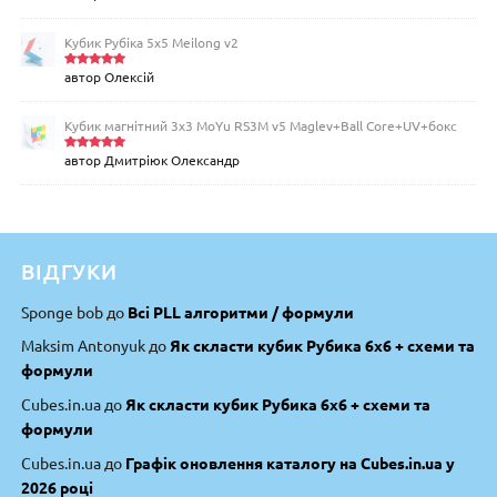
о в
4
з
5
Кубик Рубіка 5x5 Meilong v2
автор Олексій
Оцінено
в
5
з 5
Кубик магнітний 3х3 MoYu RS3M v5 Maglev+Ball Core+UV+бокс
автор Дмитріюк Олександр
Оцінено
в
5
з 5
ВІДГУКИ
Sponge bob
до
Всі PLL алгоритми / формули
Maksim Antonyuk
до
Як скласти кубик Рубика 6х6 + схеми та
формули
Cubes.in.ua
до
Як скласти кубик Рубика 6х6 + схеми та
формули
Cubes.in.ua
до
Графік оновлення каталогу на Cubes.in.ua у
2026 році