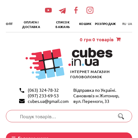
„итать
далее
ОПЛАТА І
СПИСОК
ОПТ
КОШИК
РОЗПРОДАЖ
RU
UA
ДОСТАВКА
БАЖАНЬ
0
грн
0 товарів
ІНТЕРНЕТ МАГАЗИН
ГОЛОВОЛОМОК
(063) 324-78-32
Відправка по Україні.
(097) 233-69-53
Самовивіз м Житомир,
cubes.ua@gmail.com
вул. Перемоги, 33
Шукати:
Головне меню