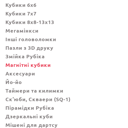
Кубики 6х6
Кубики 7х7
Кубики 8x8-13x13
Мегамінкси
Інші головоломки
Пазли з 3D друку
Змійка Рубіка
Магнітні кубики
Аксесуари
Йо-йо
Таймери та килимки
Ск'юби, Cкваери (SQ-1)
Пірамідки Рубіка
Дзеркальні куби
Мішені для дартсу