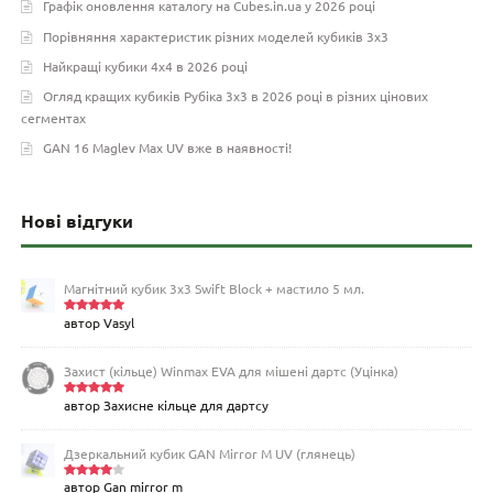
Графік оновлення каталогу на Cubes.in.ua у 2026 році
Порівняння характеристик різних моделей кубиків 3х3
Найкращі кубики 4х4 в 2026 році
Огляд кращих кубиків Рубіка 3х3 в 2026 році в різних цінових
сегментах
GAN 16 Maglev Max UV вже в наявності!
Нові відгуки
Магнітний кубик 3х3 Swift Block + мастило 5 мл.
автор Vasyl
Оцінено
в
5
з 5
Захист (кільце) Winmax EVA для мішені дартс (Уцінка)
автор Захисне кільце для дартсу
Оцінено
в
5
з 5
Дзеркальний кубик GAN Mirror M UV (глянець)
автор Gan mirror m
Оцінен