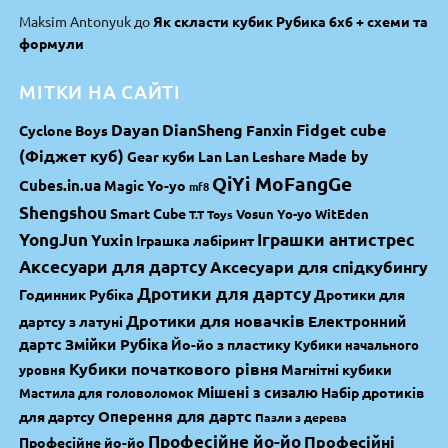
Maksim Antonyuk
до
Як скласти кубик Рубика 6х6 + схеми та
формули
МІТКИ НА САЙТІ
Dayan
DianSheng
Fidget cube
Fanxin
Cyclone Boys
(Фіджет куб)
Made by
Gear куби
Lan Lan
Leshare
QiYi MoFangGe
Cubes.in.ua
Magic Yo-yo
mf8
Shengshou
Smart Cube
Vosun Yo-yo
WitEden
T.T Toys
YongJun
Yuxin
Іграшки антистрес
Іграшка лабіринт
Аксесуари для дартсу
Аксесуари для спідкубингу
Дротики для дартсу
Годинник Рубіка
Дротики для
Дротики для новачків
Електронний
дартсу з латуні
дартс
Змійки Рубіка
Йо-йо з пластику
Кубики начального
Кубики початкового рівня
Магнітні кубики
уровня
Мішені з сизалю
Набір дротиків
Мастила для головоломок
Оперення для дартс
для дартсу
Пазли з дерева
Професійне йо-йо
Професійні
Професійне йо-йо