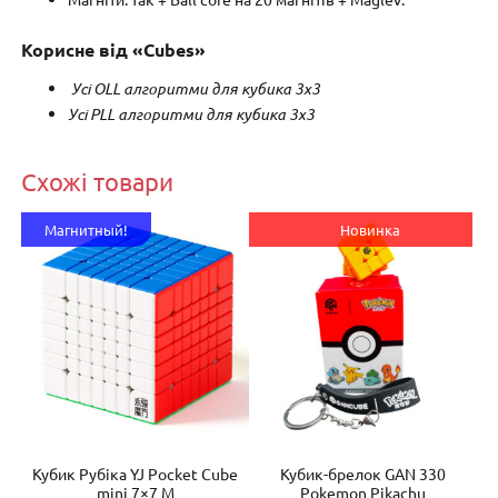
Корисне від «Cubes»
Усі OLL алгоритми для кубика 3х3
Усі PLL алгоритми для кубика 3х3
Схожі товари
Магнитный!
Новинка
l
Кубик Рубіка YJ Pocket Cube
Кубик-брелок GAN 330
Пі
mini 7×7 M
Pokemon Pikachu