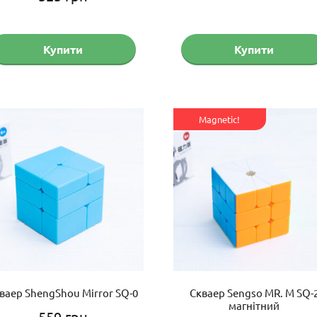
з 5
Купити
Купити
Magnetic!
ваер ShengShou Mirror SQ-0
Скваер Sengso MR. M SQ-
магнітний
559
грн