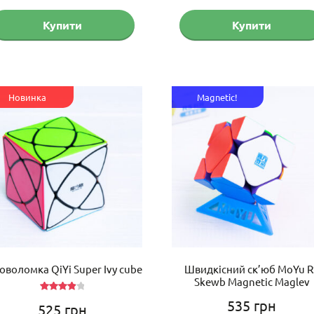
Купити
Купити
Новинка
Magnetic!
оволомка QiYi Super Ivy cube
Швидкісний ск’юб MoYu R
Skewb Magnetic Maglev
Оцінен
535
грн
525
грн
о в
4.00