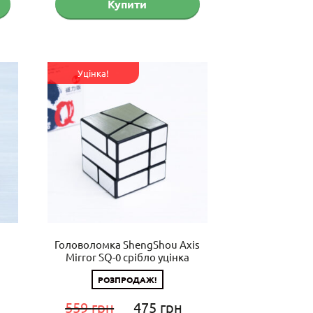
Купити
Уцінка!
Головоломка ShengShou Axis
Mirror SQ-0 срібло уцінка
РОЗПРОДАЖ!
Оригінальна
Поточна
559
грн
475
грн