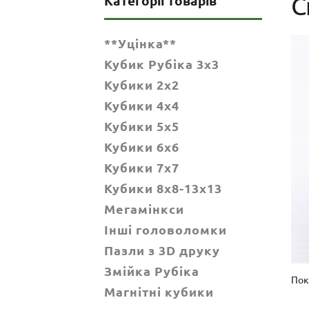
С
Категорії товарів
**Уцінка**
Кубик Рубіка 3x3
Кубики 2x2
Кубики 4x4
Кубики 5x5
Кубики 6х6
Кубики 7х7
Кубики 8x8-13x13
Мегамінкси
Інші головоломки
Пазли з 3D друку
Змійка Рубіка
Пок
Магнітні кубики