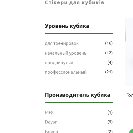
Стікери для кубиків
Уровень кубика
для тренировок
(16)
начальный уровень
(12)
продвинутый
(4)
профессиональный
(21)
Производитель кубика
Го
MF8
(1)
Dayan
(5)
Fanxin
(2)