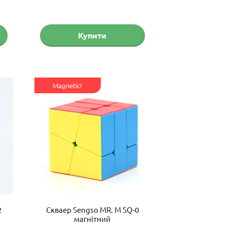
Купити
Magnetic!
2
Скваер Sengso MR. M SQ-0
магнітний