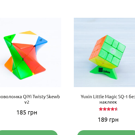
ловоломка QiYi Twisty Skewb
Yuxin Little Magic SQ-1 бе
v2
наклеек
185
грн
Оцінено
189
грн
в
4.67
з 5