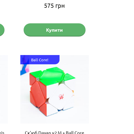
575
грн
Купити
Ball Core!
is
Ск’юб Dayan v2 M + Ball Core