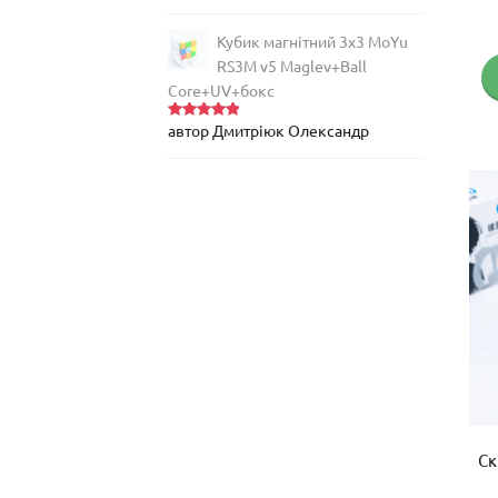
в
5
з 5
Кубик магнітний 3х3 MoYu
RS3M v5 Maglev+Ball
Core+UV+бокс
автор Дмитріюк Олександр
Оцінено
в
5
з 5
Ск