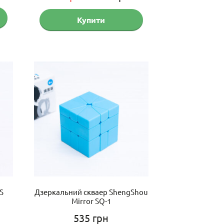
ціна:
ціна:
Купити
559 грн.
475 грн.
S
Дзеркальний скваер ShengShou
Mirror SQ-1
535
грн