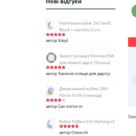
Нові відгуки
Магнітний кубик 3х3 Swift
Block + мастило 5 мл.
автор Vasyl
Оцінено
в
5
з 5
Захист (кільце) Winmax EVA
для мішені дартс (Уцінка)
автор Захисне кільце для дартсу
Оцінено
в
5
з 5
Дзеркальний кубик GAN
Mirror M UV (глянець)
автор Gan mirror m
Оцінен
о в
4
з
5
Гол
Кубик Рубіка 5x5 Meilong v2
автор Олексій
Оцінено