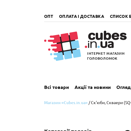
„итать
далее
ОПТ
ОПЛАТА І ДОСТАВКА
СПИСОК 
ІНТЕРНЕТ МАГАЗИН
ГОЛОВОЛОМОК
Всі товари
Акції та новини
Огляд
Магазин «Cubes.in.ua»
/ Ск'юби, Cкваери (SQ