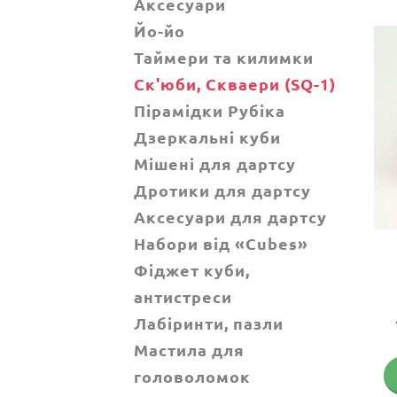
Аксесуари
Йо-йо
Таймери та килимки
Ск'юби, Cкваери (SQ-1)
Пірамідки Рубіка
Дзеркальні куби
Мішені для дартсу
Дротики для дартсу
Аксесуари для дартсу
Набори від «Cubes»
Фіджет куби,
антистреси
Лабіринти, пазли
Мастила для
головоломок