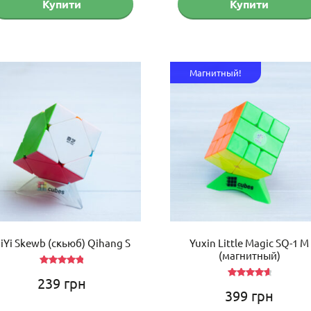
Купити
Купити
Магнитный!
iYi Skewb (скьюб) Qihang S
Yuxin Little Magic SQ-1 M
(магнитный)
Оцінено
239
грн
в
5.00
з 5
Оцінено
399
грн
в
4.75
з 5