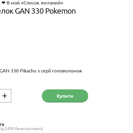
❤ В мой «Список желаний»
елок GAN 330 Pokemon
GAN 330 Pikachu з серії головоломок
Купити
та
(від 2400 безкоштовно)