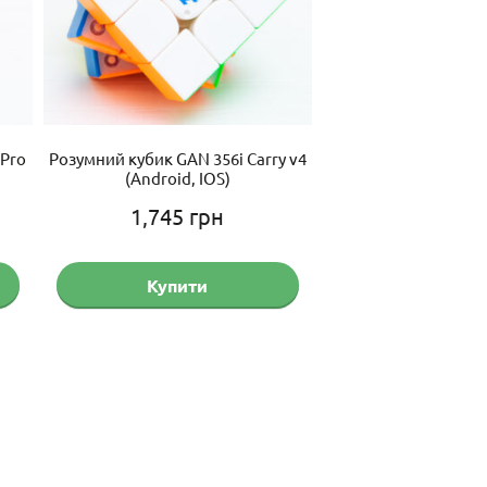
 Pro
Розумний кубик GAN 356i Carry v4
Кубик Рубіка 3х3 Qi
(Android, IOS)
amber
1,745
грн
149
гр
Купити
Купит