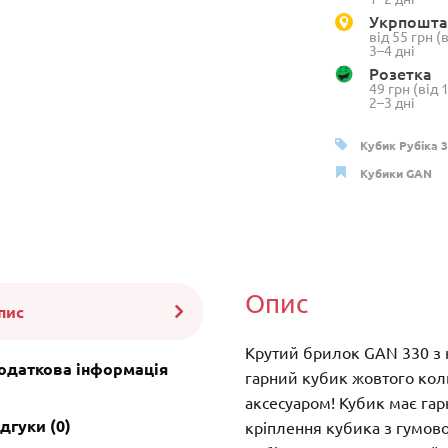
кількість
Укрпошта
від 55 грн 
3–4 дні
Розетка
49 грн (від
2–3 дні
Кубик Рубіка 
Кубики GAN
Опис
пис
Крутий брилок GAN 330 з 
одаткова інформація
гарний кубик жовтого ко
аксесуаром! Кубик має гар
дгуки (0)
кріплення кубика з гумов