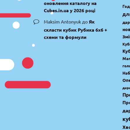
оновлення каталогу на
Год
Cubes.in.ua у 2026 році
дл
Maksim Antonyuk
до
Як
дар
но
скласти кубик Рубика 6х6 +
Змі
схеми та формули
Куб
Куб
Маг
гол
Наб
Опе
дер
Пр
Пр
да
ку
Хв