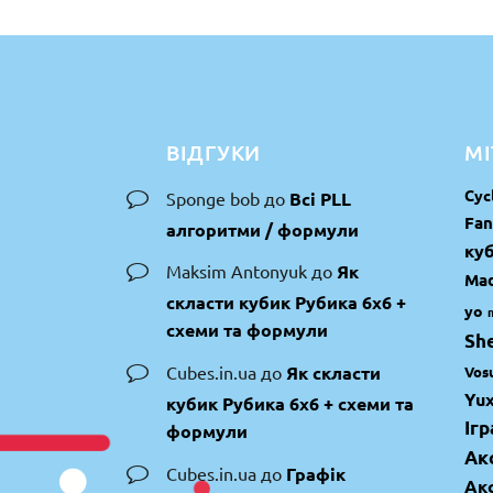
ВІДГУКИ
МІ
Cyc
Sponge bob
до
Всі PLL
Fan
алгоритми / формули
куб
Maksim Antonyuk
до
Як
Mad
скласти кубик Рубика 6х6 +
yo
схеми та формули
Sh
Cubes.in.ua
до
Як скласти
Vos
Yux
кубик Рубика 6х6 + схеми та
Іг
формули
Ак
Cubes.in.ua
до
Графік
Ак