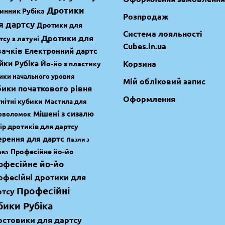
Дротики
инник Рубіка
Розпродаж
я дартсу
Дротики для
Система лояльності
Дротики для
тсу з латуні
Cubes.in.ua
вачків
Електронний дартс
йки Рубіка
Корзина
Йо-йо з пластику
ики начального уровня
Мій обліковий запис
ики початкового рівня
Оформлення
нітні кубики
Мастила для
Мішені з сизалю
оволомок
ір дротиків для дартсу
рення для дартс
Пазли з
Професійне йо-йо
ева
офесійне йо-йо
офесійні дротики для
Професійні
ртсу
бики Рубіка
остовики для дартсу