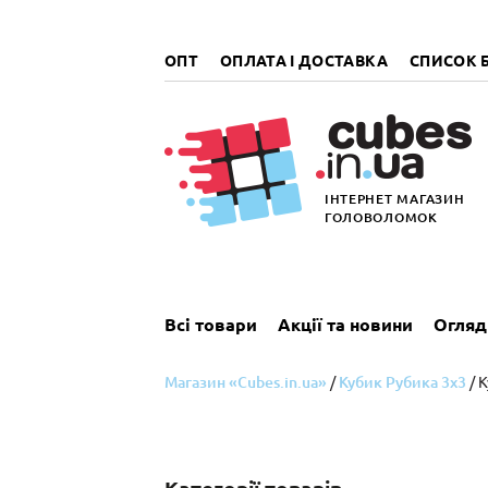
„итать
далее
ОПТ
ОПЛАТА І ДОСТАВКА
СПИСОК 
ІНТЕРНЕТ МАГАЗИН
ГОЛОВОЛОМОК
Всі товари
Акції та новини
Огляд
Магазин «Cubes.in.ua»
/
Кубик Рубика 3x3
/ 