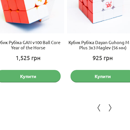
убик Рубіка GAN v100 Ball Core
Кубик Рубіка Dayan Guhong M
Year of the Horse
Plus 3х3 Maglev (56 мм)
1,525
грн
925
грн
чна
Купити
Купити
грн.