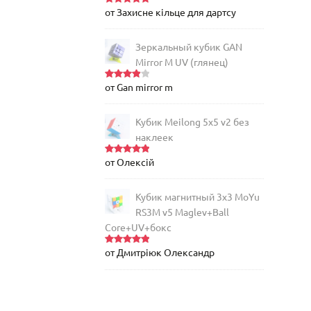
от Захисне кільце для дартсу
Оценка
5
из 5
Зеркальный кубик GAN
Mirror M UV (глянец)
от Gan mirror m
Оценка
4
из 5
Кубик Meilong 5x5 v2 без
наклеек
от Олексій
Оценка
5
из 5
Кубик магнитный 3х3 MoYu
RS3M v5 Maglev+Ball
Core+UV+бокс
от Дмитріюк Олександр
Оценка
5
из 5