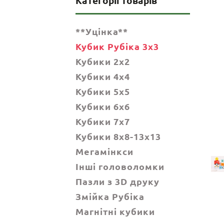
Категорії товарів
**Уцінка**
Кубик Рубіка 3x3
Кубики 2x2
Кубики 4x4
Кубики 5x5
Кубики 6х6
Кубики 7х7
Кубики 8x8-13x13
Мегамінкси
Інші головоломки
Пазли з 3D друку
Змійка Рубіка
Магнітні кубики