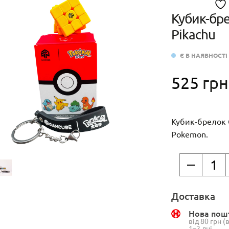
Кубик-бр
Pikachu
Є В НАЯВНОСТІ
525
грн
Кубик-брелок 
Pokemon.
Кубик-
брелок
GAN
Доставка
330
Pokemon
Нова пош
від 80 грн 
Pikachu
1–2 дні