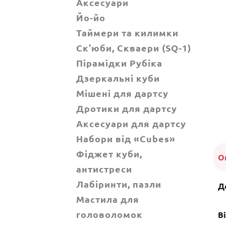
Аксесуари
Йо-йо
Таймери та килимки
Ск'юби, Cкваери (SQ-1)
Пірамідки Рубіка
Дзеркальні куби
Мішені для дартсу
Дротики для дартсу
Аксесуари для дартсу
Набори від «Cubes»
Фіджет куби,
О
антистреси
Лабіринти, пазли
Д
Мастила для
головоломок
Ві