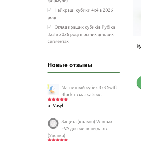
формули)
Найкращі кубики 4х4 в 2026
році
Огляд кращих кубиків Рубіка
3х3 в 2026 році в різних цінових
сегментах
Розумний кубик GAN i4 Maglev
К
(Android, IOS)
РОЗПРОДАЖ!
Новые отзывы
Оригінальна
Пото
4,575
грн
4,075
грн
ціна:
ціна:
Магнитный кубик 3х3 Swift
Купити
4,575 грн.
4,075 
Block + смазка 5 мл.
от Vasyl
Оценка
5
из 5
Защита (кольцо) Winmax
EVA для мишени дартс
(Уценка)