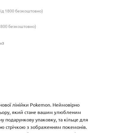
(від 1800 безкоштовно)
 1800 безкоштовно)
3x3
нової лінійки Pokemon. Неймовірно
льору, який стане вашим улюбленим
ну подарункову упаковку, та кільце для
ою стрічкою з зображенням покемонів.