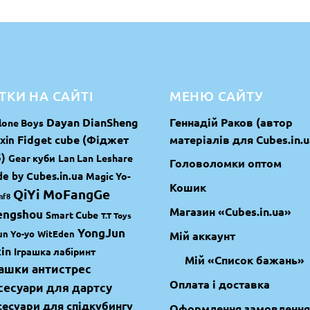
ТКИ НА САЙТІ
МЕНЮ САЙТУ
Dayan
DianSheng
Геннадій Раков (автор
lone Boys
Fidget cube (Фіджет
матеріалів для Cubes.in.u
xin
)
Gear куби
Lan Lan
Leshare
Головоломки оптом
e by Cubes.in.ua
Magic Yo-
Кошик
QiYi MoFangGe
mf8
Магазин «Cubes.in.ua»
engshou
Smart Cube
T.T Toys
YongJun
un Yo-yo
WitEden
Мій аккаунт
in
Іграшка лабіринт
Мій «Список бажань»
рашки антистрес
Оплата і доставка
сесуари для дартсу
сесуари для спідкубингу
Оформлення замовлення