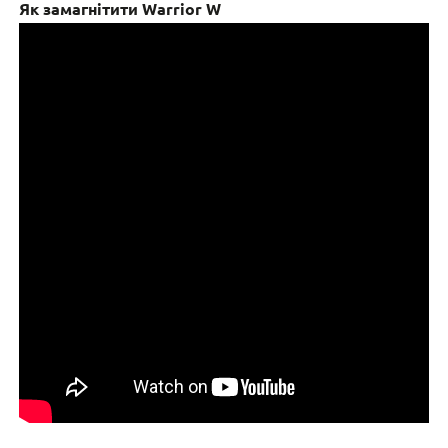
Як замагнітити Warrior W