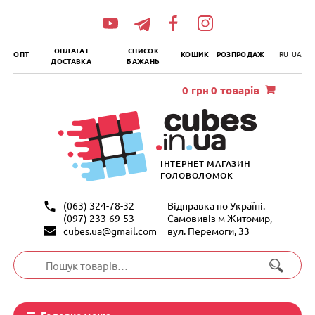
„итать
далее
ОПЛАТА І
СПИСОК
ОПТ
КОШИК
РОЗПРОДАЖ
RU
UA
ДОСТАВКА
БАЖАНЬ
0
грн
0 товарів
ІНТЕРНЕТ МАГАЗИН
ГОЛОВОЛОМОК
(063) 324-78-32
Відправка по Україні.
(097) 233-69-53
Самовивіз м Житомир,
cubes.ua@gmail.com
вул. Перемоги, 33
Шукати:
Головне меню