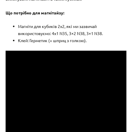
Що потрібно для магнітайзу:
Магніти для кубиків 2х2, які ми зазвичай
використовуємо: 4х1 N35, 3×2 N38, 3×1 N38.
Клей: Герметик (+ шприц з голкою).