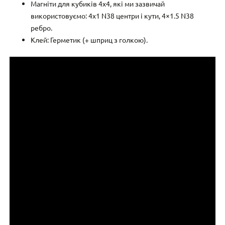
Магніти для кубиків 4х4, які ми зазвичай
використовуємо: 4х1 N38 центри і кути, 4×1.5 N38
ребро.
Клей: Герметик (+ шприц з голкою).