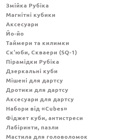
Змійка Рубіка
Магнітні кубики
Аксесуари
Йо-йо
Таймери та килимки
Ск'юби, Cкваери (SQ-1)
Пірамідки Рубіка
Дзеркальні куби
Мішені для дартсу
Дротики для дартсу
Аксесуари для дартсу
Набори від «Cubes»
Фіджет куби, антистреси
Лабіринти, пазли
Мастила для головоломок