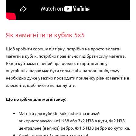
Як замагнітити кубик 5х5
Щоб зробити хорошу п’ятірку, потрібно не просто вклеїти
магніти в кубик, потрібно правильно підібрати силу магнітів.
Якщо куб замагнічений правильно, то притягання у
внутрішніх шарах має бути сильне ніж на зовнішніх, тому
необхідно дуже уважно проводити поклейку різних магнітів в
елементи, щоб нічого не наплутати.
Що потрібно для магнітайзу:
Магніти для кубиків 5х5, які ми зазвичай
використовуємо: 4х1 N38 або 3х2 N38 в кути, 4×2 N38
центральне (велика) ребро, 4х1,5 N38 ребро до куточка.
Клей: Герметик (+ шприц з голкою).