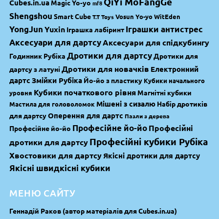
QiYi MoFangGe
Cubes.in.ua
Magic Yo-yo
mf8
Shengshou
Smart Cube
Vosun Yo-yo
WitEden
T.T Toys
YongJun
Yuxin
Іграшки антистрес
Іграшка лабіринт
Аксесуари для дартсу
Аксесуари для спідкубингу
Дротики для дартсу
Годинник Рубіка
Дротики для
Дротики для новачків
Електронний
дартсу з латуні
дартс
Змійки Рубіка
Йо-йо з пластику
Кубики начального
Кубики початкового рівня
Магнітні кубики
уровня
Мішені з сизалю
Набір дротиків
Мастила для головоломок
Оперення для дартс
для дартсу
Пазли з дерева
Професійне йо-йо
Професійні
Професійне йо-йо
Професійні кубики Рубіка
дротики для дартсу
Хвостовики для дартсу
Якісні дротики для дартсу
Якісні швидкісні кубики
МЕНЮ САЙТУ
Геннадій Раков (автор матеріалів для Cubes.in.ua)