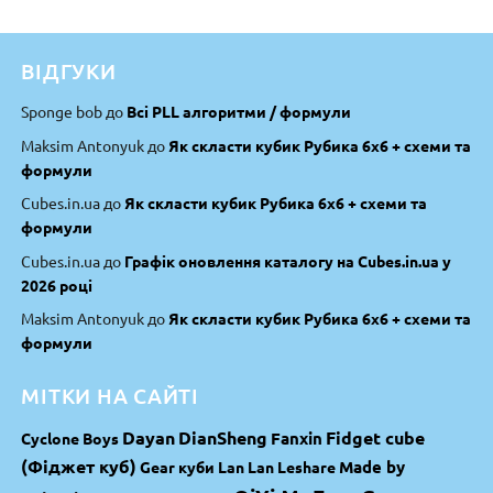
ВІДГУКИ
Sponge bob
до
Всі PLL алгоритми / формули
Maksim Antonyuk
до
Як скласти кубик Рубика 6х6 + схеми та
формули
Cubes.in.ua
до
Як скласти кубик Рубика 6х6 + схеми та
формули
Cubes.in.ua
до
Графік оновлення каталогу на Cubes.in.ua у
2026 році
Maksim Antonyuk
до
Як скласти кубик Рубика 6х6 + схеми та
формули
МІТКИ НА САЙТІ
Dayan
DianSheng
Fidget cube
Fanxin
Cyclone Boys
(Фіджет куб)
Made by
Gear куби
Lan Lan
Leshare