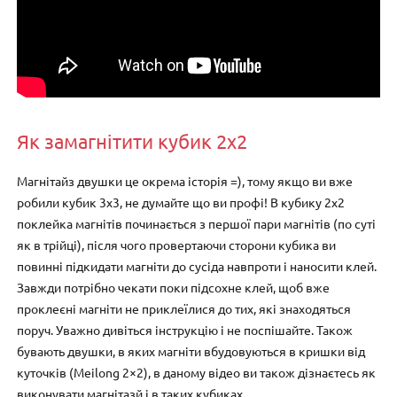
Як замагнітити кубик 2х2
Магнітайз двушки це окрема історія =), тому якщо ви вже
робили кубик 3х3, не думайте що ви профі! В кубику 2х2
поклейка магнітів починається з першої пари магнітів (по суті
як в трійці), після чого провертаючи сторони кубика ви
повинні підкидати магніти до сусіда навпроти і наносити клей.
Завжди потрібно чекати поки підсохне клей, щоб вже
проклеєні магніти не приклеїлися до тих, які знаходяться
поруч. Уважно дивіться інструкцію і не поспішайте. Також
бувають двушки, в яких магніти вбудовуються в кришки від
куточків (Meilong 2×2), в даному відео ви також дізнаєтесь як
виконувати магнітазй і в таких кубиках.