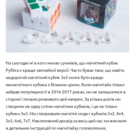
На сьогодні ні в кого немає сумнівів, що магнітний кубик
Рубіка є краще звичайної версії. Часто буває таке, що навіть
недорогий магнітний кубик 3х3 може бути краще
немагнітного кубика з більною ціною. Коли магнітайз тільки
набрав популярності в 2016-2017 роках, ми не залишилися в
стороні і почали розвивати цей напрям. За кілька років ми
створили не одну сотню магнітних кубиків, і це не тільки
кубики 3х3. Ми створювали магнітні моди і кубиків 2х2, 4х4,
5х5, 6х6, 7х7. Накопичений досвід за весь цей час ми виклали
в детальних інструкцій по магнітайзу головоломок.