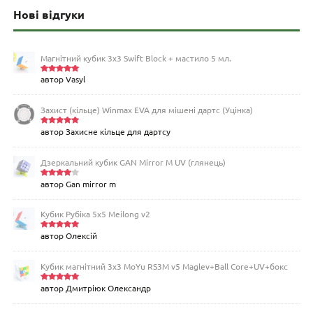
Нові відгуки
Магнітний кубик 3х3 Swift Block + мастило 5 мл.
автор Vasyl
Оцінено
в
5
з 5
Захист (кільце) Winmax EVA для мішені дартс (Уцінка)
автор Захисне кільце для дартсу
Оцінено
в
5
з 5
Дзеркальний кубик GAN Mirror M UV (глянець)
автор Gan mirror m
Оцінен
о в
4
з
5
Кубик Рубіка 5x5 Meilong v2
автор Олексій
Оцінено
в
5
з 5
Кубик магнітний 3х3 MoYu RS3M v5 Maglev+Ball Core+UV+бокс
автор Дмитріюк Олександр
Оцінено
в
5
з 5