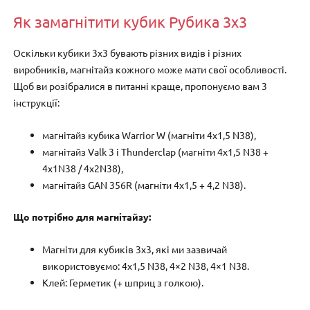
Як замагнітити кубик Рубика 3х3
Оскільки кубики 3х3 бувають різних видів і різних
виробників, магнітайз кожного може мати свої особливості.
Щоб ви розібралися в питанні краще, пропонуємо вам 3
інструкції:
магнітайз кубика Warrior W (магніти 4х1,5 N38),
магнітайз Valk 3 і Thunderclap (магніти 4х1,5 N38 +
4x1N38 / 4x2N38),
магнітайз GAN 356R (магніти 4х1,5 + 4,2 N38).
Що потрібно для магнітайзу:
Магніти для кубиків 3х3, які ми зазвичай
використовуємо: 4х1,5 N38, 4×2 N38, 4×1 N38.
Клей: Герметик (+ шприц з голкою).