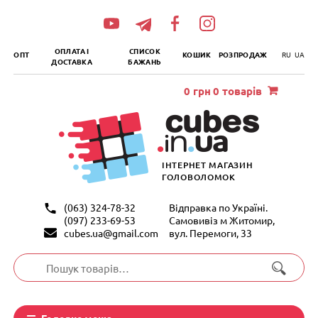
„итать
далее
ОПЛАТА І
СПИСОК
ОПТ
КОШИК
РОЗПРОДАЖ
RU
UA
ДОСТАВКА
БАЖАНЬ
0
грн
0 товарів
ІНТЕРНЕТ МАГАЗИН
ГОЛОВОЛОМОК
(063) 324-78-32
Відправка по Україні.
(097) 233-69-53
Самовивіз м Житомир,
cubes.ua@gmail.com
вул. Перемоги, 33
Шукати:
Головне меню