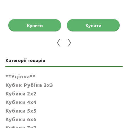
на
Поточна
ціна:
855 грн.
Купити
Купити
Категорії товарів
**Уцінка**
Кубик Рубіка 3x3
Кубики 2x2
Кубики 4x4
Кубики 5x5
Кубики 6х6
Кубики 7х7