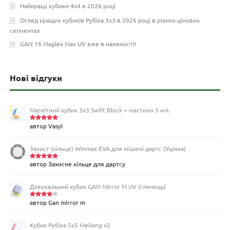
Найкращі кубики 4х4 в 2026 році
Огляд кращих кубиків Рубіка 3х3 в 2026 році в різних цінових
сегментах
GAN 16 Maglev Max UV вже в наявності!
Нові відгуки
Магнітний кубик 3х3 Swift Block + мастило 5 мл.
автор Vasyl
Оцінено
в
5
з 5
Захист (кільце) Winmax EVA для мішені дартс (Уцінка)
автор Захисне кільце для дартсу
Оцінено
в
5
з 5
Дзеркальний кубик GAN Mirror M UV (глянець)
автор Gan mirror m
Оцінен
о в
4
з
5
Кубик Рубіка 5x5 Meilong v2