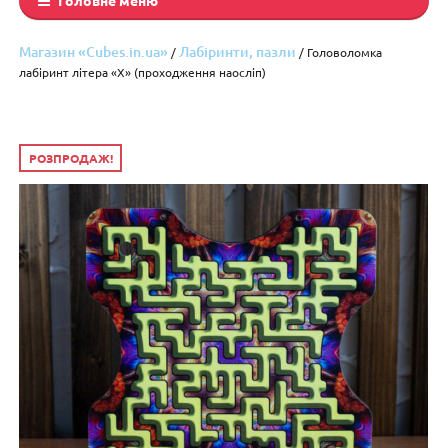
Магазин «Cubes.in.ua»
Лабіринти, пазли
/
/ Головоломка
лабіринт літера «X» (проходження наосліп)
РОЗПРОДАЖ!