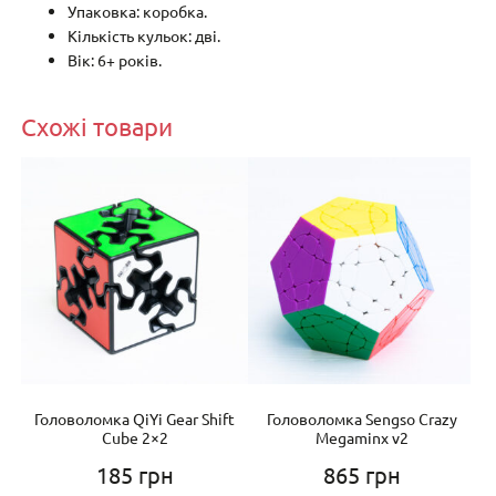
Упаковка: коробка.
Кількість кульок: дві.
Вік: 6+ років.
Схожі товари
ar
Головоломка QiYi Gear Shift
Головоломка Sengso Crazy
Cube 2×2
Megaminx v2
185
грн
865
грн