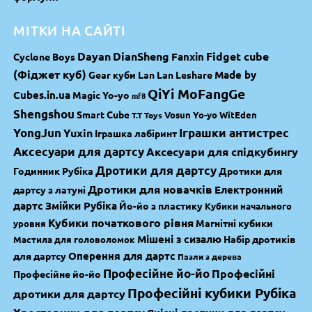
МІТКИ НА САЙТІ
Dayan
DianSheng
Fidget cube
Fanxin
Cyclone Boys
(Фіджет куб)
Made by
Gear куби
Lan Lan
Leshare
QiYi MoFangGe
Cubes.in.ua
Magic Yo-yo
mf8
Shengshou
Smart Cube
Vosun Yo-yo
WitEden
T.T Toys
YongJun
Yuxin
Іграшки антистрес
Іграшка лабіринт
Аксесуари для дартсу
Аксесуари для спідкубингу
Дротики для дартсу
Годинник Рубіка
Дротики для
Дротики для новачків
Електронний
дартсу з латуні
дартс
Змійки Рубіка
Йо-йо з пластику
Кубики начального
Кубики початкового рівня
Магнітні кубики
уровня
Мішені з сизалю
Набір дротиків
Мастила для головоломок
Оперення для дартс
для дартсу
Пазли з дерева
Професійне йо-йо
Професійні
Професійне йо-йо
Професійні кубики Рубіка
дротики для дартсу