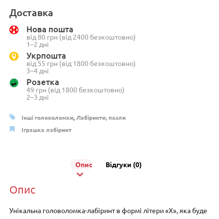
«X»
Доставка
(проходження
Нова пошта
наосліп)
від 80 грн (від 2400 безкоштовно)
кількість
1–2 дні
Укрпошта
від 55 грн (від 1800 безкоштовно)
3–4 дні
Розетка
49 грн (від 1800 безкоштовно)
2–3 дні
Інші головоломки
,
Лабіринти, пазли
Іграшка лабіринт
Опис
Відгуки (0)
Опис
Унікальна головоломка-лабіринт в формі літери «X», яка буде