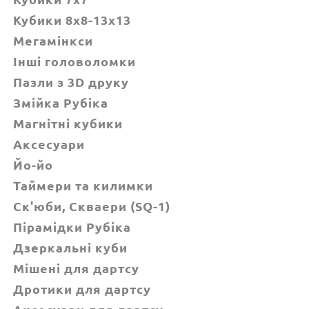
Кубики 8x8-13x13
Мегамінкси
Інші головоломки
Пазли з 3D друку
Змійка Рубіка
Магнітні кубики
Аксесуари
Йо-йо
Таймери та килимки
Ск'юби, Cкваери (SQ-1)
Пірамідки Рубіка
Дзеркальні куби
Мішені для дартсу
Дротики для дартсу