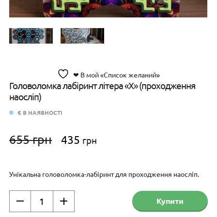
❤ В мой «Список желаний»
Головоломка лабіринт літера «X» (проходження
наосліп)
Є В НАЯВНОСТІ
Оригінальна
Поточна
655
грн
435
грн
ціна:
ціна:
655 грн.
435 грн.
Унікальна головоломка-лабіринт для проходження наосліп.
Головоломка
Купити
лабіринт
літера