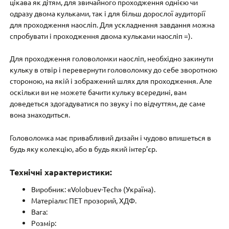
цікава як дітям, для звичайного проходження однією чи
одразу двома кульками, так і для більш дорослої аудиторії
для проходження наосліп. Для ускладнення завдання можна
спробувати і проходження двома кульками наосліп =).
Для проходження головоломки наосліп, необхідно закинути
кульку в отвір і перевернути головоломку до себе зворотною
стороною, на якій і зображений шлях для проходження. Але
оскільки ви не можете бачити кульку всередині, вам
доведеться здогадуватися по звуку і по відчуттям, де саме
вона знаходиться.
Головоломка має привабливий дизайн і чудово впишеться в
будь яку колекцію, або в будь який інтер’єр.
Технічні характеристики:
Виробник: «Volobuev-Tech» (Україна).
Матеріали: ПЕТ прозорий, ХДФ.
Вага:
Розмір: