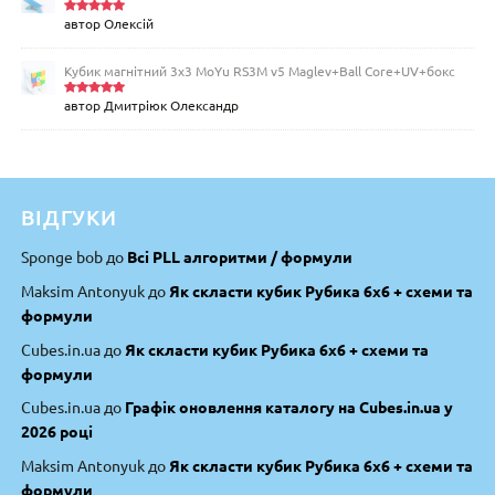
автор Олексій
Оцінено
в
5
з 5
Кубик магнітний 3х3 MoYu RS3M v5 Maglev+Ball Core+UV+бокс
автор Дмитріюк Олександр
Оцінено
в
5
з 5
ВІДГУКИ
Sponge bob
до
Всі PLL алгоритми / формули
Maksim Antonyuk
до
Як скласти кубик Рубика 6х6 + схеми та
формули
Cubes.in.ua
до
Як скласти кубик Рубика 6х6 + схеми та
формули
Cubes.in.ua
до
Графік оновлення каталогу на Cubes.in.ua у
2026 році
Maksim Antonyuk
до
Як скласти кубик Рубика 6х6 + схеми та
формули