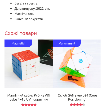
Вага: 77 грамів.
Дата випуску: 2022 рік.
Магніти: так.
Інше: UV покриття.
Схожі товари
Magnetic!
Магнитный
’s
Магнітний кубик Рубіка VIN
Ск’юб GAN skewb M (Core
К
)
cube 4х4 з UV покриттям
Positioning)