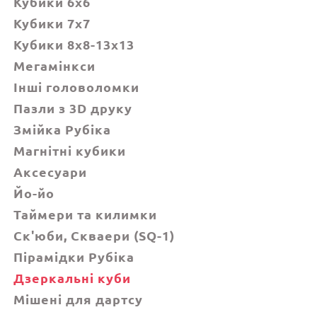
Кубики 6х6
Кубики 7х7
Кубики 8x8-13x13
Мегамінкси
Інші головоломки
Пазли з 3D друку
Змійка Рубіка
Магнітні кубики
Аксесуари
Йо-йо
Таймери та килимки
Ск'юби, Cкваери (SQ-1)
Пірамідки Рубіка
Дзеркальні куби
Мішені для дартсу