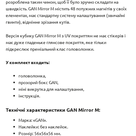
розроблена таким чином, щоб її було зручно складати на
швидкість. GAN Mirror M містить 48 потужних магнітів у своїх
елементах, має стандартну систему налаштування (звичайні
гвинти), відмінне зрізання кутів.
Версія кубику GAN Mirror M з UV покриттям не має стікерів і
має дуже гладеньке глянсове покриття, яке тільки
підкреслює преміальний клас головоломки.
У комплект входить:
головоломка,
прозорий бокс GAN,
міні викрутка для налаштування,
інструкція.
Технічні характеристики GAN Mirror M:
Марка: «GAN».
Наклейки: без наклейок.
Розмір: 56x56x56 мм.