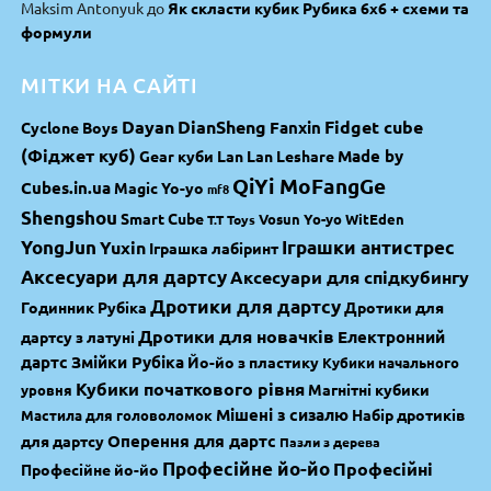
Maksim Antonyuk
до
Як скласти кубик Рубика 6х6 + схеми та
формули
МІТКИ НА САЙТІ
Dayan
DianSheng
Fidget cube
Fanxin
Cyclone Boys
(Фіджет куб)
Made by
Gear куби
Lan Lan
Leshare
QiYi MoFangGe
Cubes.in.ua
Magic Yo-yo
mf8
Shengshou
Smart Cube
Vosun Yo-yo
WitEden
T.T Toys
YongJun
Yuxin
Іграшки антистрес
Іграшка лабіринт
Аксесуари для дартсу
Аксесуари для спідкубингу
Дротики для дартсу
Годинник Рубіка
Дротики для
Дротики для новачків
Електронний
дартсу з латуні
дартс
Змійки Рубіка
Йо-йо з пластику
Кубики начального
Кубики початкового рівня
Магнітні кубики
уровня
Мішені з сизалю
Набір дротиків
Мастила для головоломок
Оперення для дартс
для дартсу
Пазли з дерева
Професійне йо-йо
Професійні
Професійне йо-йо