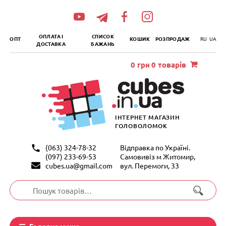
„итать
далее
ОПЛАТА І
СПИСОК
ОПТ
КОШИК
РОЗПРОДАЖ
RU
UA
ДОСТАВКА
БАЖАНЬ
0
грн
0 товарів
ІНТЕРНЕТ МАГАЗИН
ГОЛОВОЛОМОК
(063) 324-78-32
Відправка по Україні.
(097) 233-69-53
Самовивіз м Житомир,
cubes.ua@gmail.com
вул. Перемоги, 33
Шукати:
Головне меню