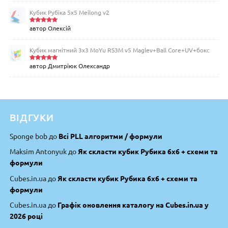
5
Кубик Рубіка 5x5 Meilong v2
автор Олексій
Оцінено
в
5
з 5
Кубик магнітний 3х3 MoYu RS3M v5 Maglev+Ball Core+UV+бокс
автор Дмитріюк Олександр
Оцінено
в
5
з 5
ВІДГУКИ
Sponge bob
до
Всі PLL алгоритми / формули
Maksim Antonyuk
до
Як скласти кубик Рубика 6х6 + схеми та
формули
Cubes.in.ua
до
Як скласти кубик Рубика 6х6 + схеми та
формули
Cubes.in.ua
до
Графік оновлення каталогу на Cubes.in.ua у
2026 році