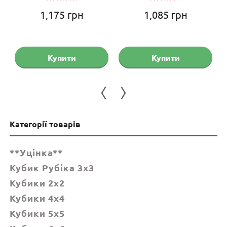
Оцінено
Оцінено
1,175
грн
1,085
грн
в
5.00
з 5
в
4.33
з
5
точна
на:
Купити
Купити
599 грн.
Категорії товарів
**Уцінка**
Кубик Рубіка 3x3
Кубики 2x2
Кубики 4x4
Кубики 5x5