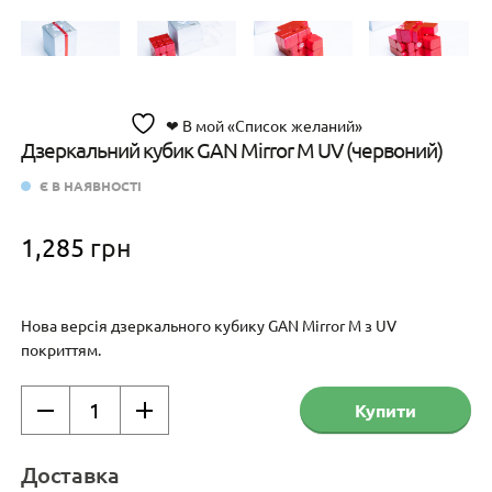
❤ В мой «Список желаний»
Дзеркальний кубик GAN Mirror M UV (червоний)
Є В НАЯВНОСТІ
1,285
грн
Нова версія дзеркального кубику GAN Mirror M з UV
покриттям.
Дзеркальний
Купити
кубик
GAN
Mirror
Доставка