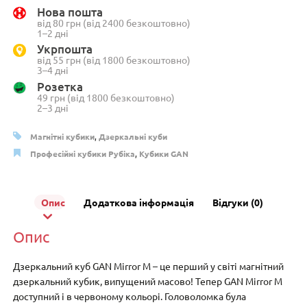
M
Нова пошта
UV
від 80 грн (від 2400 безкоштовно)
(червоний)
1–2 дні
кількість
Укрпошта
від 55 грн (від 1800 безкоштовно)
3–4 дні
Розетка
49 грн (від 1800 безкоштовно)
2–3 дні
Магнітні кубики
,
Дзеркальні куби
Професійні кубики Рубіка
,
Кубики GAN
Опис
Додаткова інформація
Відгуки (0)
Опис
Дзеркальний куб GAN Mirror M – це перший у світі магнітний
дзеркальний кубик, випущений масово! Тепер GAN Mirror M
доступний і в червоному кольорі. Головоломка була