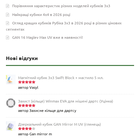
Порівняння характеристик різних моделей кубиків 3х3
Найкращі кубики 4х4 в 2026 році
Огляд кращих кубиків Рубіка 3х3 в 2026 році в різних цінових
сегментах
GAN 16 Maglev Max UV вже в наявності!
Нові відгуки
Магнітний кубик 3х3 Swift Block + мастило 5 мл.
автор Vasyl
Оцінено
в
5
з 5
Захист (кільце) Winmax EVA для мішені дартс (Уцінка)
автор Захисне кільце для дартсу
Оцінено
в
5
з 5
Дзеркальний кубик GAN Mirror M UV (глянець)
автор Gan mirror m
Оцінен
о в
4
з