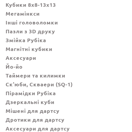
Кубики 8x8-13x13
Мегамінкси
Інші головоломки
Пазли з 3D друку
Змійка Рубіка
Магнітні кубики
Аксесуари
Йо-йо
Таймери та килимки
Ск'юби, Cкваери (SQ-1)
Пірамідки Рубіка
Дзеркальні куби
Мішені для дартсу
Дротики для дартсу
Аксесуари для дартсу