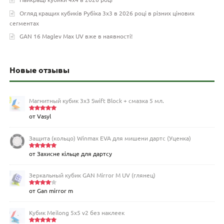
Огляд кращих кубиків Рубіка 3х3 в 2026 році в різних цінових
сегментах
GAN 16 Maglev Max UV вже в наявності!
Новые отзывы
Магнитный кубик 3х3 Swift Block + смазка 5 мл.
от Vasyl
Оценка
5
из 5
Защита (кольцо) Winmax EVA для мишени дартс (Уценка)
от Захисне кільце для дартсу
Оценка
5
из 5
Зеркальный кубик GAN Mirror M UV (глянец)
от Gan mirror m
Оценка
4
из 5
Кубик Meilong 5x5 v2 без наклеек