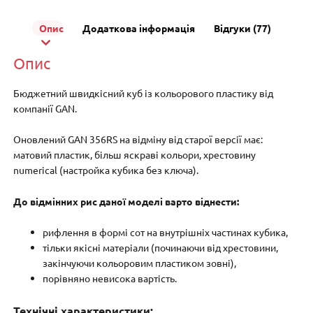
Опис
Додаткова інформація
Відгуки (77)
Опис
Бюджетний швидкісний куб із кольорового пластику від
компанії GAN.
Оновлений GAN 356RS на відміну від старої версії має:
матовий пластик, більш яскраві кольори, хрестовину
numerical (настройка кубика без ключа).
До відмінних рис даної моделі варто віднести:
рифлення в формі сот на внутрішніх частинах кубика,
тільки якісні матеріали (починаючи від хрестовини,
закінчуючи кольоровим пластиком зовні),
порівняно невисока вартість.
Технічні характеристики: