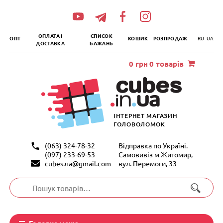
„итать
далее
ОПЛАТА І
СПИСОК
ОПТ
КОШИК
РОЗПРОДАЖ
RU
UA
ДОСТАВКА
БАЖАНЬ
0
грн
0 товарів
ІНТЕРНЕТ МАГАЗИН
ГОЛОВОЛОМОК
(063) 324-78-32
Відправка по Україні.
(097) 233-69-53
Самовивіз м Житомир,
cubes.ua@gmail.com
вул. Перемоги, 33
Шукати:
Головне меню