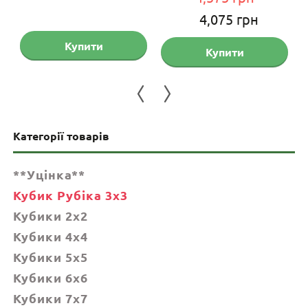
точна
Оригінальна
Поточ
4,075
грн
на:
ціна:
ціна:
Купити
Купити
899 грн.
4,575 грн.
4,075 
Категорії товарів
**Уцінка**
Кубик Рубіка 3x3
Кубики 2x2
Кубики 4x4
Кубики 5x5
Кубики 6х6
Кубики 7х7