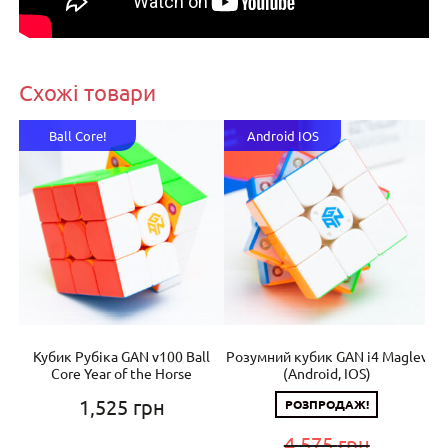
Схожі товари
Ball Core!
Android IOS
Кубик Рубіка GAN v100 Ball
Розумний кубик GAN i4 Maglev
Р
Core Year of the Horse
(Android, IOS)
1,525
грн
РОЗПРОДАЖ!
4,575
грн