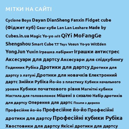
МІТКИ НА САЙТІ
Dayan
DianSheng
Fidget cube
Fanxin
Cyclone Boys
(Фіджет куб)
Made by
Gear куби
Lan Lan
Leshare
QiYi MoFangGe
Cubes.in.ua
Magic Yo-yo
mf8
Shengshou
Smart Cube
Vosun Yo-yo
WitEden
T.T Toys
YongJun
Yuxin
Іграшки антистрес
Іграшка лабіринт
Аксесуари для дартсу
Аксесуари для спідкубингу
Дротики для дартсу
Годинник Рубіка
Дротики для
Дротики для новачків
Електронний
дартсу з латуні
дартс
Змійки Рубіка
Йо-йо з пластику
Кубики начального
Кубики початкового рівня
Магнітні кубики
уровня
Мішені з сизалю
Набір дротиків
Мастила для головоломок
Оперення для дартс
для дартсу
Пазли з дерева
Професійне йо-йо
Професійні
Професійне йо-йо
Професійні кубики Рубіка
дротики для дартсу
Хвостовики для дартсу
Якісні дротики для дартсу