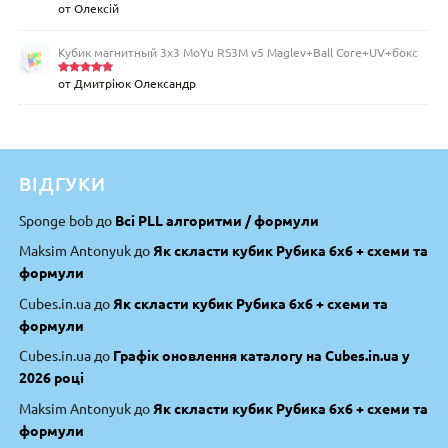
от Олексій
Оценка
5
из 5
Кубик магнитный 3х3 MoYu RS3M v5 Maglev+Ball Core+UV+бокс
от Дмитріюк Олександр
Оценка
5
из 5
ВІДГУКИ
Sponge bob
до
Всі PLL алгоритми / формули
Maksim Antonyuk
до
Як скласти кубик Рубика 6х6 + схеми та
формули
Cubes.in.ua
до
Як скласти кубик Рубика 6х6 + схеми та
формули
Cubes.in.ua
до
Графік оновлення каталогу на Cubes.in.ua у
2026 році
Maksim Antonyuk
до
Як скласти кубик Рубика 6х6 + схеми та
формули