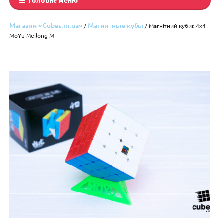
Магазин «Cubes.in.ua»
Магнитные кубы
/
/ Магнітний кубик 4х4
MoYu Meilong M