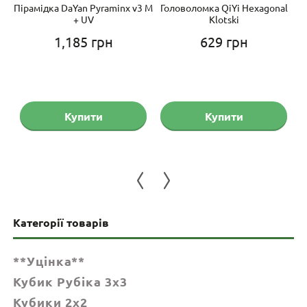
Su
Пірамідка DaYan Pyraminx v3 M
Головоломка QiYi Hexagonal
Ш
+ UV
Klotski
1,185
грн
629
грн
на
Поточна
ціна:
325 грн.
Купити
Купити
Категорії товарів
**Уцінка**
Кубик Рубіка 3x3
Кубики 2x2