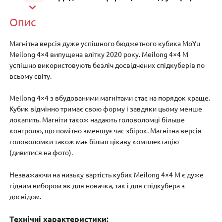
Опис
Магнітна версія дуже успішного бюджетного кубика MoYu
Meilong 4×4 випущена влітку 2020 року. Meilong 4×4 M
успішно використовують безліч досвідчених спідкуберів по
всьому світу.
Meilong 4×4 з вбудованими магнітами стає на порядок краще.
Кубик відмінно тримає свою форму і завдяки цьому менше
локапить. Магніти також надають головоломці більше
контролю, що помітно зменшує час збірок. Магнітна версія
головоломки також має більш цікаву комплектацію
(дивитися на фото).
Незважаючи на низьку вартість кубик Meilong 4×4 M є дуже
гідним вибором як для новачка, так і для спідкубера з
досвідом.
Технічні характеристики: