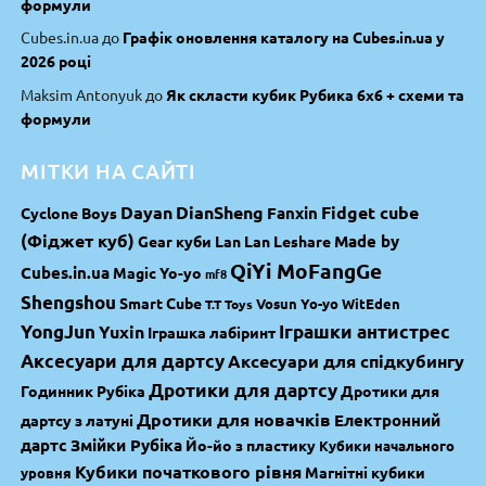
формули
Cubes.in.ua
до
Графік оновлення каталогу на Cubes.in.ua у
2026 році
Maksim Antonyuk
до
Як скласти кубик Рубика 6х6 + схеми та
формули
МІТКИ НА САЙТІ
Dayan
DianSheng
Fidget cube
Fanxin
Cyclone Boys
(Фіджет куб)
Made by
Gear куби
Lan Lan
Leshare
QiYi MoFangGe
Cubes.in.ua
Magic Yo-yo
mf8
Shengshou
Smart Cube
Vosun Yo-yo
WitEden
T.T Toys
YongJun
Yuxin
Іграшки антистрес
Іграшка лабіринт
Аксесуари для дартсу
Аксесуари для спідкубингу
Дротики для дартсу
Годинник Рубіка
Дротики для
Дротики для новачків
Електронний
дартсу з латуні
дартс
Змійки Рубіка
Йо-йо з пластику
Кубики начального
Кубики початкового рівня
Магнітні кубики
уровня