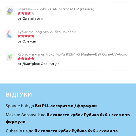
Зеркальный кубик GAN Mirror M UV (глянец)
от Gan mirror m
Оценка
4
из 5
Кубик Meilong 5x5 v2 без наклеек
от Олексій
Оценка
5
из 5
Кубик магнитный 3х3 MoYu RS3M v5 Maglev+Ball Core+UV+бокс
от Дмитріюк Олександр
Оценка
5
из 5
ВІДГУКИ
Sponge bob
до
Всі PLL алгоритми / формули
Maksim Antonyuk
до
Як скласти кубик Рубика 6х6 + схеми та
формули
Cubes.in.ua
до
Як скласти кубик Рубика 6х6 + схеми та