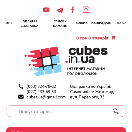
„итать
далее
ОПЛАТА І
СПИСОК
ОПТ
КОШИК
РОЗПРОДАЖ
RU
UA
ДОСТАВКА
БАЖАНЬ
0
грн
0 товарів
ІНТЕРНЕТ МАГАЗИН
ГОЛОВОЛОМОК
(063) 324-78-32
Відправка по Україні.
(097) 233-69-53
Самовивіз м Житомир,
cubes.ua@gmail.com
вул. Перемоги, 33
Шукати:
Головне меню