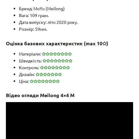
Бренд: MoYu (Meilong)
Вага: 109 грам.
Дата випуску: літо 2020 року.
Розмір: 59мм.
Оцінка базових характеристик (max 10✩)
Матеріали:
✩✩✩✩✩✩✩✩
Швидкість:
✩✩✩✩✩✩✩✩
Контроль:
✩
✩
✩
✩
✩✩✩✩
Дизайн:
✩✩✩✩✩✩✩
Ціна:
✩✩✩✩✩✩
✩✩
Відео огляди Meilong 4×4 M