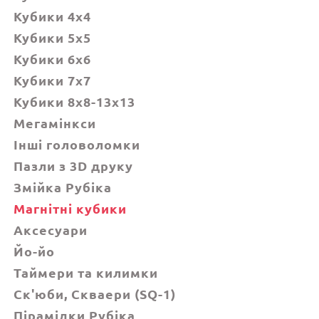
Кубики 4x4
Кубики 5x5
Кубики 6х6
Кубики 7х7
Кубики 8x8-13x13
Мегамінкси
Інші головоломки
Пазли з 3D друку
Змійка Рубіка
Магнітні кубики
Аксесуари
Йо-йо
Таймери та килимки
Ск'юби, Cкваери (SQ-1)
Пірамідки Рубіка