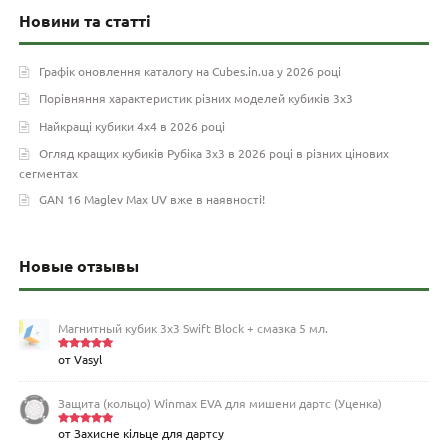
Новини та статті
Графік оновлення каталогу на Cubes.in.ua у 2026 році
Порівняння характеристик різних моделей кубиків 3х3
Найкращі кубики 4х4 в 2026 році
Огляд кращих кубиків Рубіка 3х3 в 2026 році в різних цінових
сегментах
GAN 16 Maglev Max UV вже в наявності!
Новые отзывы
Магнитный кубик 3х3 Swift Block + смазка 5 мл.
от Vasyl
Оценка
5
из 5
Защита (кольцо) Winmax EVA для мишени дартс (Уценка)
от Захисне кільце для дартсу
Оценка
5
из 5