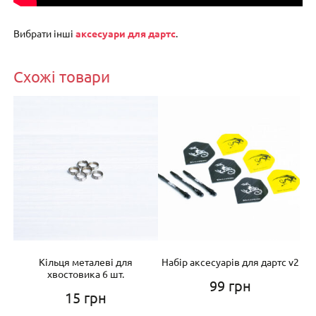
Вибрати інші
аксесуари для дартс
.
Схожі товари
Кільця металеві для
Набір аксесуарів для дартс v2
Б
ць)
хвостовика 6 шт.
99
грн
15
грн