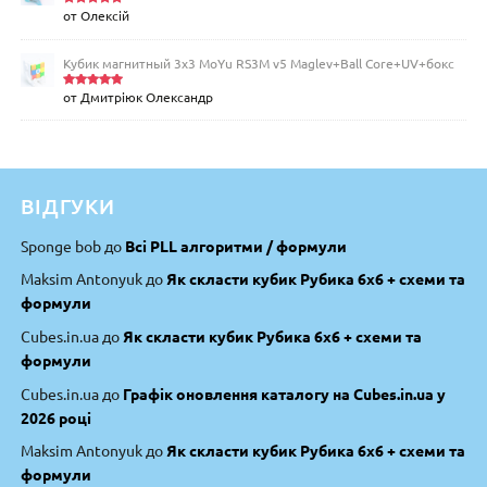
от Олексій
Оценка
5
из 5
Кубик магнитный 3х3 MoYu RS3M v5 Maglev+Ball Core+UV+бокс
от Дмитріюк Олександр
Оценка
5
из 5
ВІДГУКИ
Sponge bob
до
Всі PLL алгоритми / формули
Maksim Antonyuk
до
Як скласти кубик Рубика 6х6 + схеми та
формули
Cubes.in.ua
до
Як скласти кубик Рубика 6х6 + схеми та
формули
Cubes.in.ua
до
Графік оновлення каталогу на Cubes.in.ua у
2026 році
Maksim Antonyuk
до
Як скласти кубик Рубика 6х6 + схеми та
формули