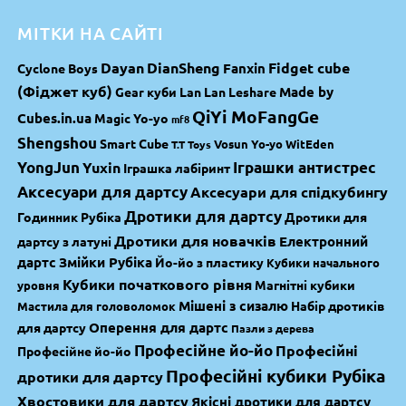
МІТКИ НА САЙТІ
Dayan
DianSheng
Fidget cube
Fanxin
Cyclone Boys
(Фіджет куб)
Made by
Gear куби
Lan Lan
Leshare
QiYi MoFangGe
Cubes.in.ua
Magic Yo-yo
mf8
Shengshou
Smart Cube
Vosun Yo-yo
WitEden
T.T Toys
YongJun
Yuxin
Іграшки антистрес
Іграшка лабіринт
Аксесуари для дартсу
Аксесуари для спідкубингу
Дротики для дартсу
Годинник Рубіка
Дротики для
Дротики для новачків
Електронний
дартсу з латуні
дартс
Змійки Рубіка
Йо-йо з пластику
Кубики начального
Кубики початкового рівня
Магнітні кубики
уровня
Мішені з сизалю
Набір дротиків
Мастила для головоломок
Оперення для дартс
для дартсу
Пазли з дерева
Професійне йо-йо
Професійні
Професійне йо-йо
Професійні кубики Рубіка
дротики для дартсу
Хвостовики для дартсу
Якісні дротики для дартсу