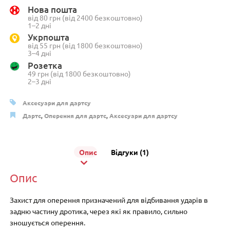
пластику
Нова пошта
(8
від 80 грн (від 2400 безкоштовно)
шт.)
1–2 дні
колір
Укрпошта
від 55 грн (від 1800 безкоштовно)
чорний
3–4 дні
кількість
Розетка
49 грн (від 1800 безкоштовно)
2–3 дні
Аксесуари для дартсу
Дартс
,
Оперення для дартс
,
Аксесуари для дартсу
Опис
Відгуки (1)
Опис
Захист для оперення призначений для відбивання ударів в
задню частину дротика, через які як правило, сильно
зношується оперення.