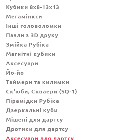
Кубики 8x8-13x13
Мегамінкси
Інші головоломки
Пазли з 3D друку
Змійка Рубіка
Магнітні кубики
Аксесуари
Йо-йо
Таймери та килимки
Ск'юби, Cкваери (SQ-1)
Пірамідки Рубіка
Дзеркальні куби
Мішені для дартсу
Дротики для дартсу
Аксесуари для дартсу