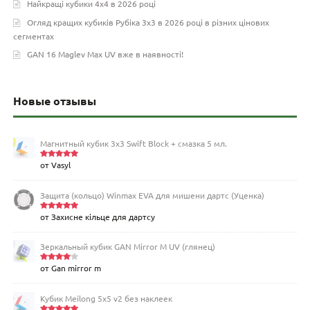
Найкращі кубики 4х4 в 2026 році
Огляд кращих кубиків Рубіка 3х3 в 2026 році в різних цінових
сегментах
GAN 16 Maglev Max UV вже в наявності!
Новые отзывы
Магнитный кубик 3х3 Swift Block + смазка 5 мл.
от Vasyl
Оценка
5
из 5
Защита (кольцо) Winmax EVA для мишени дартс (Уценка)
от Захисне кільце для дартсу
Оценка
5
из 5
Зеркальный кубик GAN Mirror M UV (глянец)
от Gan mirror m
Оценка
4
из 5
Кубик Meilong 5x5 v2 без наклеек