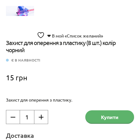
❤ В мой «Список желаний»
Захист для оперення з пластику (8 шт.) колір
чорний
Є В НАЯВНОСТІ
15
грн
Захист для оперення з пластику.
Захист
Купити
для
оперення
з
Доставка