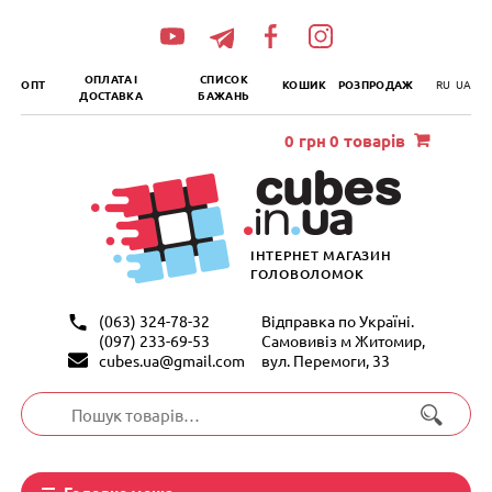
„итать
далее
ОПЛАТА І
СПИСОК
ОПТ
КОШИК
РОЗПРОДАЖ
RU
UA
ДОСТАВКА
БАЖАНЬ
0
грн
0 товарів
ІНТЕРНЕТ МАГАЗИН
ГОЛОВОЛОМОК
(063) 324-78-32
Відправка по Україні.
(097) 233-69-53
Самовивіз м Житомир,
cubes.ua@gmail.com
вул. Перемоги, 33
Шукати:
Головне меню