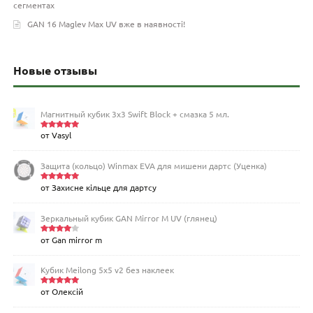
сегментах
GAN 16 Maglev Max UV вже в наявності!
Новые отзывы
Магнитный кубик 3х3 Swift Block + смазка 5 мл.
от Vasyl
Оценка
5
из 5
Защита (кольцо) Winmax EVA для мишени дартс (Уценка)
от Захисне кільце для дартсу
Оценка
5
из 5
Зеркальный кубик GAN Mirror M UV (глянец)
от Gan mirror m
Оценка
4
из 5
Кубик Meilong 5x5 v2 без наклеек
от Олексій
Оценка
5
из 5