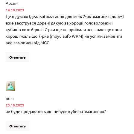
Арсен
14.10.2023
Це я думаю ідеальні змагання для моїх 2-их змагань я доречі
вже заєструвся доречі дякую за хороші головоломки і
кубиків хоть 6-рка і 7-рка ще не приїхали але знаю що вони
хороші жаль що 7-рка (moyu aufo WRM) не успіли замовити
але замовили від MGC
Ответить
не я
23.10.2023
чи буде продаватись які небудь куби на змаганнях?
Ответить