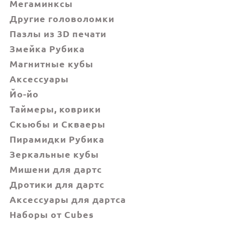
Мегаминксы
Другие головоломки
Пазлы из 3D печати
Змейка Рубика
Магнитные кубы
Аксессуары
Йо-йо
Таймеры, коврики
Скьюбы и Скваеры
Пирамидки Рубика
Зеркальные кубы
Мишени для дартс
Дротики для дартс
Аксессуары для дартса
Наборы от Cubes