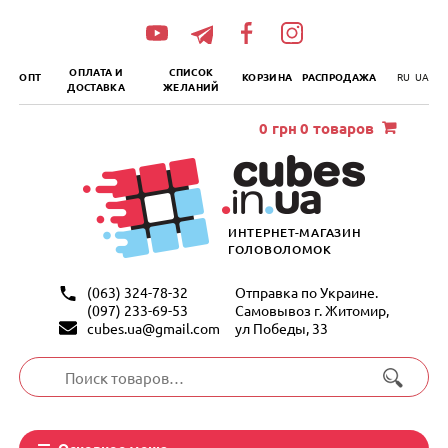
„итать
далее
ОПЛАТА И
СПИСОК
ОПТ
КОРЗИНА
РАСПРОДАЖА
RU
UA
ДОСТАВКА
ЖЕЛАНИЙ
0
грн
0 товаров
ИНТЕРНЕТ-МАГАЗИН
ГОЛОВОЛОМОК
(063) 324-78-32
Отправка по Украине.
(097) 233-69-53
Самовывоз г. Житомир,
cubes.ua@gmail.com
ул Победы, 33
Искать:
Основное меню