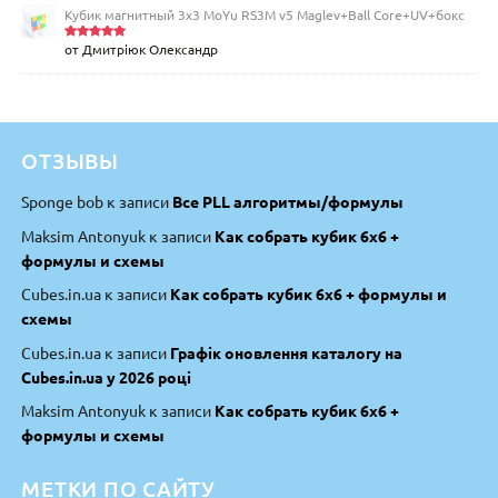
Кубик магнитный 3х3 MoYu RS3M v5 Maglev+Ball Core+UV+бокс
от Дмитріюк Олександр
Оценка
5
из 5
ОТЗЫВЫ
Sponge bob
к записи
Все PLL алгоритмы/формулы
Maksim Antonyuk
к записи
Как собрать кубик 6х6 +
формулы и схемы
Cubes.in.ua
к записи
Как собрать кубик 6х6 + формулы и
схемы
Cubes.in.ua
к записи
Графік оновлення каталогу на
Cubes.in.ua у 2026 році
Maksim Antonyuk
к записи
Как собрать кубик 6х6 +
формулы и схемы
МЕТКИ ПО САЙТУ