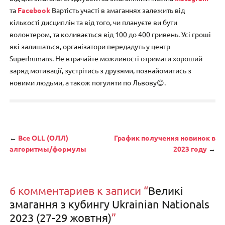
та
Facebook
Вартість участі в змаганнях залежить від
кількості дисциплін та від того, чи плануєте ви бути
волонтером, та коливається від 100 до 400 гривень. Усі гроші
які залишаться, організатори передадуть у центр
Superhumans. Не втрачайте можливості отримати хороший
заряд мотивації, зустрітись з друзями, познайомитись з
новими людьми, а також погуляти по Львову😊.
Навигация
←
Все OLL (ОЛЛ)
График получения новинок в
алгоритмы/формулы
2023 году
→
6 комментариев к записи “
Великі
змагання з кубингу Ukrainian Nationals
2023 (27-29 жовтня)
”