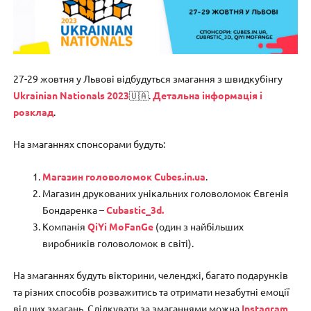
27-29 жовтня у Львові відбудуться змагання з швидкубінгу
Ukrainian Nationals 2023
🇺🇦.
Детальна інформація і
розклад
.
На змаганнях спонсорами будуть:
Магазин головоломок Cubes.in.ua
.
Магазин друкованих унікальних головоломок Євгенія
Бондаренка –
Cubastic_3d.
Компанія
QiYi MoFanGe
(один з найбільших
виробників головоломок в світі).
На змаганнях будуть вікторини, челенджі, багато подарунків
та різних способів розважитись та отримати незабутні емоції
від цих змагань. Слідкувати за змаганнями можна
Instagram