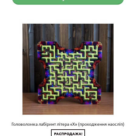
составляла
435 грн.
655 грн.
Головоломка лабіринт літера «X» (проходження наосліп)
РАСПРОДАЖА!