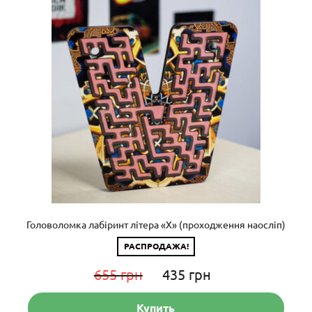
Головоломка лабіринт літера «X» (проходження наосліп)
РАСПРОДАЖА!
Первоначальная
Текущая
655
грн
435
грн
цена
цена:
Купить