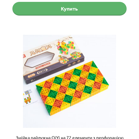
Купить
Змійка райдужна QiYi на 72 елементи з перфорацією