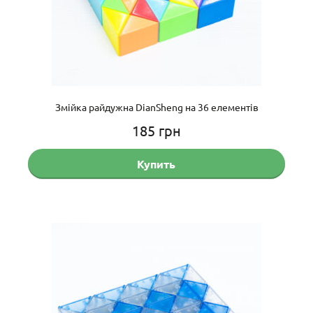
Змійка райдужна DianSheng на 36 елементів
185
грн
Купить