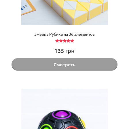
Змейка Рубика на 36 элементов
Оценка
135
грн
5.00
из 5
Смотреть