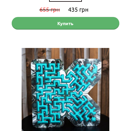
Первоначальная
Текущая
655
грн
435
грн
цена
цена:
Купить
составляла
435 грн.
655 грн.