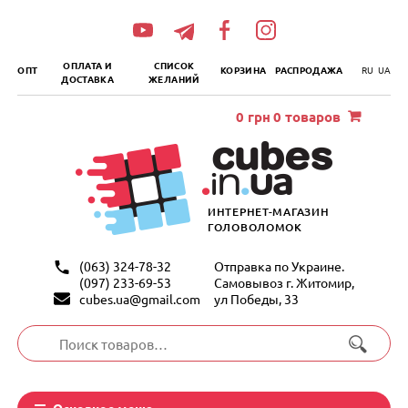
„итать
далее
ОПЛАТА И
СПИСОК
ОПТ
КОРЗИНА
РАСПРОДАЖА
RU
UA
ДОСТАВКА
ЖЕЛАНИЙ
0
грн
0 товаров
ИНТЕРНЕТ-МАГАЗИН
ГОЛОВОЛОМОК
(063) 324-78-32
Отправка по Украине.
(097) 233-69-53
Самовывоз г. Житомир,
cubes.ua@gmail.com
ул Победы, 33
Искать:
Основное меню