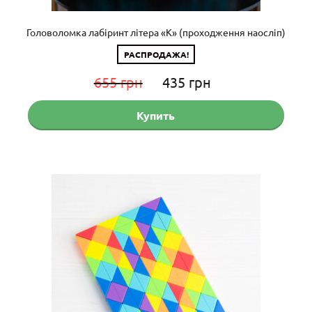
Головоломка лабіринт літера «K» (проходження наосліп)
РАСПРОДАЖА!
Первоначальная
Текущая
655
грн
435
грн
цена
цена:
Купить
составляла
435 грн.
655 грн.