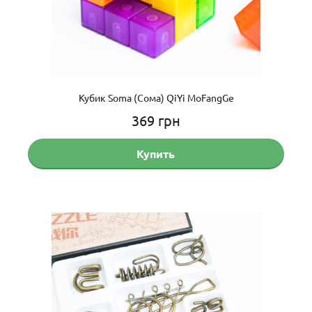
Кубик Soma (Сома) QiYi MoFangGe
369
грн
Купить