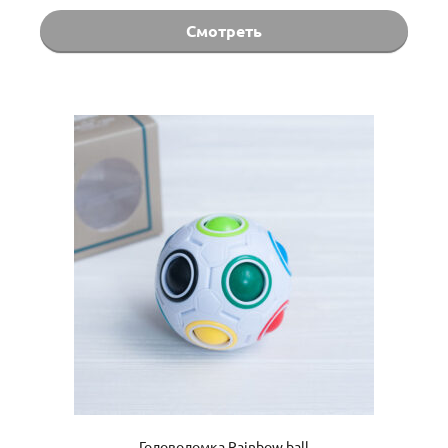
Смотреть
Головоломка Rainbow ball