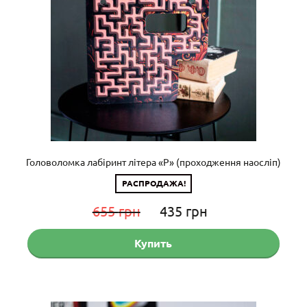
Головоломка лабіринт літера «P» (проходження наосліп)
РАСПРОДАЖА!
Первоначальная
Текущая
655
грн
435
грн
цена
цена:
Купить
составляла
435 грн.
655 грн.