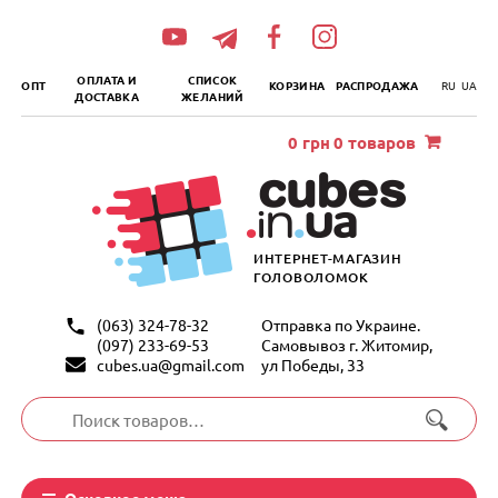
„итать
далее
ОПЛАТА И
СПИСОК
ОПТ
КОРЗИНА
РАСПРОДАЖА
RU
UA
ДОСТАВКА
ЖЕЛАНИЙ
0
грн
0 товаров
ИНТЕРНЕТ-МАГАЗИН
ГОЛОВОЛОМОК
(063) 324-78-32
Отправка по Украине.
(097) 233-69-53
Самовывоз г. Житомир,
cubes.ua@gmail.com
ул Победы, 33
Искать:
Основное меню