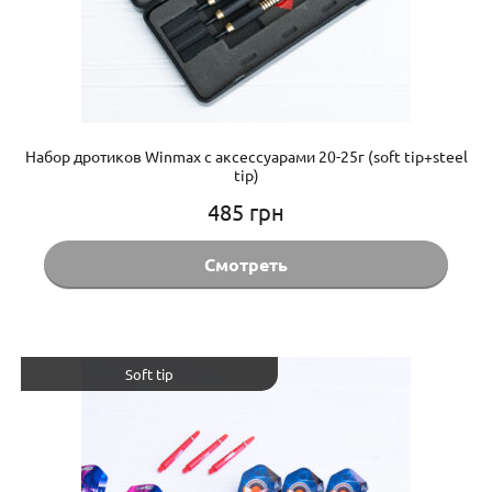
Набор дротиков Winmax с аксессуарами 20-25г (soft tip+steel
tip)
485
грн
Смотреть
Soft tip