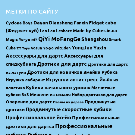
МЕТКИ ПО САЙТУ
Dayan
Diansheng
Fidget cube
Fanxin
Cyclone Boys
(Фиджет куб)
Made by Cubes.in.ua
Lan Lan
Leshare
QiYi MoFangGe
Shengshou
Magic Yo-yo
Smart
mf8
YongJun
Yuxin
Cube
Vosun Yo-yo
WitEden
T.T Toys
Аксессуары для дартс
Аксессуары для
спидкубинга
Дротики для дартс
Дротики для дартс
Дротики для новичков
Змейки Рубика
из латуни
Игрушки антистресс
Игрушка лабиринт
Йо-йо из
Кубики начального уровня
пластика
Магнитные
Мишени из сизаля
кубики 3х3
Набор дротиков для дартс
Оперение для дартс
Продвинутые
Пазлы из дерева
Продвинутые скоростные кубики
дротики
Профессиональное йо-йо
Профессиональные
Профессиональные
дротики для дартса
кубики Рубика