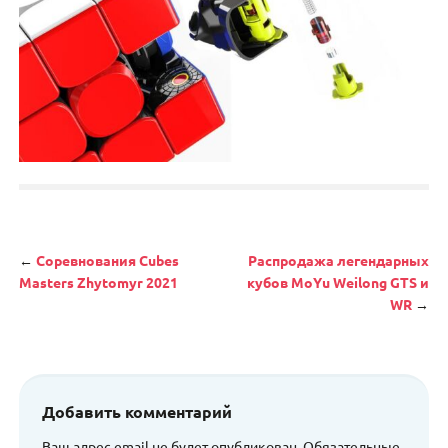
Навигация
←
Соревнования Cubes
Распродажа легендарных
Masters Zhytomyr 2021
кубов MoYu Weilong GTS и
WR
→
Добавить комментарий
Ваш адрес email не будет опубликован.
Обязательные