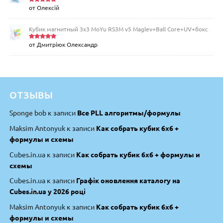
от Олексій
Оценка
5
из 5
Кубик магнитный 3х3 MoYu RS3M v5 Maglev+Ball Core+UV+бокс
от Дмитріюк Олександр
Оценка
5
из 5
ОТЗЫВЫ
Sponge bob
к записи
Все PLL алгоритмы/формулы
Maksim Antonyuk
к записи
Как собрать кубик 6х6 +
формулы и схемы
Cubes.in.ua
к записи
Как собрать кубик 6х6 + формулы и
схемы
Cubes.in.ua
к записи
Графік оновлення каталогу на
Cubes.in.ua у 2026 році
Maksim Antonyuk
к записи
Как собрать кубик 6х6 +
формулы и схемы