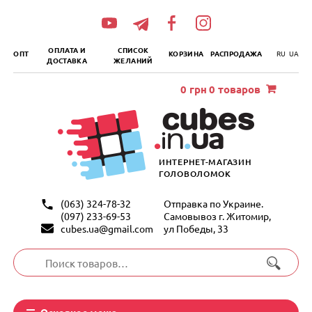
„итать
далее
ОПЛАТА И
СПИСОК
ОПТ
КОРЗИНА
РАСПРОДАЖА
RU
UA
ДОСТАВКА
ЖЕЛАНИЙ
0
грн
0 товаров
ИНТЕРНЕТ-МАГАЗИН
ГОЛОВОЛОМОК
(063) 324-78-32
Отправка по Украине.
(097) 233-69-53
Самовывоз г. Житомир,
cubes.ua@gmail.com
ул Победы, 33
Искать:
Основное меню