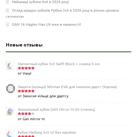
Найкращі кубики 4х4 в 2026 році
Огляд кращих кубиків Рубіка 3х3 в 2026 році в різних цінових
сегментах
GAN 16 Maglev Max UV вже в наявності!
Новые отзывы
Магнитный кубик 3х3 Swift Block + смазка 5 мл.
от Vasyl
Оценка
5
из 5
Защита (кольцо) Winmax EVA для мишени дартс (Уценка)
от Захисне кільце для дартсу
Оценка
5
из 5
Зеркальный кубик GAN Mirror M UV (глянец)
от Gan mirror m
Оценка
4
из 5
Кубик Meilong 5x5 v2 без наклеек