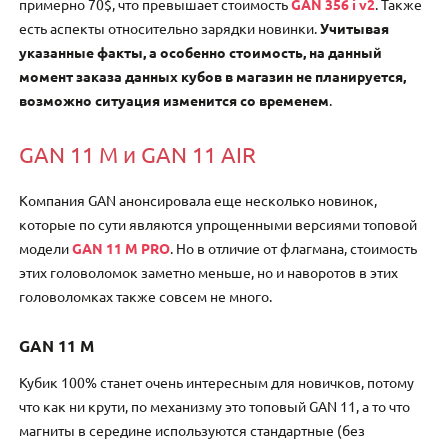
примерно 70$, что превышает стоимость
GAN 356 i v2
. Также
есть аспекты относительно зарядки новинки.
Учитывая
указанные факты, а особенно стоимость, на данный
момент заказа данных кубов в магазин не планируется,
возможно ситуация изменится со временем
.
GAN 11 M и GAN 11 AIR
Компания GAN анонсировала еще несколько новинок,
которые по сути являются упрощенными версиями топовой
модели
GAN 11 M PRO
. Но в отличие от флагмана, стоимость
этих головоломок заметно меньше, но и наворотов в этих
головоломках также совсем не много.
GAN 11 M
Кубик 100% станет очень интересным для новичков, потому
что как ни крути, по механизму это топовый GAN 11, а то что
магниты в середине используются стандартные (без