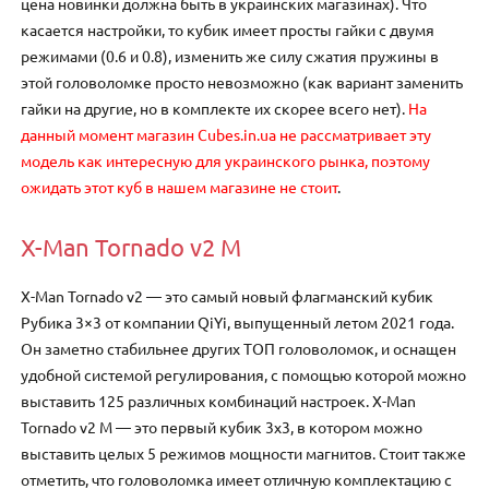
цена новинки должна быть в украинских магазинах). Что
касается настройки, то кубик имеет просты гайки с двумя
режимами (0.6 и 0.8), изменить же силу сжатия пружины в
этой головоломке просто невозможно (как вариант заменить
гайки на другие, но в комплекте их скорее всего нет).
На
данный момент магазин Cubes.in.ua не рассматривает эту
модель как интересную для украинского рынка, поэтому
ожидать этот куб в нашем магазине не стоит
.
X-Man Tornado v2 M
X-Man Tornado v2 — это самый новый флагманский кубик
Рубика 3×3 от компании QiYi, выпущенный летом 2021 года.
Он заметно стабильнее других ТОП головоломок, и оснащен
удобной системой регулирования, с помощью которой можно
выставить 125 различных комбинаций настроек. X-Man
Tornado v2 M — это первый кубик 3х3, в котором можно
выставить целых 5 режимов мощности магнитов. Стоит также
отметить, что головоломка имеет отличную комплектацию с