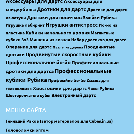
Аксессуары для дартс
Аксессуары для
спидкубинга
Дротики для дартс
Дротики для дартс
Дротики для новичков
Змейки Рубика
из латуни
Игрушки антистресс
Игрушка лабиринт
Йо-йо из
Кубики начального уровня
пластика
Магнитные
Мишени из сизаля
кубики 3х3
Набор дротиков для дартс
Оперение для дартс
Продвинутые
Пазлы из дерева
Продвинутые скоростные кубики
дротики
Профессиональное йо-йо
Профессиональные
Профессиональные
дротики для дартса
кубики Рубика
Професійне йо-йо
Смазка для
Хвостовики для дартс
Часы Рубика
головоломок
Электронный дартс
Шестеренчатые кубы
МЕНЮ САЙТА
Геннадий Раков (автор материалов для Cubes.in.ua)
Головоломки оптом