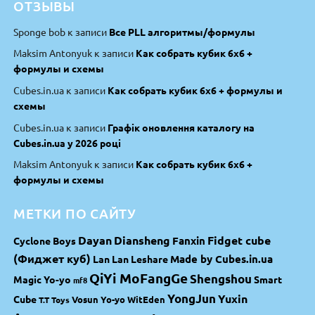
ОТЗЫВЫ
Sponge bob
к записи
Все PLL алгоритмы/формулы
Maksim Antonyuk
к записи
Как собрать кубик 6х6 +
формулы и схемы
Cubes.in.ua
к записи
Как собрать кубик 6х6 + формулы и
схемы
Cubes.in.ua
к записи
Графік оновлення каталогу на
Cubes.in.ua у 2026 році
Maksim Antonyuk
к записи
Как собрать кубик 6х6 +
формулы и схемы
МЕТКИ ПО САЙТУ
Dayan
Diansheng
Fidget cube
Fanxin
Cyclone Boys
(Фиджет куб)
Made by Cubes.in.ua
Lan Lan
Leshare
QiYi MoFangGe
Shengshou
Magic Yo-yo
Smart
mf8
YongJun
Yuxin
Cube
Vosun Yo-yo
WitEden
T.T Toys