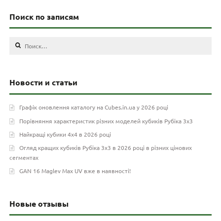
Поиск по записям
Найти:
Новости и статьи
Графік оновлення каталогу на Cubes.in.ua у 2026 році
Порівняння характеристик різних моделей кубиків Рубіка 3х3
Найкращі кубики 4х4 в 2026 році
Огляд кращих кубиків Рубіка 3х3 в 2026 році в різних цінових
сегментах
GAN 16 Maglev Max UV вже в наявності!
Новые отзывы