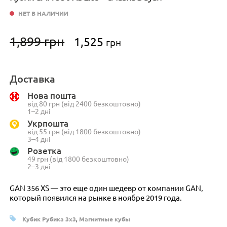
НЕТ В НАЛИЧИИ
Первоначальная
Текущая
1,899
грн
1,525
грн
цена
цена:
составляла
1,525 грн.
1,899 грн.
Доставка
Нова пошта
від 80 грн (від 2400 безкоштовно)
1–2 дні
Укрпошта
від 55 грн (від 1800 безкоштовно)
3–4 дні
Розетка
49 грн (від 1800 безкоштовно)
2–3 дні
GAN 356 XS — это еще один шедевр от компании GAN,
который появился на рынке в ноябре 2019 года.
Кубик Рубика 3x3
,
Магнитные кубы