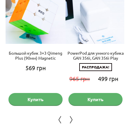
ng
Большой кубик 3×3 Qimeng
PowerPod для умного кубика
Г
Plus (90мм) Magnetic
GAN 356i, GAN 356i Play
569
грн
РАСПРОДАЖА!
Первоначальн
Те
965
грн
499
грн
цена
цен
составляла
499
Купить
Купить
965 грн.