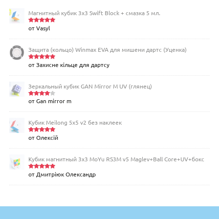
Магнитный кубик 3х3 Swift Block + смазка 5 мл.
от Vasyl
Оценка
5
из 5
Защита (кольцо) Winmax EVA для мишени дартс (Уценка)
от Захисне кільце для дартсу
Оценка
5
из 5
Зеркальный кубик GAN Mirror M UV (глянец)
от Gan mirror m
Оценка
4
из 5
Кубик Meilong 5x5 v2 без наклеек
от Олексій
Оценка
5
из 5
Кубик магнитный 3х3 MoYu RS3M v5 Maglev+Ball Core+UV+бокс
от Дмитріюк Олександр
Оценка
5
из 5