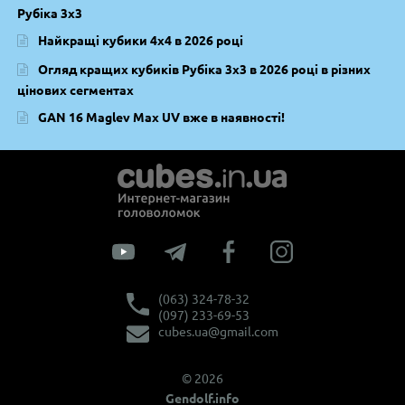
Рубіка 3х3
Найкращі кубики 4х4 в 2026 році
Огляд кращих кубиків Рубіка 3х3 в 2026 році в різних
цінових сегментах
GAN 16 Maglev Max UV вже в наявності!
(063) 324-78-32
(097) 233-69-53
cubes.ua@gmail.com
© 2026
Gendolf.info