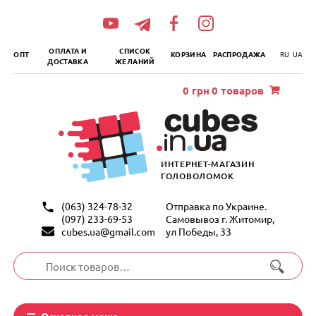
„итать
далее
ОПЛАТА И
СПИСОК
ОПТ
КОРЗИНА
РАСПРОДАЖА
RU
UA
ДОСТАВКА
ЖЕЛАНИЙ
0
грн
0 товаров
ИНТЕРНЕТ-МАГАЗИН
ГОЛОВОЛОМОК
(063) 324-78-32
Отправка по Украине.
(097) 233-69-53
Самовывоз г. Житомир,
cubes.ua@gmail.com
ул Победы, 33
Искать:
Основное меню