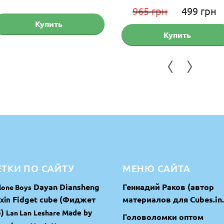
Первонача
965
грн
499
грн
Купить
цена
Купить
составляла
965 грн.
ТКИ ПО САЙТУ
МЕНЮ САЙТА
Dayan
Diansheng
Геннадий Раков (автор
lone Boys
Fidget cube (Фиджет
материалов для Cubes.in.
xin
)
Made by
Lan Lan
Leshare
Головоломки оптом