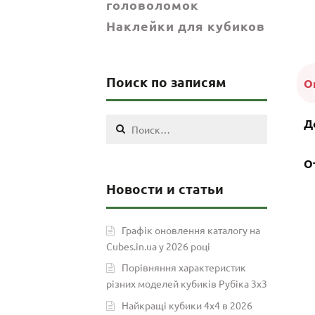
головоломок
Наклейки для кубиков
Поиск по записям
О
Найти:
Д
О
Новости и статьи
Графік оновлення каталогу на
Cubes.in.ua у 2026 році
Порівняння характеристик
різних моделей кубиків Рубіка 3х3
Найкращі кубики 4х4 в 2026