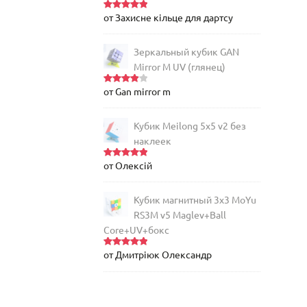
от Захисне кільце для дартсу
Оценка
5
из 5
Зеркальный кубик GAN
Mirror M UV (глянец)
от Gan mirror m
Оценка
4
из 5
Кубик Meilong 5x5 v2 без
наклеек
от Олексій
Оценка
5
из 5
Кубик магнитный 3х3 MoYu
RS3M v5 Maglev+Ball
Core+UV+бокс
от Дмитріюк Олександр
Оценка
5
из 5