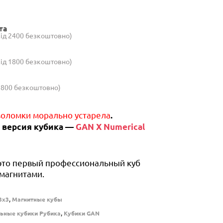
та
(від 2400 безкоштовно)
(від 1800 безкоштовно)
 1800 безкоштовно)
оломки морально устарела
.
 версия кубика —
GAN X Numerical
это первый профессиональный куб
магнитами.
,
3x3
Магнитные кубы
,
ьные кубики Рубика
Кубики GAN