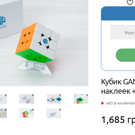
Кубик GAN
наклеек +
НЕТ В НАЛИЧИ
1,685
г