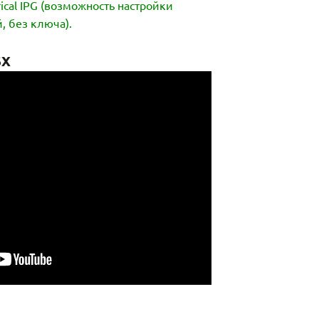
cal IPG (возможность настройки
, без ключа).
6X