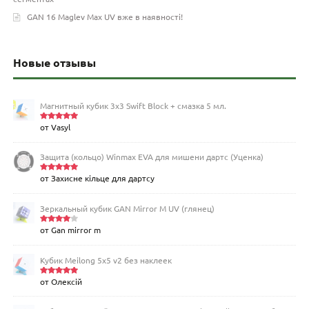
GAN 16 Maglev Max UV вже в наявності!
Новые отзывы
Магнитный кубик 3х3 Swift Block + смазка 5 мл.
от Vasyl
Оценка
5
из 5
Защита (кольцо) Winmax EVA для мишени дартс (Уценка)
от Захисне кільце для дартсу
Оценка
5
из 5
Зеркальный кубик GAN Mirror M UV (глянец)
от Gan mirror m
Оценка
4
из 5
Кубик Meilong 5x5 v2 без наклеек
от Олексій
Оценка
5
из 5