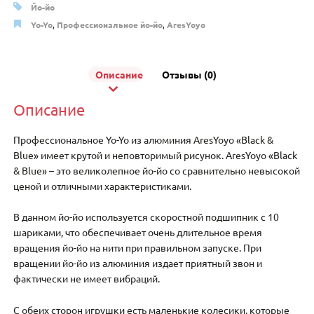
Йо-йо
Yo-Yo
,
Профессиональное йо-йо
,
AresYoyo
Описание
Отзывы (0)
Описание
Профессиональное Yo-Yo из алюминия AresYoyo «Black &
Blue» имеет крутой и неповторимый рисунок. AresYoyo «Black
& Blue» – это великолепное йо-йо со сравнительно невысокой
ценой и отличными характеристиками.
В данном йо-йо используется скоростной подшипник с 10
шариками, что обеспечивает очень длительное время
вращения йо-йо на нити при правильном запуске. При
вращении йо-йо из алюминия издает приятный звон и
фактически не имеет вибраций.
С обеих сторон игрушки есть маленькие колесики, которые