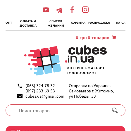
„итать
далее
ОПЛАТА И
СПИСОК
ОПТ
КОРЗИНА
РАСПРОДАЖА
RU
UA
ДОСТАВКА
ЖЕЛАНИЙ
0
грн
0 товаров
ИНТЕРНЕТ-МАГАЗИН
ГОЛОВОЛОМОК
(063) 324-78-32
Отправка по Украине.
(097) 233-69-53
Самовывоз г. Житомир,
cubes.ua@gmail.com
ул Победы, 33
Искать:
Основное меню