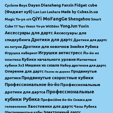
Dayan
Diansheng
Fidget cube
Fanxin
Cyclone Boys
(Фиджет куб)
Made by Cubes.in.ua
Lan Lan
Leshare
QiYi MoFangGe
Shengshou
Magic Yo-yo
Smart
mf8
YongJun
Yuxin
Cube
Vosun Yo-yo
WitEden
T.T Toys
Аксессуары для дартс
Аксессуары для
спидкубинга
Дротики для дартс
Дротики для дартс
Дротики для новичков
Змейки Рубика
из латуни
Игрушки антистресс
Игрушка лабиринт
Йо-йо из
Кубики начального уровня
пластика
Магнитные
Мишени из сизаля
кубики 3х3
Набор дротиков для дартс
Оперение для дартс
Продвинутые
Пазлы из дерева
Продвинутые скоростные кубики
дротики
Профессиональное йо-йо
Профессиональные
Профессиональные
дротики для дартса
кубики Рубика
Професійне йо-йо
Смазка для
Хвостовики для дартс
Часы Рубика
головоломок
Электронный дартс
Шестеренчатые кубы