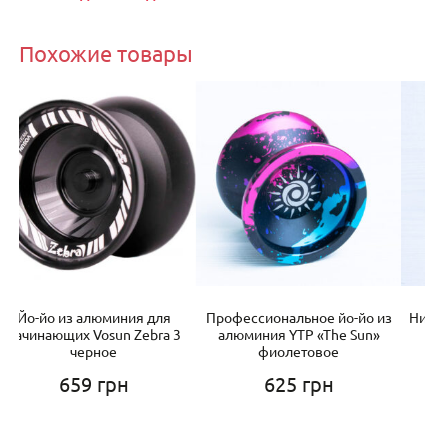
Похожие товары
Профессиональное йо-йо из
Нитки для йо-йо цветные (10
П
3
алюминия YTP «The Sun»
шт.)
фиолетовое
35
грн
625
грн