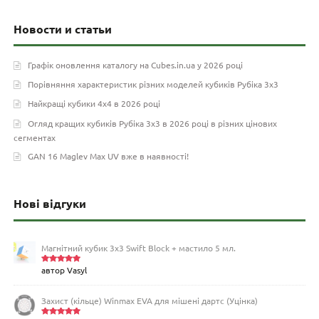
Новости и статьи
Графік оновлення каталогу на Cubes.in.ua у 2026 році
Порівняння характеристик різних моделей кубиків Рубіка 3х3
Найкращі кубики 4х4 в 2026 році
Огляд кращих кубиків Рубіка 3х3 в 2026 році в різних цінових
сегментах
GAN 16 Maglev Max UV вже в наявності!
Нові відгуки
Магнітний кубик 3х3 Swift Block + мастило 5 мл.
автор Vasyl
Оцінено
в
5
з 5
Захист (кільце) Winmax EVA для мішені дартс (Уцінка)