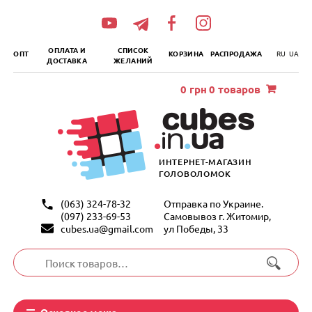
„итать
далее
ОПЛАТА И
СПИСОК
ОПТ
КОРЗИНА
РАСПРОДАЖА
RU
UA
ДОСТАВКА
ЖЕЛАНИЙ
0
грн
0 товаров
ИНТЕРНЕТ-МАГАЗИН
ГОЛОВОЛОМОК
(063) 324-78-32
Отправка по Украине.
(097) 233-69-53
Самовывоз г. Житомир,
cubes.ua@gmail.com
ул Победы, 33
Искать:
Основное меню