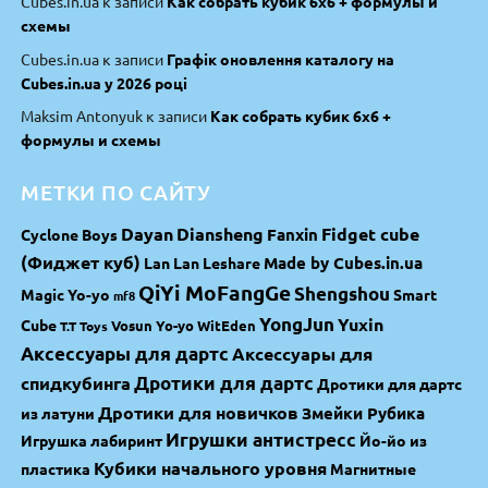
Cubes.in.ua
к записи
Как собрать кубик 6х6 + формулы и
схемы
Cubes.in.ua
к записи
Графік оновлення каталогу на
Cubes.in.ua у 2026 році
Maksim Antonyuk
к записи
Как собрать кубик 6х6 +
формулы и схемы
МЕТКИ ПО САЙТУ
Dayan
Diansheng
Fidget cube
Fanxin
Cyclone Boys
(Фиджет куб)
Made by Cubes.in.ua
Lan Lan
Leshare
QiYi MoFangGe
Shengshou
Magic Yo-yo
Smart
mf8
YongJun
Yuxin
Cube
Vosun Yo-yo
WitEden
T.T Toys
Аксессуары для дартс
Аксессуары для
спидкубинга
Дротики для дартс
Дротики для дартс
Дротики для новичков
Змейки Рубика
из латуни
Игрушки антистресс
Игрушка лабиринт
Йо-йо из
Кубики начального уровня
пластика
Магнитные