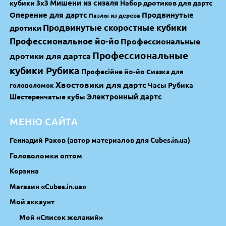
Мишени из сизаля
кубики 3х3
Набор дротиков для дартс
Оперение для дартс
Продвинутые
Пазлы из дерева
Продвинутые скоростные кубики
дротики
Профессиональное йо-йо
Профессиональные
Профессиональные
дротики для дартса
кубики Рубика
Професійне йо-йо
Смазка для
Хвостовики для дартс
Часы Рубика
головоломок
Электронный дартс
Шестеренчатые кубы
МЕНЮ САЙТА
Геннадий Раков (автор материалов для Cubes.in.ua)
Головоломки оптом
Корзина
Магазин «Cubes.in.ua»
Мой аккаунт
Мой «Список желаний»