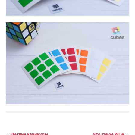
←
Летние каникулы
Что такое WCA
→