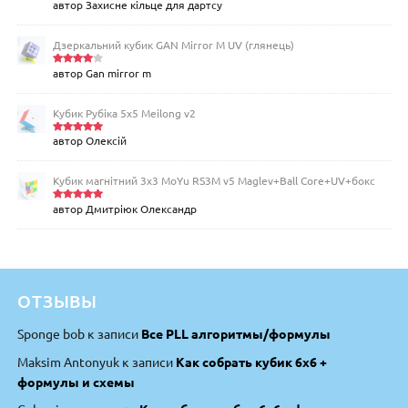
автор Захисне кільце для дартсу
Оцінено
в
5
з 5
Дзеркальний кубик GAN Mirror M UV (глянець)
автор Gan mirror m
Оцінен
о в
4
з
5
Кубик Рубіка 5x5 Meilong v2
автор Олексій
Оцінено
в
5
з 5
Кубик магнітний 3х3 MoYu RS3M v5 Maglev+Ball Core+UV+бокс
автор Дмитріюк Олександр
Оцінено
в
5
з 5
ОТЗЫВЫ
Sponge bob
к записи
Все PLL алгоритмы/формулы
Maksim Antonyuk
к записи
Как собрать кубик 6х6 +
формулы и схемы