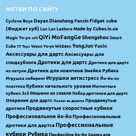
МЕТКИ ПО САЙТУ
Dayan
Diansheng
Fidget cube
Fanxin
Cyclone Boys
(Фиджет куб)
Made by Cubes.in.ua
Lan Lan
Leshare
QiYi MoFangGe
Shengshou
Magic Yo-yo
Smart
mf8
YongJun
Yuxin
Cube
Vosun Yo-yo
WitEden
T.T Toys
Аксессуары для дартс
Аксессуары для
спидкубинга
Дротики для дартс
Дротики для дартс
Дротики для новичков
Змейки Рубика
из латуни
Игрушки антистресс
Игрушка лабиринт
Йо-йо из
Кубики начального уровня
пластика
Магнитные
Мишени из сизаля
кубики 3х3
Набор дротиков для дартс
Оперение для дартс
Продвинутые
Пазлы из дерева
Продвинутые скоростные кубики
дротики
Профессиональное йо-йо
Профессиональные
Профессиональные
дротики для дартса
кубики Рубика
Професійне йо-йо
Смазка для