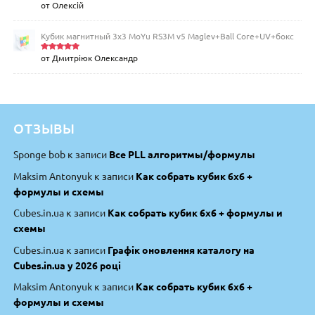
от Олексій
Оценка
5
из 5
Кубик магнитный 3х3 MoYu RS3M v5 Maglev+Ball Core+UV+бокс
от Дмитріюк Олександр
Оценка
5
из 5
ОТЗЫВЫ
Sponge bob
к записи
Все PLL алгоритмы/формулы
Maksim Antonyuk
к записи
Как собрать кубик 6х6 +
формулы и схемы
Cubes.in.ua
к записи
Как собрать кубик 6х6 + формулы и
схемы
Cubes.in.ua
к записи
Графік оновлення каталогу на
Cubes.in.ua у 2026 році
Maksim Antonyuk
к записи
Как собрать кубик 6х6 +
формулы и схемы