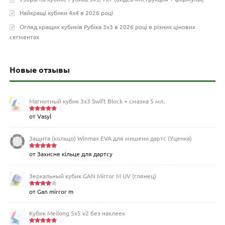
Найкращі кубики 4х4 в 2026 році
Огляд кращих кубиків Рубіка 3х3 в 2026 році в різних цінових
сегментах
Новые отзывы
Магнитный кубик 3х3 Swift Block + смазка 5 мл.
от Vasyl
Оценка
5
из 5
Защита (кольцо) Winmax EVA для мишени дартс (Уценка)
от Захисне кільце для дартсу
Оценка
5
из 5
Зеркальный кубик GAN Mirror M UV (глянец)
от Gan mirror m
Оценка
4
из 5
Кубик Meilong 5x5 v2 без наклеек