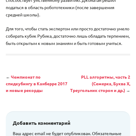
способствует умственному развитию. Джонатан решил
податься в область робототехники (после завершения
средней школы).
Для того, чтобы стать экспертом или просто достаточно умело
собирать кубик Рубика, достаточно лишь обладать терпением,
быть открытым к новым знаниям и быть готовым учиться.
Навигация
←
Чемпионат по
PLL алгоритмы, часть 2
спидкубингу в Канберре 2017
(Семерка, Буква Х,
и новые рекорды
Треугольник сторон и др.)
→
Добавить комментарий
Ваш адрес email не будет опубликован.
Обязательные