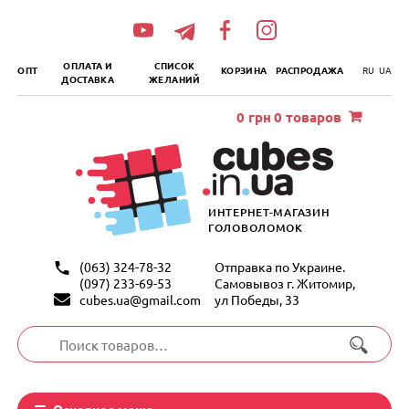
„итать
далее
ОПЛАТА И
СПИСОК
ОПТ
КОРЗИНА
РАСПРОДАЖА
RU
UA
ДОСТАВКА
ЖЕЛАНИЙ
0
грн
0 товаров
ИНТЕРНЕТ-МАГАЗИН
ГОЛОВОЛОМОК
(063) 324-78-32
Отправка по Украине.
(097) 233-69-53
Самовывоз г. Житомир,
cubes.ua@gmail.com
ул Победы, 33
Искать:
Основное меню