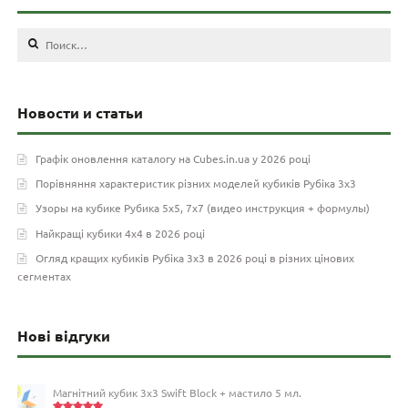
Найти:
Новости и статьи
Графік оновлення каталогу на Cubes.in.ua у 2026 році
Порівняння характеристик різних моделей кубиків Рубіка 3х3
Узоры на кубике Рубика 5х5, 7х7 (видео инструкция + формулы)
Найкращі кубики 4х4 в 2026 році
Огляд кращих кубиків Рубіка 3х3 в 2026 році в різних цінових
сегментах
Нові відгуки
Магнітний кубик 3х3 Swift Block + мастило 5 мл.