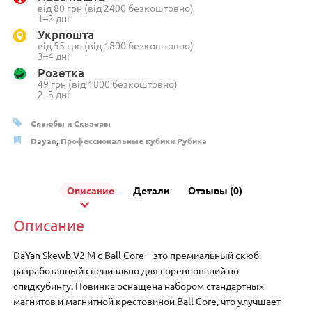
M+
від 80 грн (від 2400 безкоштовно)
Ball
1–2 дні
Core
Укрпошта
від 55 грн (від 1800 безкоштовно)
3–4 дні
Розетка
49 грн (від 1800 безкоштовно)
2–3 дні
Скьюбы и Скваеры
Dayan
,
Профессиональные кубики Рубика
Описание
Детали
Отзывы (0)
Описание
DaYan Skewb V2 M с Ball Core – это премиальный скюб,
разработанный специально для соревнований по
спидкубингу. Новинка оснащена набором стандартных
магнитов и магнитной крестовиной Ball Core, что улучшает