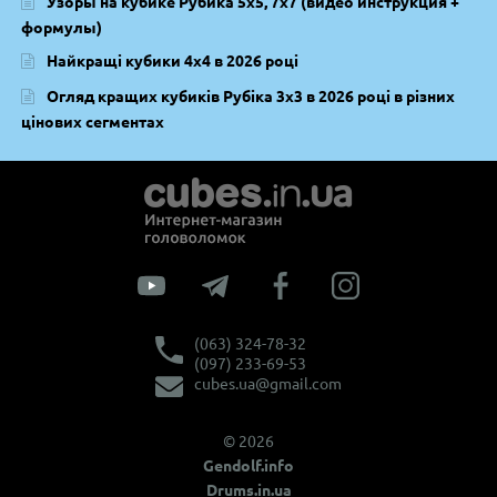
Узоры на кубике Рубика 5х5, 7х7 (видео инструкция +
формулы)
Найкращі кубики 4х4 в 2026 році
Огляд кращих кубиків Рубіка 3х3 в 2026 році в різних
цінових сегментах
(063) 324-78-32
(097) 233-69-53
cubes.ua@gmail.com
© 2026
Gendolf.info
Drums.in.ua