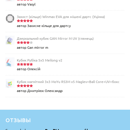
автор Vasyl
Оцінено
в
5
з 5
Захист (кільце) Winmax EVA для мішені дартс (Уцінка)
автор Захисне кільце для дартсу
Оцінено
в
5
з 5
Дзеркальний кубик GAN Mirror M UV (глянець)
автор Gan mirror m
Оцінен
о в
4
з
5
Кубик Рубіка 5x5 Meilong v2
автор Олексій
Оцінено
в
5
з 5
Кубик магнітний 3х3 MoYu RS3M v5 Maglev+Ball Core+UV+бокс
автор Дмитріюк Олександр
Оцінено
в
5
з 5
ОТЗЫВЫ