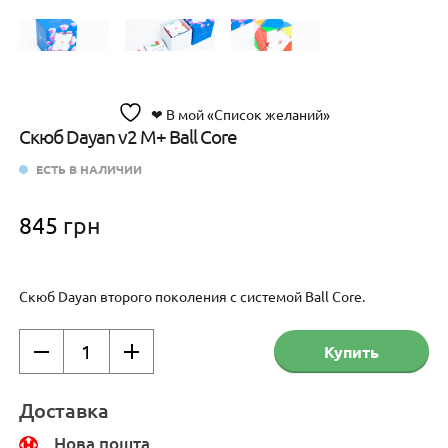
❤ В мой «Список желаний»
Скюб Dayan v2 M+ Ball Core
ЕСТЬ В НАЛИЧИИ
845
грн
Скюб Dayan второго поколения с системой Ball Core.
Количество
Купить
товара
Скюб
Dayan
Доставка
v2
Нова пошта