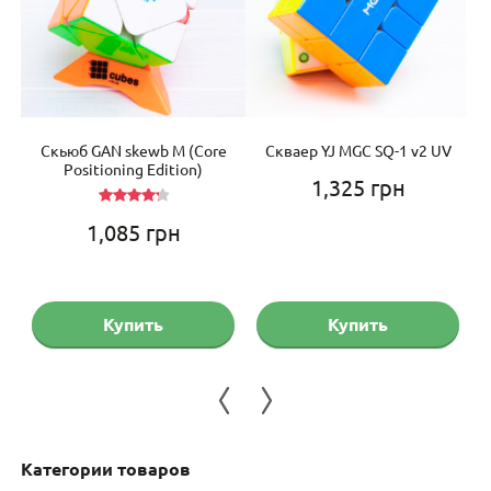
is
Cкьюб GAN skewb M (Core
Скваер YJ MGC SQ-1 v2 UV
Го
Positioning Edition)
1,325
грн
Оценка
1,085
грн
4.33
из
5
Купить
Купить
Категории товаров