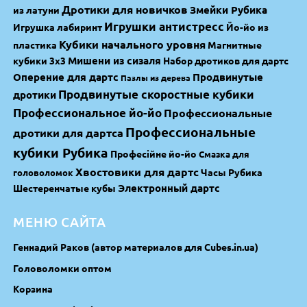
Дротики для новичков
Змейки Рубика
из латуни
Игрушки антистресс
Игрушка лабиринт
Йо-йо из
Кубики начального уровня
пластика
Магнитные
Мишени из сизаля
кубики 3х3
Набор дротиков для дартс
Оперение для дартс
Продвинутые
Пазлы из дерева
Продвинутые скоростные кубики
дротики
Профессиональное йо-йо
Профессиональные
Профессиональные
дротики для дартса
кубики Рубика
Професійне йо-йо
Смазка для
Хвостовики для дартс
Часы Рубика
головоломок
Электронный дартс
Шестеренчатые кубы
МЕНЮ САЙТА
Геннадий Раков (автор материалов для Cubes.in.ua)
Головоломки оптом
Корзина