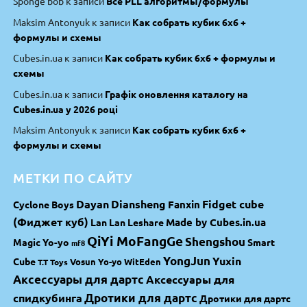
Sponge bob
к записи
Все PLL алгоритмы/формулы
Maksim Antonyuk
к записи
Как собрать кубик 6х6 +
формулы и схемы
Cubes.in.ua
к записи
Как собрать кубик 6х6 + формулы и
схемы
Cubes.in.ua
к записи
Графік оновлення каталогу на
Cubes.in.ua у 2026 році
Maksim Antonyuk
к записи
Как собрать кубик 6х6 +
формулы и схемы
МЕТКИ ПО САЙТУ
Dayan
Diansheng
Fidget cube
Fanxin
Cyclone Boys
(Фиджет куб)
Made by Cubes.in.ua
Lan Lan
Leshare
QiYi MoFangGe
Shengshou
Magic Yo-yo
Smart
mf8
YongJun
Yuxin
Cube
Vosun Yo-yo
WitEden
T.T Toys
Аксессуары для дартс
Аксессуары для
спидкубинга
Дротики для дартс
Дротики для дартс