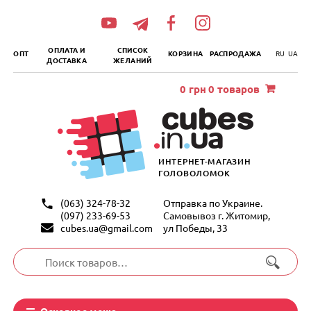
„итать
далее
ОПЛАТА И
СПИСОК
ОПТ
КОРЗИНА
РАСПРОДАЖА
RU
UA
ДОСТАВКА
ЖЕЛАНИЙ
0
грн
0 товаров
ИНТЕРНЕТ-МАГАЗИН
ГОЛОВОЛОМОК
(063) 324-78-32
Отправка по Украине.
(097) 233-69-53
Самовывоз г. Житомир,
cubes.ua@gmail.com
ул Победы, 33
Искать:
Основное меню