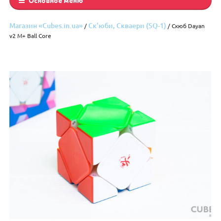
Магазин «Cubes.in.ua»
Ск'юби, Cкваери (SQ-1)
/
/ Скюб Dayan
v2 M+ Ball Core