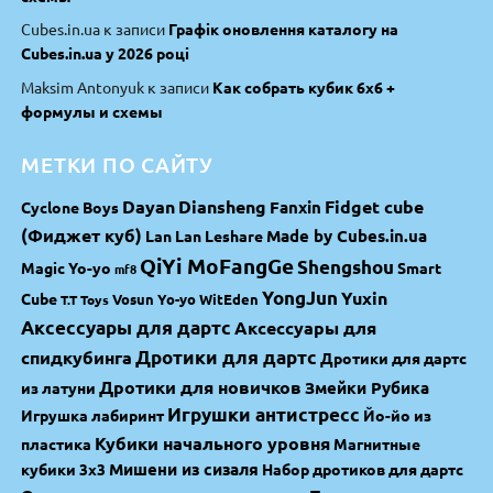
Cubes.in.ua
к записи
Графік оновлення каталогу на
Cubes.in.ua у 2026 році
Maksim Antonyuk
к записи
Как собрать кубик 6х6 +
формулы и схемы
МЕТКИ ПО САЙТУ
Dayan
Diansheng
Fidget cube
Fanxin
Cyclone Boys
(Фиджет куб)
Made by Cubes.in.ua
Lan Lan
Leshare
QiYi MoFangGe
Shengshou
Magic Yo-yo
Smart
mf8
YongJun
Yuxin
Cube
Vosun Yo-yo
WitEden
T.T Toys
Аксессуары для дартс
Аксессуары для
спидкубинга
Дротики для дартс
Дротики для дартс
Дротики для новичков
Змейки Рубика
из латуни
Игрушки антистресс
Игрушка лабиринт
Йо-йо из
Кубики начального уровня
пластика
Магнитные
Мишени из сизаля
кубики 3х3
Набор дротиков для дартс