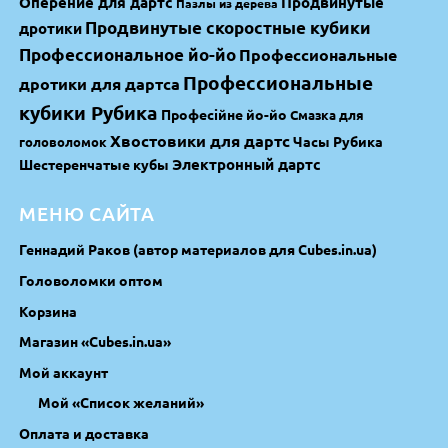
Оперение для дартс
Продвинутые
Пазлы из дерева
Продвинутые скоростные кубики
дротики
Профессиональное йо-йо
Профессиональные
Профессиональные
дротики для дартса
кубики Рубика
Професійне йо-йо
Смазка для
Хвостовики для дартс
Часы Рубика
головоломок
Электронный дартс
Шестеренчатые кубы
МЕНЮ САЙТА
Геннадий Раков (автор материалов для Cubes.in.ua)
Головоломки оптом
Корзина
Магазин «Cubes.in.ua»
Мой аккаунт
Мой «Список желаний»
Оплата и доставка