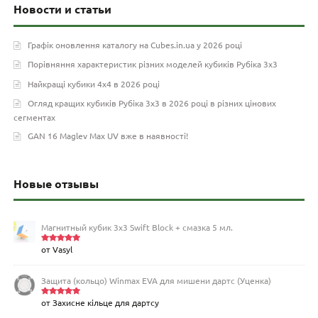
Новости и статьи
Графік оновлення каталогу на Cubes.in.ua у 2026 році
Порівняння характеристик різних моделей кубиків Рубіка 3х3
Найкращі кубики 4х4 в 2026 році
Огляд кращих кубиків Рубіка 3х3 в 2026 році в різних цінових
сегментах
GAN 16 Maglev Max UV вже в наявності!
Новые отзывы
Магнитный кубик 3х3 Swift Block + смазка 5 мл.
от Vasyl
Оценка
5
из 5
Защита (кольцо) Winmax EVA для мишени дартс (Уценка)
от Захисне кільце для дартсу
Оценка
5
из 5