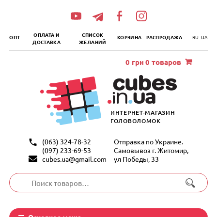
„итать
далее
ОПЛАТА И
СПИСОК
ОПТ
КОРЗИНА
РАСПРОДАЖА
RU
UA
ДОСТАВКА
ЖЕЛАНИЙ
0
грн
0 товаров
ИНТЕРНЕТ-МАГАЗИН
ГОЛОВОЛОМОК
(063) 324-78-32
Отправка по Украине.
(097) 233-69-53
Самовывоз г. Житомир,
cubes.ua@gmail.com
ул Победы, 33
Искать:
Основное меню