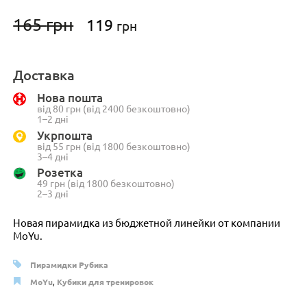
Первоначальная
Текущая
165
грн
119
грн
цена
цена:
составляла
119 грн.
165 грн.
Доставка
Нова пошта
від 80 грн (від 2400 безкоштовно)
1–2 дні
Укрпошта
від 55 грн (від 1800 безкоштовно)
3–4 дні
Розетка
49 грн (від 1800 безкоштовно)
2–3 дні
Новая пирамидка из бюджетной линейки от компании
MoYu.
Пирамидки Рубика
MoYu
,
Кубики для тренировок