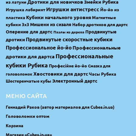
Дротики для новичков
Змейки Рубика
из латуни
Игрушки антистресс
Игрушка лабиринт
Йо-йо из
Кубики начального уровня
пластика
Магнитные
Мишени из сизаля
кубики 3х3
Набор дротиков для дартс
Оперение для дартс
Продвинутые
Пазлы из дерева
Продвинутые скоростные кубики
дротики
Профессиональное йо-йо
Профессиональные
Профессиональные
дротики для дартса
кубики Рубика
Професійне йо-йо
Смазка для
Хвостовики для дартс
Часы Рубика
головоломок
Электронный дартс
Шестеренчатые кубы
МЕНЮ САЙТА
Геннадий Раков (автор материалов для Cubes.in.ua)
Головоломки оптом
Корзина
Магазин «Cubes.in.ua»