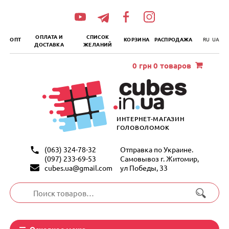
„итать
далее
ОПЛАТА И
СПИСОК
ОПТ
КОРЗИНА
РАСПРОДАЖА
RU
UA
ДОСТАВКА
ЖЕЛАНИЙ
0
грн
0 товаров
ИНТЕРНЕТ-МАГАЗИН
ГОЛОВОЛОМОК
(063) 324-78-32
Отправка по Украине.
(097) 233-69-53
Самовывоз г. Житомир,
cubes.ua@gmail.com
ул Победы, 33
Искать:
Основное меню