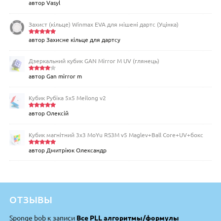
автор Vasyl
Оцінено
в
5
з 5
Захист (кільце) Winmax EVA для мішені дартс (Уцінка)
автор Захисне кільце для дартсу
Оцінено
в
5
з 5
Дзеркальний кубик GAN Mirror M UV (глянець)
автор Gan mirror m
Оцінен
о в
4
з
5
Кубик Рубіка 5x5 Meilong v2
автор Олексій
Оцінено
в
5
з 5
Кубик магнітний 3х3 MoYu RS3M v5 Maglev+Ball Core+UV+бокс
автор Дмитріюк Олександр
Оцінено
в
5
з 5
ОТЗЫВЫ
Sponge bob
к записи
Все PLL алгоритмы/формулы