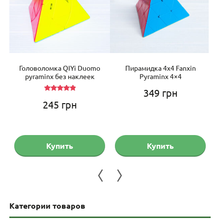
ior
Головоломка QIYi Duomo
Пирамидка 4х4 Fanxin
Г
pyraminx без наклеек
Pyraminx 4×4
349
грн
Оценка
245
грн
5.00
из 5
Купить
Купить
Категории товаров