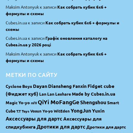
Maksim Antonyuk
к записи
Как собрать кубик 6х6 +
формулы и схемы
Cubes.in.ua
к записи
Как собрать кубик 6х6 + формулы и
схемы
Cubes.in.ua
к записи
Графік оновлення каталогу на
Cubes.in.ua у 2026 році
Maksim Antonyuk
к записи
Как собрать кубик 6х6 +
формулы и схемы
МЕТКИ ПО САЙТУ
Dayan
Diansheng
Fidget cube
Fanxin
Cyclone Boys
(Фиджет куб)
Made by Cubes.in.ua
Lan Lan
Leshare
QiYi MoFangGe
Shengshou
Magic Yo-yo
Smart
mf8
YongJun
Yuxin
Cube
Vosun Yo-yo
WitEden
T.T Toys
Аксессуары для дартс
Аксессуары для
спидкубинга
Дротики для дартс
Дротики для дартс