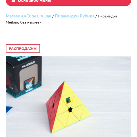
Магазин «Cubes.in.ua»
Пирамидки Рубика
/
/ Пирамидка
Meilong без наклеек
РАСПРОДАЖА!