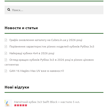
Найти:
Новости и статьи
Графік оновлення каталогу на Cubes.in.ua у 2026 році
Порівняння характеристик різних моделей кубиків Рубіка 3х3
Найкращі кубики 4х4 в 2026 році
Огляд кращих кубиків Рубіка 3х3 в 2026 році в різних цінових
сегментах
GAN 16 Maglev Max UV вже в наявності!
Нові відгуки
Магнітний кубик 3х3 Swift Block + мастило 5 мл.