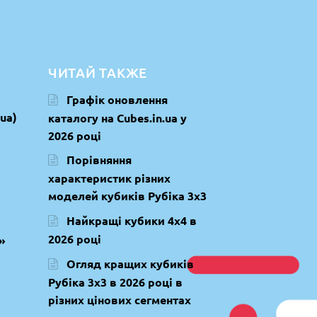
ЧИТАЙ ТАКЖЕ
Графік оновлення
ua)
каталогу на Cubes.in.ua у
2026 році
Порівняння
характеристик різних
моделей кубиків Рубіка 3х3
Найкращі кубики 4х4 в
2026 році
»
Огляд кращих кубиків
Рубіка 3х3 в 2026 році в
різних цінових сегментах