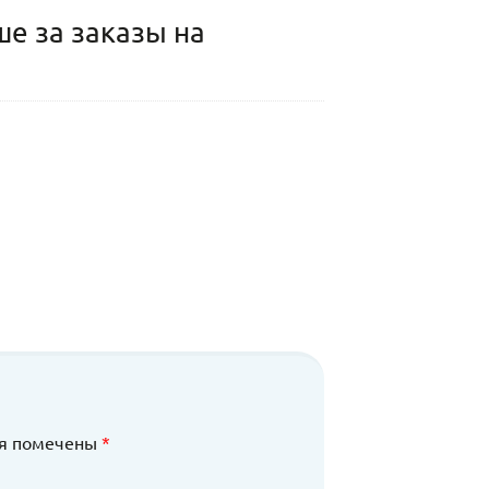
е за заказы на
ля помечены
*