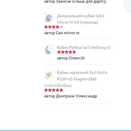
автор Захисне кільце для дартсу
Оцінено
в
5
з 5
Дзеркальний кубик GAN
Mirror M UV (глянець)
автор Gan mirror m
Оцінен
о в
4
з
5
Кубик Рубіка 5x5 Meilong v2
автор Олексій
Оцінено
в
5
з 5
Кубик магнітний 3х3 MoYu
RS3M v5 Maglev+Ball
Core+UV+бокс
автор Дмитріюк Олександр
Оцінено
в
5
з 5