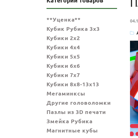
П
Категории товаров
**Уценка**
04.
Кубик Рубика 3x3
Кубики 2x2
Кубики 4x4
Кубики 5x5
Кубики 6х6
Кубики 7х7
Кубики 8x8-13x13
Мегаминксы
Другие головоломки
Пазлы из 3D печати
Змейка Рубика
Магнитные кубы