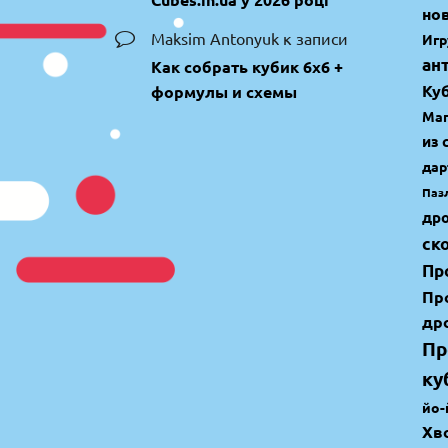
но
Maksim Antonyuk
к записи
Игр
ан
Как собрать кубик 6х6 +
Ку
формулы и схемы
Маг
из 
дар
Паз
др
ск
Пр
Пр
др
Пр
ку
йо-
Хв