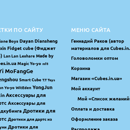
ТКИ ПО САЙТУ
МЕНЮ САЙТА
Dayan
Diansheng
Геннадий Раков (автор
lone Boys
Fidget cube (Фиджет
материалов для Cubes.in.
xin
)
Made by
Lan Lan
Leshare
Головоломки оптом
es.in.ua
Magic Yo-yo
mf8
Корзина
Yi MoFangGe
Магазин «Cubes.in.ua»
engshou
Smart Cube
T.T Toys
YongJun
un Yo-yo
WitEden
Мой аккаунт
in
Аксессуары для
Мой «Список желаний
ртс
Аксессуары для
Оплата и доставка
идкубинга
Дротики для
ртс
Оформление заказа
Дротики для дартс из
Дротики для
уни
Распродажа