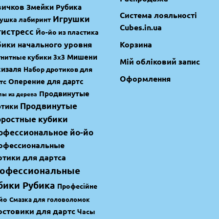
вичков
Змейки Рубика
Система лояльності
Игрушки
ушка лабиринт
Cubes.in.ua
тистресс
Йо-йо из пластика
бики начального уровня
Корзина
Мишени
нитные кубики 3х3
Мій обліковий запис
сизаля
Набор дротиков для
Оформлення
Оперение для дартс
тс
Продвинутые
лы из дерева
Продвинутые
отики
оростные кубики
офессиональное йо-йо
офессиональные
отики для дартса
офессиональные
бики Рубика
Професійне
йо
Смазка для головоломок
остовики для дартс
Часы