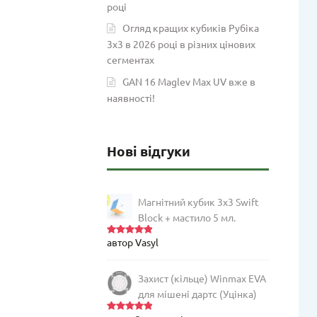
році
Огляд кращих кубиків Рубіка
3х3 в 2026 році в різних цінових
сегментах
GAN 16 Maglev Max UV вже в
наявності!
Нові відгуки
Магнітний кубик 3х3 Swift
Block + мастило 5 мл.
автор Vasyl
Оцінено
в
5
з 5
Захист (кільце) Winmax EVA
для мішені дартс (Уцінка)