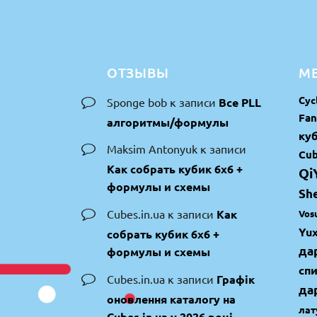
ОТЗЫВЫ
МЕ
Cyc
Sponge bob
к записи
Все PLL
Fan
алгоритмы/формулы
куб
Maksim Antonyuk
к записи
Cub
Как собрать кубик 6х6 +
Qi
формулы и схемы
Sh
Cubes.in.ua
к записи
Как
Vos
Yux
собрать кубик 6х6 +
да
формулы и схемы
сп
Cubes.in.ua
к записи
Графік
да
оновлення каталогу на
лат
Cubes.in.ua у 2026 році