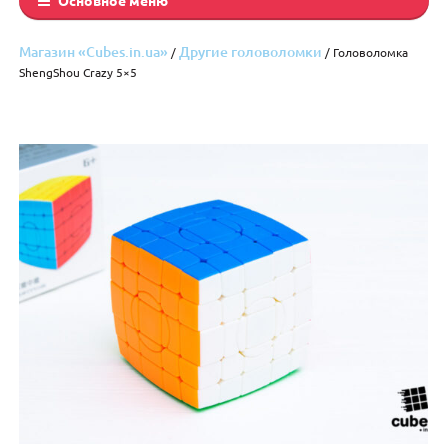
Магазин «Cubes.in.ua»
Другие головоломки
/
/ Головоломка
ShengShou Crazy 5×5