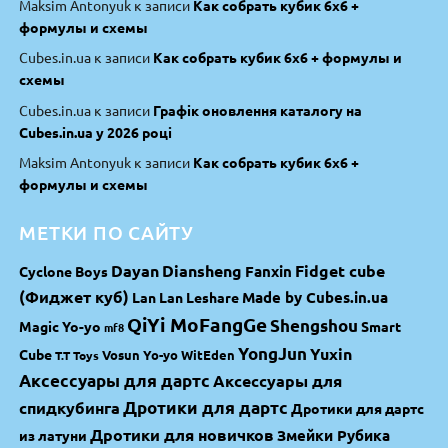
Maksim Antonyuk
к записи
Как собрать кубик 6х6 +
формулы и схемы
Cubes.in.ua
к записи
Как собрать кубик 6х6 + формулы и
схемы
Cubes.in.ua
к записи
Графік оновлення каталогу на
Cubes.in.ua у 2026 році
Maksim Antonyuk
к записи
Как собрать кубик 6х6 +
формулы и схемы
МЕТКИ ПО САЙТУ
Dayan
Diansheng
Fidget cube
Fanxin
Cyclone Boys
(Фиджет куб)
Made by Cubes.in.ua
Lan Lan
Leshare
QiYi MoFangGe
Shengshou
Magic Yo-yo
Smart
mf8
YongJun
Yuxin
Cube
Vosun Yo-yo
WitEden
T.T Toys
Аксессуары для дартс
Аксессуары для
спидкубинга
Дротики для дартс
Дротики для дартс
Дротики для новичков
Змейки Рубика
из латуни