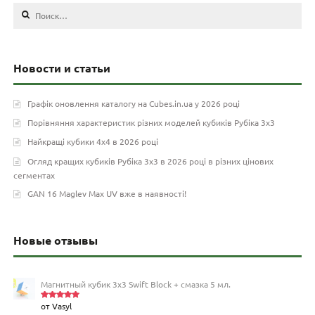
Найти:
Новости и статьи
Графік оновлення каталогу на Cubes.in.ua у 2026 році
Порівняння характеристик різних моделей кубиків Рубіка 3х3
Найкращі кубики 4х4 в 2026 році
Огляд кращих кубиків Рубіка 3х3 в 2026 році в різних цінових
сегментах
GAN 16 Maglev Max UV вже в наявності!
Новые отзывы
Магнитный кубик 3х3 Swift Block + смазка 5 мл.
от Vasyl
Оценка
5