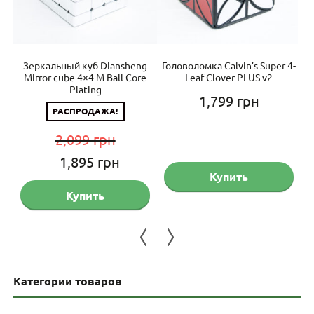
10
Зеркальный куб Diansheng
Головоломка Calvin’s Super 4-
Г
Mirror cube 4×4 M Ball Core
Leaf Clover PLUS v2
Plating
1,799
грн
РАСПРОДАЖА!
2,099
грн
Первоначальная
Текущая
1,895
грн
Купить
цена
цена:
Купить
составляла
1,895 грн.
2,099 грн.
Категории товаров