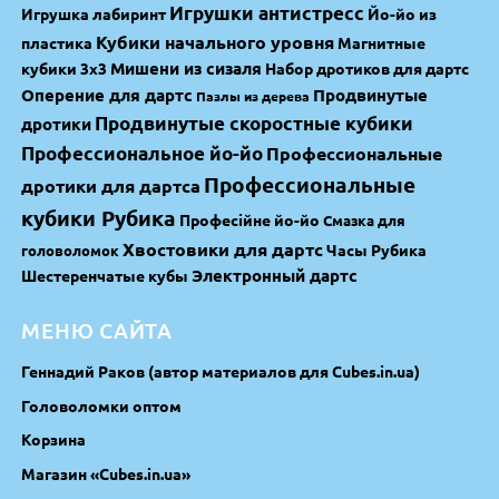
Игрушки антистресс
Игрушка лабиринт
Йо-йо из
Кубики начального уровня
пластика
Магнитные
Мишени из сизаля
кубики 3х3
Набор дротиков для дартс
Оперение для дартс
Продвинутые
Пазлы из дерева
Продвинутые скоростные кубики
дротики
Профессиональное йо-йо
Профессиональные
Профессиональные
дротики для дартса
кубики Рубика
Професійне йо-йо
Смазка для
Хвостовики для дартс
Часы Рубика
головоломок
Электронный дартс
Шестеренчатые кубы
МЕНЮ САЙТА
Геннадий Раков (автор материалов для Cubes.in.ua)
Головоломки оптом
Корзина
Магазин «Cubes.in.ua»