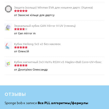
из 5
Защита (кольцо) Winmax EVA для мишени дартс (Уценка)
от Захисне кільце для дартсу
Оценка
5
из 5
Зеркальный кубик GAN Mirror M UV (глянец)
от Gan mirror m
Оценка
4
из 5
Кубик Meilong 5x5 v2 без наклеек
от Олексій
Оценка
5
из 5
Кубик магнитный 3х3 MoYu RS3M v5 Maglev+Ball Core+UV+бокс
от Дмитріюк Олександр
Оценка
5
из 5
ОТЗЫВЫ
Sponge bob
к записи
Все PLL алгоритмы/формулы