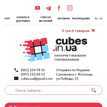
„итать
далее
ОПЛАТА И
СПИСОК
ОПТ
КОРЗИНА
РАСПРОДАЖА
RU
UA
ДОСТАВКА
ЖЕЛАНИЙ
0
грн
0 товаров
ИНТЕРНЕТ-МАГАЗИН
ГОЛОВОЛОМОК
(063) 324-78-32
Отправка по Украине.
(097) 233-69-53
Самовывоз г. Житомир,
cubes.ua@gmail.com
ул Победы, 33
Искать:
Основное меню