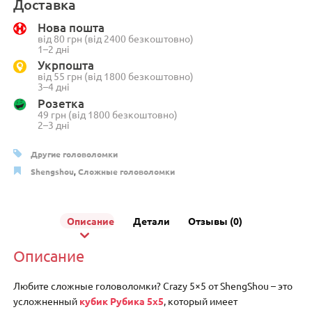
ShengShou
Доставка
Crazy
Нова пошта
5x5
від 80 грн (від 2400 безкоштовно)
1–2 дні
Укрпошта
від 55 грн (від 1800 безкоштовно)
3–4 дні
Розетка
49 грн (від 1800 безкоштовно)
2–3 дні
Другие головоломки
Shengshou
,
Сложные головоломки
Описание
Детали
Отзывы (0)
Описание
Любите сложные головоломки? Crazy 5×5 от ShengShou – это
усложненный
кубик Рубика 5х5
, который имеет