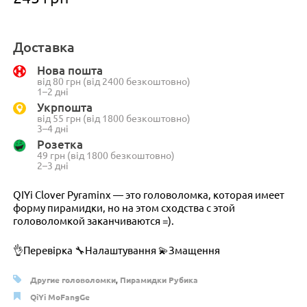
Доставка
Нова пошта
від 80 грн (від 2400 безкоштовно)
1–2 дні
Укрпошта
від 55 грн (від 1800 безкоштовно)
3–4 дні
Розетка
49 грн (від 1800 безкоштовно)
2–3 дні
QIYi Сlover Pyraminx — это головоломка, которая имеет
форму пирамидки, но на этом сходства с этой
головоломкой заканчиваются =).
👌Перевірка 🔧Налаштування 💫Змащення
Другие головоломки
,
Пирамидки Рубика
QiYi MoFangGe