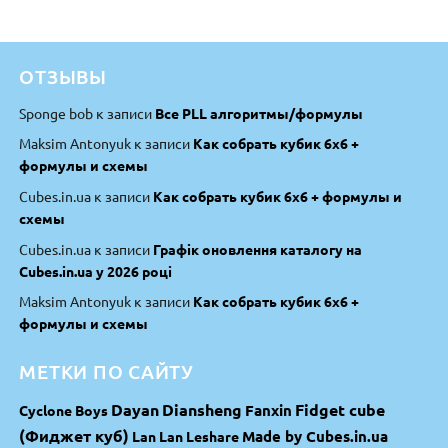
ОТЗЫВЫ
Sponge bob
к записи
Все PLL алгоритмы/формулы
Maksim Antonyuk
к записи
Как собрать кубик 6х6 +
формулы и схемы
Cubes.in.ua
к записи
Как собрать кубик 6х6 + формулы и
схемы
Cubes.in.ua
к записи
Графік оновлення каталогу на
Cubes.in.ua у 2026 році
Maksim Antonyuk
к записи
Как собрать кубик 6х6 +
формулы и схемы
МЕТКИ ПО САЙТУ
Dayan
Diansheng
Fidget cube
Fanxin
Cyclone Boys
(Фиджет куб)
Made by Cubes.in.ua
Lan Lan
Leshare