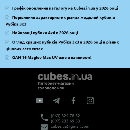
Графік оновлення каталогу на Cubes.in.ua у 2026 році
Порівняння характеристик різних моделей кубиків
Рубіка 3х3
Найкращі кубики 4х4 в 2026 році
Огляд кращих кубиків Рубіка 3х3 в 2026 році в різних
цінових сегментах
GAN 16 Maglev Max UV вже в наявності!
(063) 324-78-32
(097) 233-69-53
cubes.ua@gmail.com