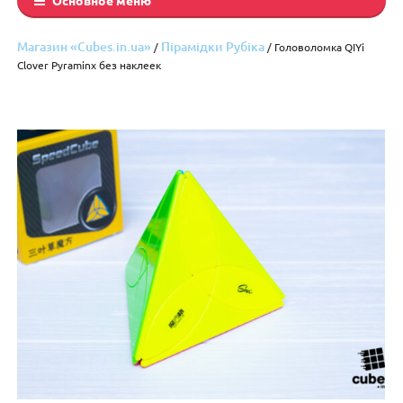
Магазин «Cubes.in.ua»
Пірамідки Рубіка
/
/ Головоломка QIYi
Clover Pyraminx без наклеек