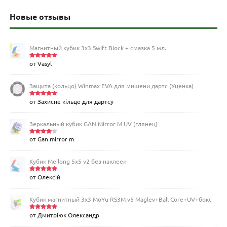
Новые отзывы
Магнитный кубик 3х3 Swift Block + смазка 5 мл.
от Vasyl
Оценка
5
из 5
Защита (кольцо) Winmax EVA для мишени дартс (Уценка)
от Захисне кільце для дартсу
Оценка
5
из 5
Зеркальный кубик GAN Mirror M UV (глянец)
от Gan mirror m
Оценка
4
из 5
Кубик Meilong 5x5 v2 без наклеек
от Олексій
Оценка
5
из 5
Кубик магнитный 3х3 MoYu RS3M v5 Maglev+Ball Core+UV+бокс
от Дмитріюк Олександр
Оценка
5
из 5