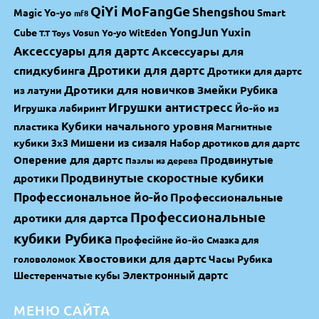
QiYi MoFangGe
Shengshou
Magic Yo-yo
Smart
mf8
YongJun
Yuxin
Cube
Vosun Yo-yo
WitEden
T.T Toys
Аксессуары для дартс
Аксессуары для
спидкубинга
Дротики для дартс
Дротики для дартс
Дротики для новичков
Змейки Рубика
из латуни
Игрушки антистресс
Игрушка лабиринт
Йо-йо из
Кубики начального уровня
пластика
Магнитные
Мишени из сизаля
кубики 3х3
Набор дротиков для дартс
Оперение для дартс
Продвинутые
Пазлы из дерева
Продвинутые скоростные кубики
дротики
Профессиональное йо-йо
Профессиональные
Профессиональные
дротики для дартса
кубики Рубика
Професійне йо-йо
Смазка для
Хвостовики для дартс
Часы Рубика
головоломок
Электронный дартс
Шестеренчатые кубы
МЕНЮ САЙТА