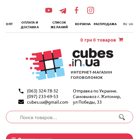
„итать
далее
ОПЛАТА И
СПИСОК
ОПТ
КОРЗИНА
РАСПРОДАЖА
RU
UA
ДОСТАВКА
ЖЕЛАНИЙ
0
грн
0 товаров
ИНТЕРНЕТ-МАГАЗИН
ГОЛОВОЛОМОК
(063) 324-78-32
Отправка по Украине.
(097) 233-69-53
Самовывоз г. Житомир,
cubes.ua@gmail.com
ул Победы, 33
Искать:
Основное меню