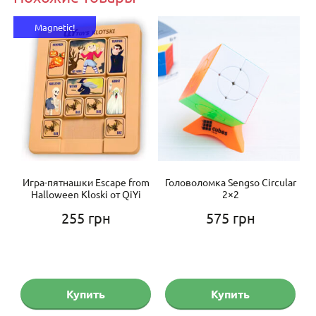
Magnetic!
axy
Игра-пятнашки Escape from
Головоломка Sengso Circular
Г
Halloween Kloski от QiYi
2×2
255
грн
575
грн
Купить
Купить