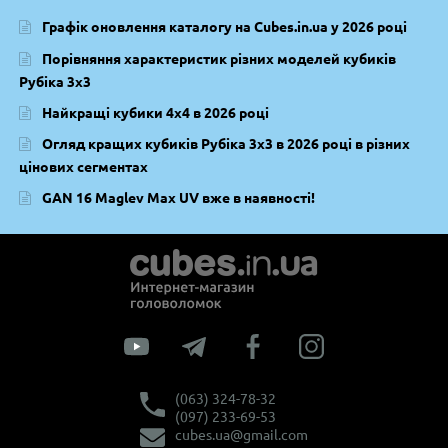
Графік оновлення каталогу на Cubes.in.ua у 2026 році
Порівняння характеристик різних моделей кубиків
Рубіка 3х3
Найкращі кубики 4х4 в 2026 році
Огляд кращих кубиків Рубіка 3х3 в 2026 році в різних
цінових сегментах
GAN 16 Maglev Max UV вже в наявності!
(063) 324-78-32
(097) 233-69-53
cubes.ua@gmail.com