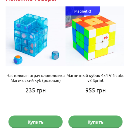
Magnetic!
is
Настольная игра-головоломка
Магнитный кубик 4х4 VINcube
а
Магический куб (розовая)
v2 Sprint
235
грн
955
грн
альная
Текущая
цена:
а
475 грн.
Купить
Купить