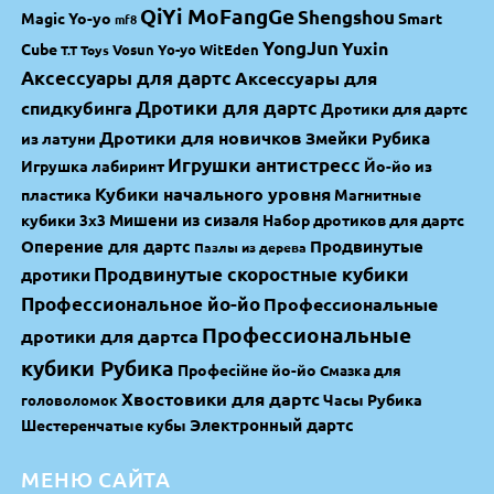
QiYi MoFangGe
Shengshou
Magic Yo-yo
Smart
mf8
YongJun
Yuxin
Cube
Vosun Yo-yo
WitEden
T.T Toys
Аксессуары для дартс
Аксессуары для
спидкубинга
Дротики для дартс
Дротики для дартс
Дротики для новичков
Змейки Рубика
из латуни
Игрушки антистресс
Игрушка лабиринт
Йо-йо из
Кубики начального уровня
пластика
Магнитные
Мишени из сизаля
кубики 3х3
Набор дротиков для дартс
Оперение для дартс
Продвинутые
Пазлы из дерева
Продвинутые скоростные кубики
дротики
Профессиональное йо-йо
Профессиональные
Профессиональные
дротики для дартса
кубики Рубика
Професійне йо-йо
Смазка для
Хвостовики для дартс
Часы Рубика
головоломок
Электронный дартс
Шестеренчатые кубы
МЕНЮ САЙТА