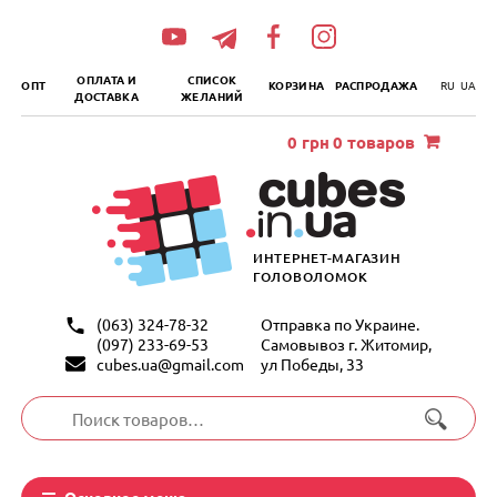
„итать
далее
ОПЛАТА И
СПИСОК
ОПТ
КОРЗИНА
РАСПРОДАЖА
RU
UA
ДОСТАВКА
ЖЕЛАНИЙ
0
грн
0 товаров
ИНТЕРНЕТ-МАГАЗИН
ГОЛОВОЛОМОК
(063) 324-78-32
Отправка по Украине.
(097) 233-69-53
Самовывоз г. Житомир,
cubes.ua@gmail.com
ул Победы, 33
Искать:
Основное меню