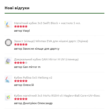
Нові відгуки
Магнітний кубик 3х3 Swift Block + мастило 5 мл.
автор Vasyl
Оцінено
в
5
з 5
Захист (кільце) Winmax EVA для мішені дартс (Уцінка)
автор Захисне кільце для дартсу
Оцінено
в
5
з 5
Дзеркальний кубик GAN Mirror M UV (глянець)
автор Gan mirror m
Оцінен
о в
4
з
5
Кубик Рубіка 5x5 Meilong v2
автор Олексій
Оцінено
в
5
з 5
Кубик магнітний 3х3 MoYu RS3M v5 Maglev+Ball Core+UV+бокс
автор Дмитріюк Олександр
Оцінено
в
5
з 5