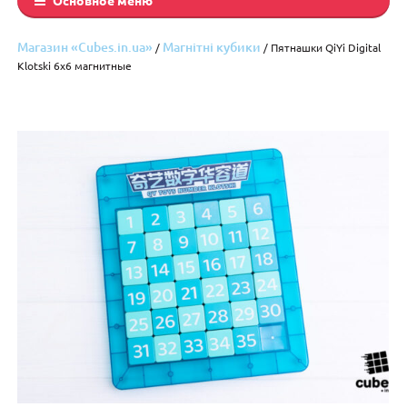
Магазин «Cubes.in.ua»
Магнітні кубики
/
/ Пятнашки QiYi Digital
Klotski 6х6 магнитные