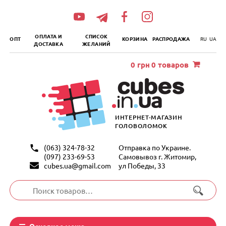
„итать
далее
ОПЛАТА И
СПИСОК
ОПТ
КОРЗИНА
РАСПРОДАЖА
RU
UA
ДОСТАВКА
ЖЕЛАНИЙ
0
грн
0 товаров
ИНТЕРНЕТ-МАГАЗИН
ГОЛОВОЛОМОК
(063) 324-78-32
Отправка по Украине.
(097) 233-69-53
Самовывоз г. Житомир,
cubes.ua@gmail.com
ул Победы, 33
Искать:
Основное меню