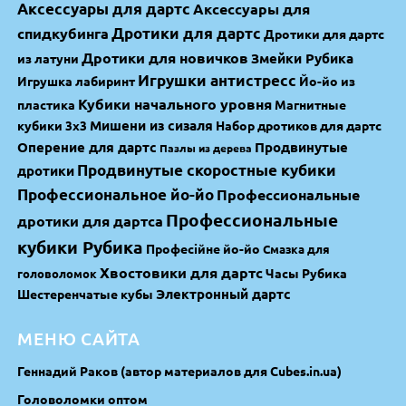
Аксессуары для дартс
Аксессуары для
спидкубинга
Дротики для дартс
Дротики для дартс
Дротики для новичков
Змейки Рубика
из латуни
Игрушки антистресс
Игрушка лабиринт
Йо-йо из
Кубики начального уровня
пластика
Магнитные
Мишени из сизаля
кубики 3х3
Набор дротиков для дартс
Оперение для дартс
Продвинутые
Пазлы из дерева
Продвинутые скоростные кубики
дротики
Профессиональное йо-йо
Профессиональные
Профессиональные
дротики для дартса
кубики Рубика
Професійне йо-йо
Смазка для
Хвостовики для дартс
Часы Рубика
головоломок
Электронный дартс
Шестеренчатые кубы
МЕНЮ САЙТА
Геннадий Раков (автор материалов для Cubes.in.ua)
Головоломки оптом