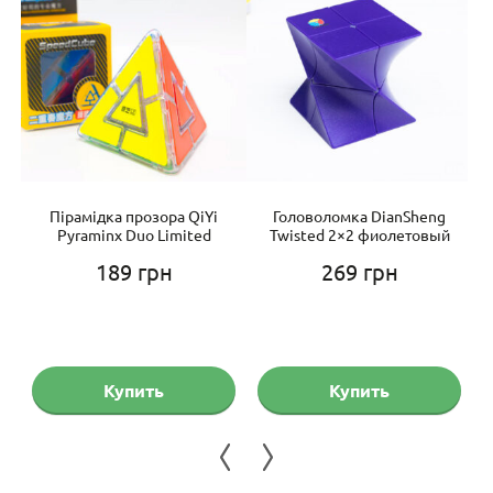
zy
Пірамідка прозора QiYi
Головоломка DianSheng
Pyraminx Duo Limited
Twisted 2×2 фиолетовый
189
грн
269
грн
Купить
Купить