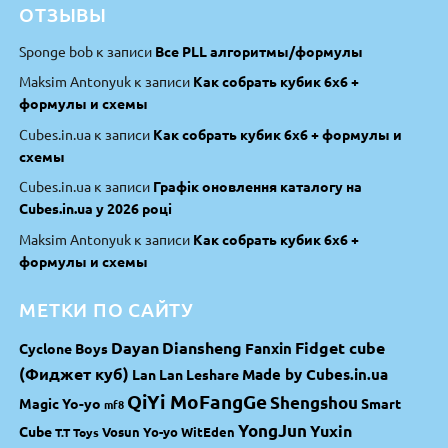
ОТЗЫВЫ
Sponge bob
к записи
Все PLL алгоритмы/формулы
Maksim Antonyuk
к записи
Как собрать кубик 6х6 +
формулы и схемы
Cubes.in.ua
к записи
Как собрать кубик 6х6 + формулы и
схемы
Cubes.in.ua
к записи
Графік оновлення каталогу на
Cubes.in.ua у 2026 році
Maksim Antonyuk
к записи
Как собрать кубик 6х6 +
формулы и схемы
МЕТКИ ПО САЙТУ
Dayan
Diansheng
Fidget cube
Fanxin
Cyclone Boys
(Фиджет куб)
Made by Cubes.in.ua
Lan Lan
Leshare
QiYi MoFangGe
Shengshou
Magic Yo-yo
Smart
mf8
YongJun
Yuxin
Cube
Vosun Yo-yo
WitEden
T.T Toys