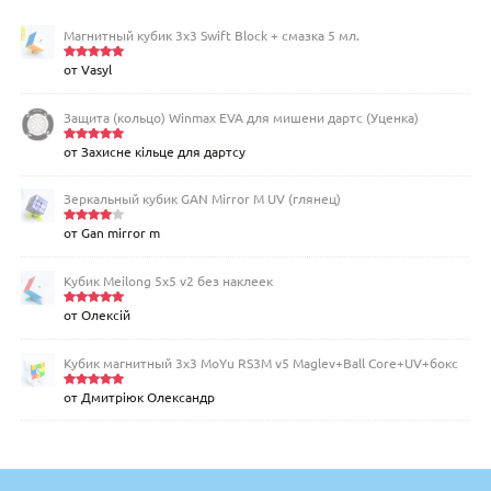
Магнитный кубик 3х3 Swift Block + смазка 5 мл.
от Vasyl
Оценка
5
из 5
Защита (кольцо) Winmax EVA для мишени дартс (Уценка)
от Захисне кільце для дартсу
Оценка
5
из 5
Зеркальный кубик GAN Mirror M UV (глянец)
от Gan mirror m
Оценка
4
из 5
Кубик Meilong 5x5 v2 без наклеек
от Олексій
Оценка
5
из 5
Кубик магнитный 3х3 MoYu RS3M v5 Maglev+Ball Core+UV+бокс
от Дмитріюк Олександр
Оценка
5
из 5