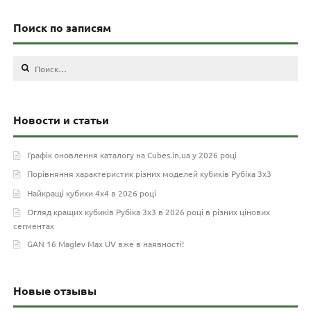
Поиск по записям
Найти:
Новости и статьи
Графік оновлення каталогу на Cubes.in.ua у 2026 році
Порівняння характеристик різних моделей кубиків Рубіка 3х3
Найкращі кубики 4х4 в 2026 році
Огляд кращих кубиків Рубіка 3х3 в 2026 році в різних цінових
сегментах
GAN 16 Maglev Max UV вже в наявності!
Новые отзывы