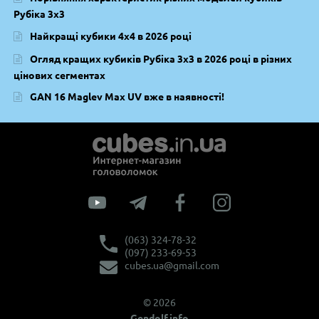
Рубіка 3х3
Найкращі кубики 4х4 в 2026 році
Огляд кращих кубиків Рубіка 3х3 в 2026 році в різних
цінових сегментах
GAN 16 Maglev Max UV вже в наявності!
(063) 324-78-32
(097) 233-69-53
cubes.ua@gmail.com
© 2026
Gendolf.info