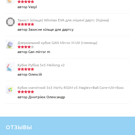
автор Vasyl
Оцінено
в
5
з 5
Захист (кільце) Winmax EVA для мішені дартс (Уцінка)
автор Захисне кільце для дартсу
Оцінено
в
5
з 5
Дзеркальний кубик GAN Mirror M UV (глянець)
автор Gan mirror m
Оцінен
о в
4
з
5
Кубик Рубіка 5x5 Meilong v2
автор Олексій
Оцінено
в
5
з 5
Кубик магнітний 3х3 MoYu RS3M v5 Maglev+Ball Core+UV+бокс
автор Дмитріюк Олександр
Оцінено
в
5
з 5
ОТЗЫВЫ