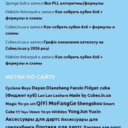
Sponge bob
к записи
Все PLL алгоритмы/формулы
Maksim Antonyuk
к записи
Как собрать кубик 6х6 +
формулы и схемы
Cubes.in.ua
к записи
Как собрать кубик 6х6 + формулы и
схемы
Cubes.in.ua
к записи
Графік оновлення каталогу на
Cubes.in.ua у 2026 році
Maksim Antonyuk
к записи
Как собрать кубик 6х6 +
формулы и схемы
МЕТКИ ПО САЙТУ
Dayan
Diansheng
Fidget cube
Fanxin
Cyclone Boys
(Фиджет куб)
Made by Cubes.in.ua
Lan Lan
Leshare
QiYi MoFangGe
Shengshou
Magic Yo-yo
Smart
mf8
YongJun
Yuxin
Cube
Vosun Yo-yo
WitEden
T.T Toys
Аксессуары для дартс
Аксессуары для
спидкубинга
Дротики для дартс
Дротики для дартс