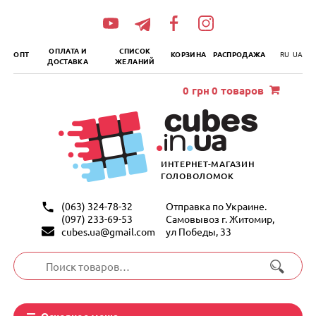
„итать
далее
ОПЛАТА И
СПИСОК
ОПТ
КОРЗИНА
РАСПРОДАЖА
RU
UA
ДОСТАВКА
ЖЕЛАНИЙ
0
грн
0 товаров
ИНТЕРНЕТ-МАГАЗИН
ГОЛОВОЛОМОК
(063) 324-78-32
Отправка по Украине.
(097) 233-69-53
Самовывоз г. Житомир,
cubes.ua@gmail.com
ул Победы, 33
Искать:
Основное меню