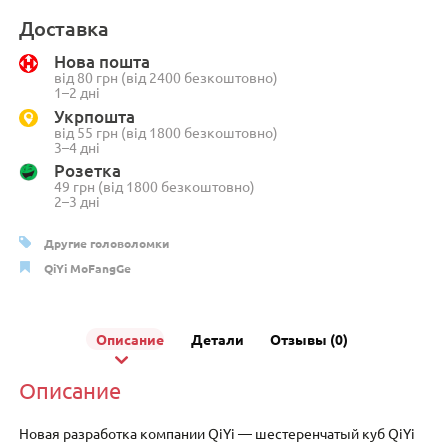
Головоломка
QiYi
Доставка
Gear
Нова пошта
Cylinder
від 80 грн (від 2400 безкоштовно)
без
1–2 дні
наклеек
Укрпошта
від 55 грн (від 1800 безкоштовно)
3–4 дні
Розетка
49 грн (від 1800 безкоштовно)
2–3 дні
Другие головоломки
QiYi MoFangGe
Описание
Детали
Отзывы (0)
Описание
Новая разработка компании QiYi — шестеренчатый куб QiYi