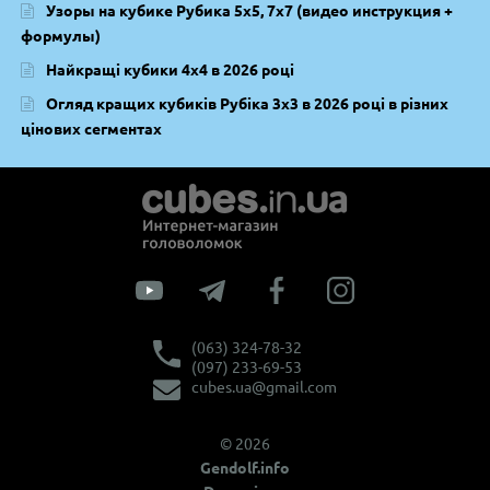
Узоры на кубике Рубика 5х5, 7х7 (видео инструкция +
формулы)
Найкращі кубики 4х4 в 2026 році
Огляд кращих кубиків Рубіка 3х3 в 2026 році в різних
цінових сегментах
(063) 324-78-32
(097) 233-69-53
cubes.ua@gmail.com
© 2026
Gendolf.info