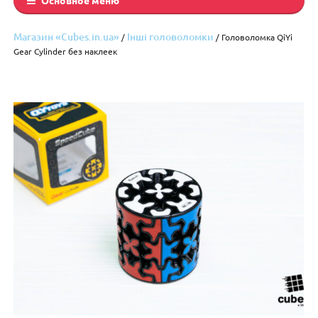
Магазин «Cubes.in.ua»
Інші головоломки
/
/ Головоломка QiYi
Gear Cylinder без наклеек