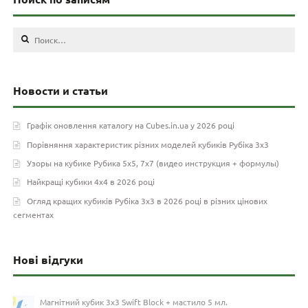
Найти:
Новости и статьи
Графік оновлення каталогу на Cubes.in.ua у 2026 році
Порівняння характеристик різних моделей кубиків Рубіка 3х3
Узоры на кубике Рубика 5х5, 7х7 (видео инструкция + формулы)
Найкращі кубики 4х4 в 2026 році
Огляд кращих кубиків Рубіка 3х3 в 2026 році в різних цінових
сегментах
Нові відгуки
Магнітний кубик 3х3 Swift Block + мастило 5 мл.