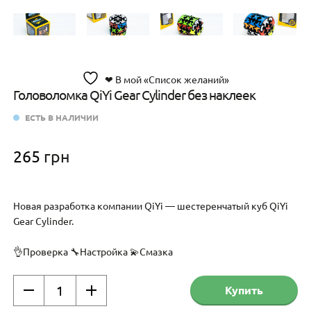
❤ В мой «Список желаний»
Головоломка QiYi Gear Cylinder без наклеек
ЕСТЬ В НАЛИЧИИ
265
грн
Новая разработка компании QiYi — шестеренчатый куб QiYi
Gear Cylinder.
👌Проверка 🔧Настройка 💫Смазка
Количество
Купить
товара