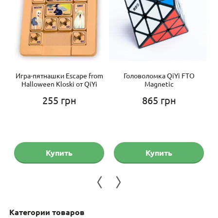
is
Игра-пятнашки Escape from
Головоломка QiYi FTO
Г
Halloween Kloski от QiYi
Magnetic
255
грн
865
грн
Купить
Купить
Категории товаров