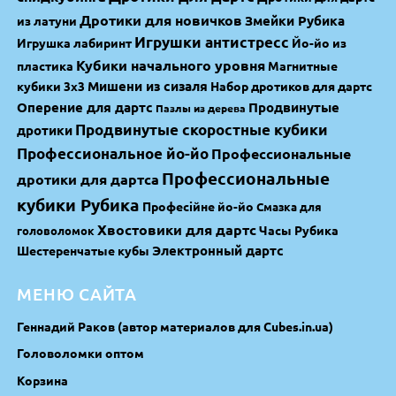
Дротики для новичков
Змейки Рубика
из латуни
Игрушки антистресс
Игрушка лабиринт
Йо-йо из
Кубики начального уровня
пластика
Магнитные
Мишени из сизаля
кубики 3х3
Набор дротиков для дартс
Оперение для дартс
Продвинутые
Пазлы из дерева
Продвинутые скоростные кубики
дротики
Профессиональное йо-йо
Профессиональные
Профессиональные
дротики для дартса
кубики Рубика
Професійне йо-йо
Смазка для
Хвостовики для дартс
Часы Рубика
головоломок
Электронный дартс
Шестеренчатые кубы
МЕНЮ САЙТА
Геннадий Раков (автор материалов для Cubes.in.ua)
Головоломки оптом
Корзина