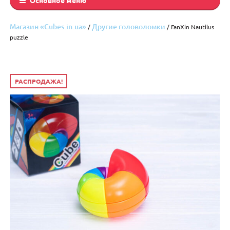
Магазин «Cubes.in.ua»
Другие головоломки
/
/ FanXin Nautilus
puzzle
РАСПРОДАЖА!