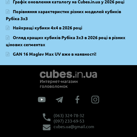
Графік оновлення каталогу на Cubes.in.ua у 2026 році
Порівняння характеристик різних моделей кубиків
Рубіка 3х3
Найкращі кубики 4х4 в 2026 році
Огляд кращих кубиків Рубіка 3х3 в 2026 році в різних
цінових сегментах
GAN 16 Maglev Max UV вже в наявності!
(063) 324-78-32
(097) 233-69-53
cubes.ua@gmail.com