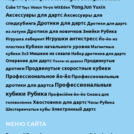
YongJun
Yuxin
Cube
Vosun Yo-yo
WitEden
T.T Toys
Аксессуары для дартс
Аксессуары для
спидкубинга
Дротики для дартс
Дротики для дартс
Дротики для новичков
Змейки Рубика
из латуни
Игрушки антистресс
Игрушка лабиринт
Йо-йо из
Кубики начального уровня
пластика
Магнитные
Мишени из сизаля
кубики 3х3
Набор дротиков для дартс
Оперение для дартс
Продвинутые
Пазлы из дерева
Продвинутые скоростные кубики
дротики
Профессиональное йо-йо
Профессиональные
Профессиональные
дротики для дартса
кубики Рубика
Професійне йо-йо
Смазка для
Хвостовики для дартс
Часы Рубика
головоломок
Электронный дартс
Шестеренчатые кубы
МЕНЮ САЙТА