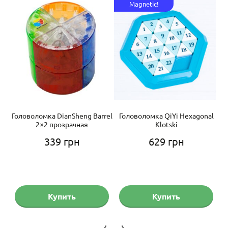
Magnetic!
Головоломка DianSheng Barrel
Головоломка QiYi Hexagonal
2×2 прозрачная
Klotski
339
грн
629
грн
Купить
Купить