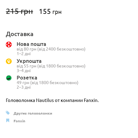
Первоначальная
Текущая
215
грн
155
грн
цена
цена:
составляла
155 грн.
215 грн.
Доставка
Нова пошта
від 80 грн (від 2400 безкоштовно)
1–2 дні
Укрпошта
від 55 грн (від 1800 безкоштовно)
3–4 дні
Розетка
49 грн (від 1800 безкоштовно)
2–3 дні
Головоломка Nautilus от компании Fanxin.
Другие головоломки
Fanxin