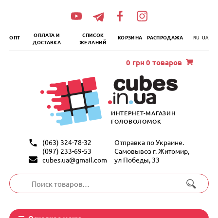
„итать
далее
ОПЛАТА И
СПИСОК
ОПТ
КОРЗИНА
РАСПРОДАЖА
RU
UA
ДОСТАВКА
ЖЕЛАНИЙ
0
грн
0 товаров
ИНТЕРНЕТ-МАГАЗИН
ГОЛОВОЛОМОК
(063) 324-78-32
Отправка по Украине.
(097) 233-69-53
Самовывоз г. Житомир,
cubes.ua@gmail.com
ул Победы, 33
Искать:
Основное меню