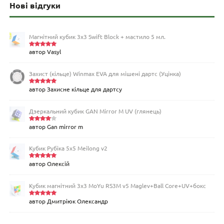
Нові відгуки
Магнітний кубик 3х3 Swift Block + мастило 5 мл.
автор Vasyl
Оцінено
в
5
з 5
Захист (кільце) Winmax EVA для мішені дартс (Уцінка)
автор Захисне кільце для дартсу
Оцінено
в
5
з 5
Дзеркальний кубик GAN Mirror M UV (глянець)
автор Gan mirror m
Оцінен
о в
4
з
5
Кубик Рубіка 5x5 Meilong v2
автор Олексій
Оцінено
в
5
з 5
Кубик магнітний 3х3 MoYu RS3M v5 Maglev+Ball Core+UV+бокс
автор Дмитріюк Олександр
Оцінено
в
5
з 5