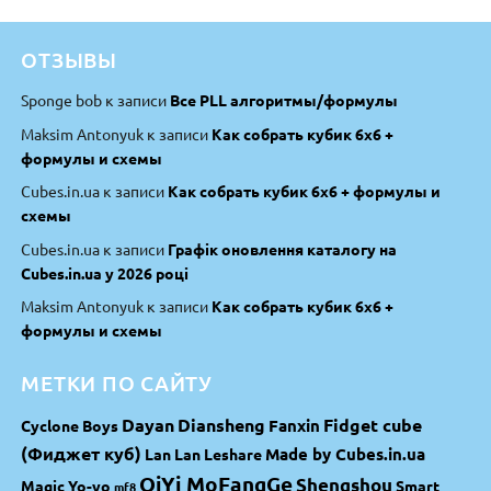
ОТЗЫВЫ
Sponge bob
к записи
Все PLL алгоритмы/формулы
Maksim Antonyuk
к записи
Как собрать кубик 6х6 +
формулы и схемы
Cubes.in.ua
к записи
Как собрать кубик 6х6 + формулы и
схемы
Cubes.in.ua
к записи
Графік оновлення каталогу на
Cubes.in.ua у 2026 році
Maksim Antonyuk
к записи
Как собрать кубик 6х6 +
формулы и схемы
МЕТКИ ПО САЙТУ
Dayan
Diansheng
Fidget cube
Fanxin
Cyclone Boys
(Фиджет куб)
Made by Cubes.in.ua
Lan Lan
Leshare
QiYi MoFangGe
Shengshou
Magic Yo-yo
Smart
mf8