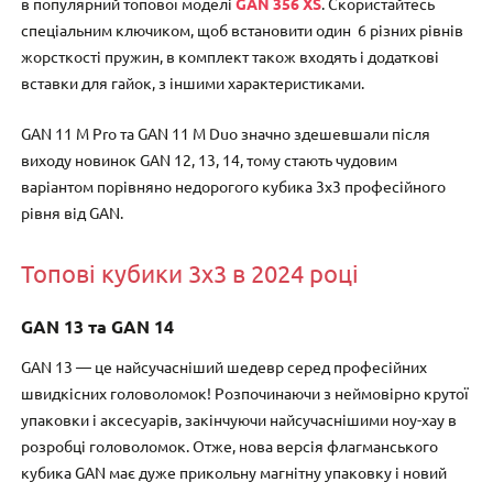
в популярний топової моделі
GAN 356 XS
. Скористайтесь
спеціальним ключиком, щоб встановити один 6 різних рівнів
жорсткості пружин, в комплект також входять і додаткові
вставки для гайок, з іншими характеристиками.
GAN 11 M Pro та GAN 11 M Duo значно здешевшали після
виходу новинок GAN 12, 13, 14, тому стають чудовим
варіантом порівняно недорогого кубика 3х3 професійного
рівня від GAN.
Топові кубики 3х3 в 2024 році
GAN 13 та GAN 14
GAN 13 — це найсучасніший шедевр серед професійних
швидкісних головоломок! Розпочинаючи з неймовірно крутої
упаковки і аксесуарів, закінчуючи найсучаснішими ноу-хау в
розробці головоломок. Отже, нова версія флагманського
кубика GAN має дуже прикольну магнітну упаковку і новий