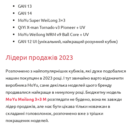
GAN 13
GAN 14
MoYu Super WeiLong 3×3
QiYi X-man Tornado v3 Pioneer + UV
MoYu Weilong WRM v9 Ball Core + UV
GAN 12 UI (унікальний, найкращий розумний кубик)
Лідери продажів 2023
Розпочнемо з найпопулярніших кубиків, які дуже подобалися
нашим покупцям в 2023 році. І тут звичайно варто відзначити
виробника MoYu, саме декілька моделей цього бренду
продавалися найкраще в минулому році. Бюджетну модель
MoYu Meilong 3×3 M
розглядати не будемо, вона як завжди
лідер продажів, але має бути цікава тільки новачкам в
складанні головоломок, розпочнемо вже з трішки
покращених моделей.