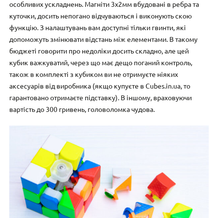
особливих ускладнень. Магніти 3х2мм вбудовані в ребра та
куточки, досить непогано відчуваються і виконують скою
функцію. З налаштувань вам доступні тільки гвинти, які
допоможуть змінювати відстань між елементами. В такому
бюджеті говорити про недоліки досить складно, але цей
кубик важкуватий, через що має дещо поганий контроль,
також в комплекті з кубиком ви не отримуєте ніяких
аксесуарів від виробника (якщо купуєте в Cubes.in.ua, то
гарантовано отримаєте підставку). В іншому, враховуючи
вартість до 300 гривень, головоломка чудова.