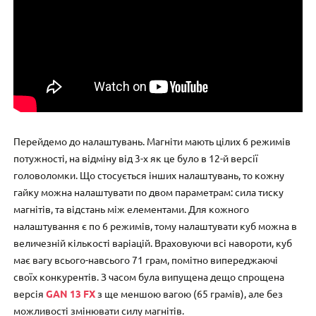
Перейдемо до налаштувань. Магніти мають цілих 6 режимів
потужності, на відміну від 3-х як це було в 12-й версії
головоломки. Що стосується інших налаштувань, то кожну
гайку можна налаштувати по двом параметрам: сила тиску
магнітів, та відстань між елементами. Для кожного
налаштування є по 6 режимів, тому налаштувати куб можна в
величезній кількості варіацій. Враховуючи всі навороти, куб
має вагу всього-навсього 71 грам, помітно випереджаючі
своїх конкурентів. З часом була випущена дещо спрощена
версія
GAN 13 FX
з ще меншою вагою (65 грамів), але без
можливості змінювати силу магнітів.