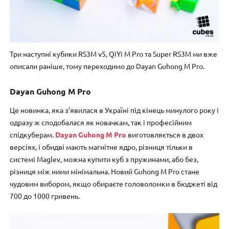
Три наступні кубики RS3M v5, QiYi M Pro та Super RS3M ми вже
описали раніше, тому переходимо до Dayan Guhong M Pro.
Dayan Guhong M Pro
Це новинка, яка з’явилася в Україні під кінець минулого року і
одразу ж сподобалася як новачкам, так і професійним
спідкуберам.
Dayan Guhong M Pro
виготовляється в двох
версіях, і обидві мають магнітне ядро, різниця тільки в
системі Maglev, можна купити куб з пружинами, або без,
різниця між ними мінімальна. Новий Guhong M Pro стане
чудовим вибором, якщо обираєте головоломки в бюджеті від
700 до 1000 гривень.