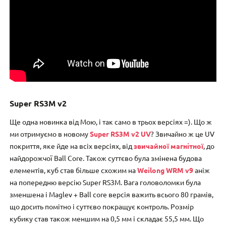
Super RS3M v2
Ще одна новинка від Мою, і так само в трьох версіях =). Що ж
ми отримуємо в новому
Super RS3M v2 UV
? Звичайно ж це UV
покриття, яке йде на всіх версіях, від
звичайної магнітної
, до
найдорожчої Ball Core. Також суттєво була змінена будова
елементів, куб став більше схожим на
Weilong WRM v9
аніж
на попередню версію Super RS3M. Вага головоломки була
зменшена і Maglev + Ball core версія важить всього 80 грамів,
що досить помітно і суттєво покращує контроль. Розмір
кубику став також меншим на 0,5 мм і складає 55,5 мм. Що