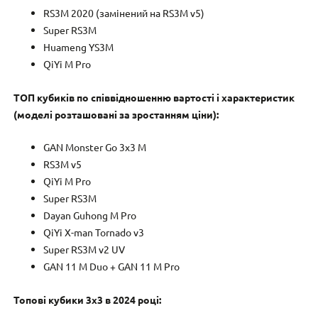
RS3M 2020 (замінений на RS3M v5)
Super RS3M
Huameng YS3M
QiYi M Pro
ТОП кубиків по співвідношенню вартості і характеристик
(моделі розташовані за зростанням ціни):
GAN Monster Go 3х3 M
RS3M v5
QiYi M Pro
Super RS3M
Dayan Guhong M Pro
QiYi X-man Tornado v3
Super RS3M v2 UV
GAN 11 M Duo + GAN 11 M Pro
Топові кубики 3х3 в 2024 році: