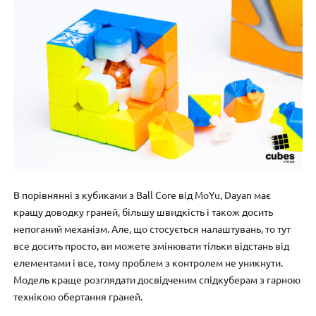
В порівнянні з кубиками з Ball Core від MoYu, Dayan має
кращу доводку граней, більшу швидкість і також досить
непоганий механізм. Але, що стосується налаштувань, то тут
все досить просто, ви можете змінювати тільки відстань від
елементами і все, тому проблем з контролем не уникнути.
Модель краще розглядати досвідченим спідкуберам з гарною
технікою обертання граней.