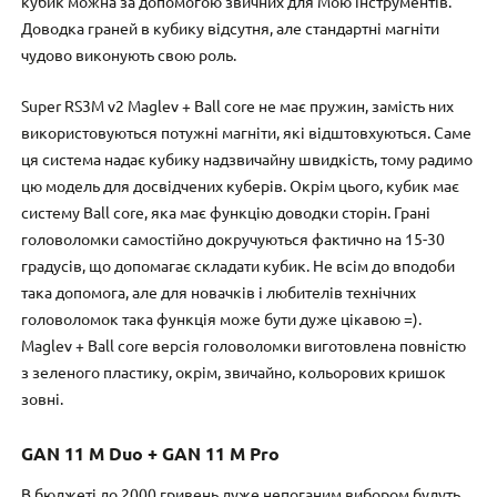
кубик можна за допомогою звичних для Мою інструментів.
Доводка граней в кубику відсутня, але стандартні магніти
чудово виконують свою роль.
Super RS3M v2 Maglev + Ball core не має пружин, замість них
використовуються потужні магніти, які відштовхуються. Саме
ця система надає кубику надзвичайну швидкість, тому радимо
цю модель для досвідчених куберів. Окрім цього, кубик має
систему Ball core, яка має функцію доводки сторін. Грані
головоломки самостійно докручуються фактично на 15-30
градусів, що допомагає складати кубик. Не всім до вподоби
така допомога, але для новачків і любителів технічних
головоломок така функція може бути дуже цікавою =).
Maglev + Ball core версія головоломки виготовлена повністю
з зеленого пластику, окрім, звичайно, кольорових кришок
зовні.
GAN 11 M Duo + GAN 11 M Pro
В бюджеті до 2000 гривень дуже непоганим вибором будуть