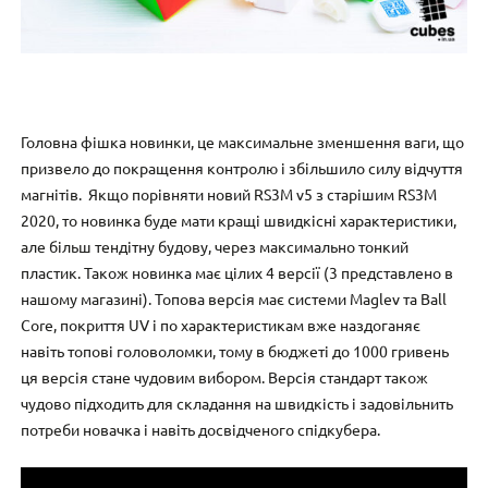
Головна фішка новинки, це максимальне зменшення ваги, що
призвело до покращення контролю і збільшило силу відчуття
магнітів. Якщо порівняти новий RS3M v5 з старішим RS3M
2020, то новинка буде мати кращі швидкісні характеристики,
але більш тендітну будову, через максимально тонкий
пластик. Також новинка має цілих 4 версії (3 представлено в
нашому магазині). Топова версія має системи Maglev та Ball
Core, покриття UV і по характеристикам вже наздоганяє
навіть топові головоломки, тому в бюджеті до 1000 гривень
ця версія стане чудовим вибором. Версія стандарт також
чудово підходить для складання на швидкість і задовільнить
потреби новачка і навіть досвідченого спідкубера.