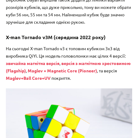
розмірів кубиків, що дуже прикольно, тому ви можете обрати
куби 56 мм, 55 мм та 54 мм. Найменший кубик буде значно
зручніше для складання однією рукою.
X-man Tornado v3M (середина 2022 року)
На сьогодні X-man Tornado v3 є топовим кубиком 3х3 від
виробника QiYi. Ця модель головоломки має цілих 4 версії:
звичайна магнітна версія
,
версія з магнітною хрестовиною
(Flagship)
,
Maglev + Magnetic Core (Pioneer)
, та версія
Maglev+Ball Core+UV
покриття.