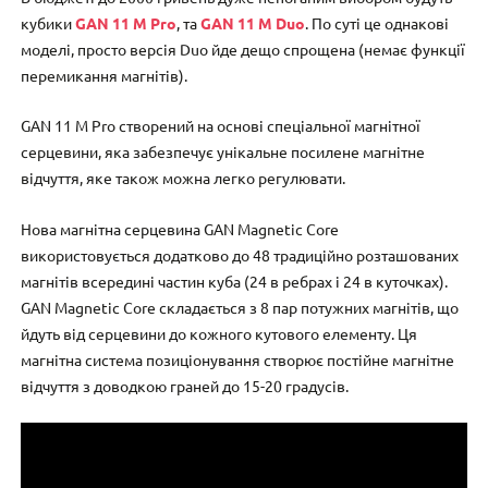
кубики
GAN 11 M Pro
, та
GAN 11 M Duo
. По суті це однакові
моделі, просто версія Duo йде дещо спрощена (немає функції
перемикання магнітів).
GAN 11 M Pro створений на основі спеціальної магнітної
серцевини, яка забезпечує унікальне посилене магнітне
відчуття, яке також можна легко регулювати.
Нова магнітна серцевина GAN Magnetic Core
використовується додатково до 48 традиційно розташованих
магнітів всередині частин куба (24 в ребрах і 24 в куточках).
GAN Magnetic Core складається з 8 пар потужних магнітів, що
йдуть від серцевини до кожного кутового елементу. Ця
магнітна система позиціонування створює постійне магнітне
відчуття з доводкою граней до 15-20 градусів.