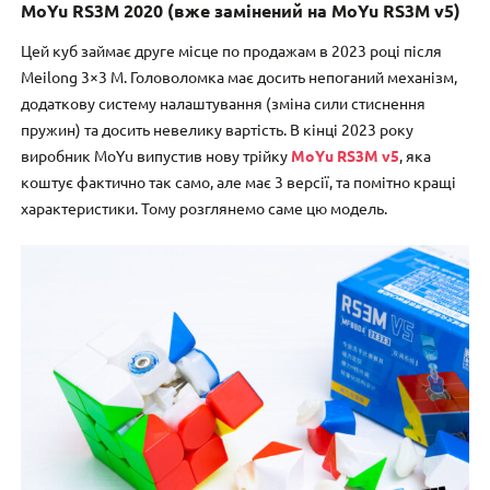
MoYu RS3M 2020 (вже замінений на MoYu RS3M v5)
Цей куб займає друге місце по продажам в 2023 році після
Meilong 3×3 M. Головоломка має досить непоганий механізм,
додаткову систему налаштування (зміна сили стиснення
пружин) та досить невелику вартість. В кінці 2023 року
виробник MoYu випустив нову трійку
MoYu RS3M v5
, яка
коштує фактично так само, але має 3 версії, та помітно кращі
характеристики. Тому розглянемо саме цю модель.