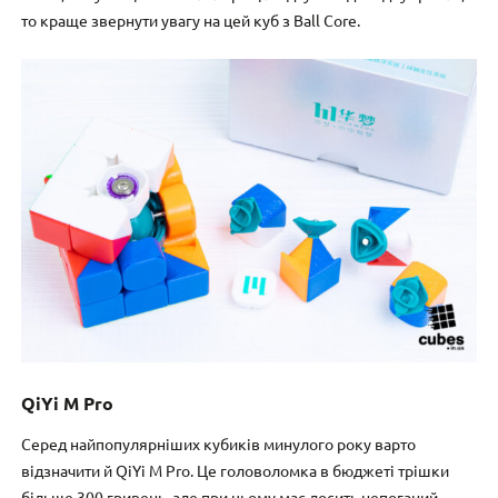
то краще звернути увагу на цей куб з Ball Core.
QiYi M Pro
Серед найпопулярніших кубиків минулого року варто
відзначити й QiYi M Pro. Це головоломка в бюджеті трішки
більше 300 гривень, але при цьому має досить непоганий