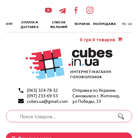
„итать
далее
ОПЛАТА И
СПИСОК
ОПТ
КОРЗИНА
РАСПРОДАЖА
RU
UA
ДОСТАВКА
ЖЕЛАНИЙ
0
грн
0 товаров
ИНТЕРНЕТ-МАГАЗИН
ГОЛОВОЛОМОК
(063) 324-78-32
Отправка по Украине.
(097) 233-69-53
Самовывоз г. Житомир,
cubes.ua@gmail.com
ул Победы, 33
Искать:
Основное меню