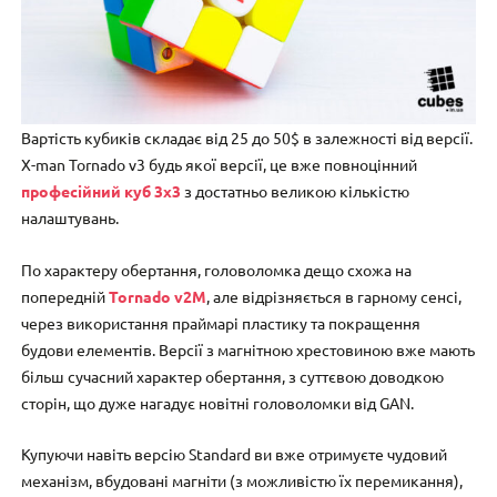
Вартість кубиків складає від 25 до 50$ в залежності від версії.
X-man Tornado v3 будь якої версії, це вже повноцінний
професійний куб 3х3
з достатньо великою кількістю
налаштувань.
По характеру обертання, головоломка дещо схожа на
попередній
Tornado v2M
, але відрізняється в гарному сенсі,
через використання праймарі пластику та покращення
будови елементів. Версії з магнітною хрестовиною вже мають
більш сучасний характер обертання, з суттєвою доводкою
сторін, що дуже нагадує новітні головоломки від GAN.
Купуючи навіть версію Standard ви вже отримуєте чудовий
механізм, вбудовані магніти (з можливістю їх перемикання),