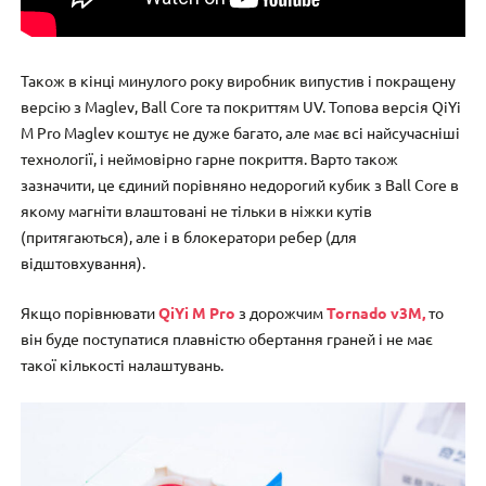
Також в кінці минулого року виробник випустив і покращену
версію з Maglev, Ball Core та покриттям UV. Топова версія QiYi
M Pro Maglev коштує не дуже багато, але має всі найсучасніші
технології, і неймовірно гарне покриття. Варто також
зазначити, це єдиний порівняно недорогий кубик з Ball Core в
якому магніти влаштовані не тільки в ніжки кутів
(притягаються), але і в блокератори ребер (для
відштовхування).
Якщо порівнювати
QiYi M Pro
з дорожчим
Tornado v3M,
то
він буде поступатися плавністю обертання граней і не має
такої кількості налаштувань.