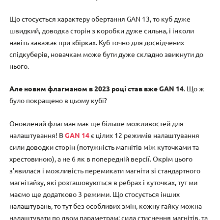
Що стосується характеру обертання GAN 13, то куб дуже
швидкий, доводка сторін з коробки дуже сильна, і інколи
навіть заважає при збірках. Куб точно для досвідчених
спідкуберів, новачкам може бути дуже складно звикнути до
нього.
Але новим флагманом в 2023 році став вже GAN 14
. Що ж
було покращено в цьому кубі?
Оновлений флагман має ще більше можливостей для
налаштування! В
GAN 14
є цілих 12 режимів налаштування
сили доводки сторін (потужність магнітів між куточками та
хрестовиною), а не 6 як в попередній версії. Окрім цього
з’явилася і можливість перемикати магніти зі стандартного
магнітайзу, які розташовуються в ребрах і куточках, тут ми
маємо ще додатково 3 режими. Що стосується інших
налаштувань, то тут без особливих змін, кожну гайку можна
налаштувати по двом параметрам: сила стиснення магнітів, та