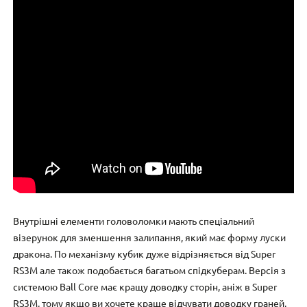
Внутрішні елементи головоломки мають спеціальний
візерунок для зменшення залипання, який має форму луски
дракона. По механізму кубик дуже відрізняється від Super
RS3M але також подобається багатьом спідкуберам. Версія з
системою Ball Core має кращу доводку сторін, аніж в Super
RS3M, тому якщо ви хочете краще відчувати доводку граней,