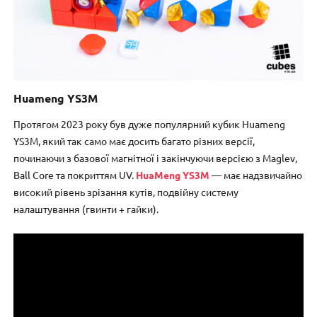
Huameng YS3M
Протягом 2023 року був дуже популярний кубик Huameng
YS3M, який так само має досить багато різних версії,
починаючи з базової магнітної і закінчуючи версією з Maglev,
Ball Core та покриттям UV.
HuaMeng YS3M
— має надзвичайно
високий рівень зрізання кутів, подвійну систему
налаштування (гвинти + гайки).