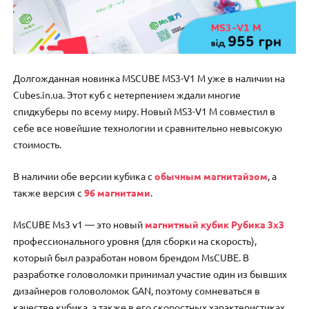
Долгожданная новинка MSCUBE MS3-V1 M уже в наличии на
Cubes.in.ua. Этот куб с нетерпением ждали многие
спидкуберы по всему миру. Новый MS3-V1 M совместил в
себе все новейшие технологии и сравнительно невысокую
стоимость.
В наличии обе версии кубика с
обычным магнитайзом
, а
также версия с
96 магнитами
.
MsCUBE Ms3 v1 — это новый
магнитный кубик Рубика 3х3
профессионального уровня (для сборки на скорость),
который был разработан новом брендом MsCUBE. В
разработке головоломки принимал участие один из бывших
дизайнеров головоломок GAN, поэтому сомневаться в
качестве кубика, а также в его скоростных характеристиках