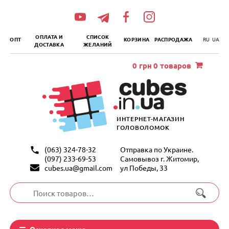
„итать
далее
ОПЛАТА И
СПИСОК
ОПТ
КОРЗИНА
РАСПРОДАЖА
RU
UA
ДОСТАВКА
ЖЕЛАНИЙ
0
грн
0 товаров
ИНТЕРНЕТ-МАГАЗИН
ГОЛОВОЛОМОК
(063) 324-78-32
Отправка по Украине.
(097) 233-69-53
Самовывоз г. Житомир,
cubes.ua@gmail.com
ул Победы, 33
Искать:
Основное меню