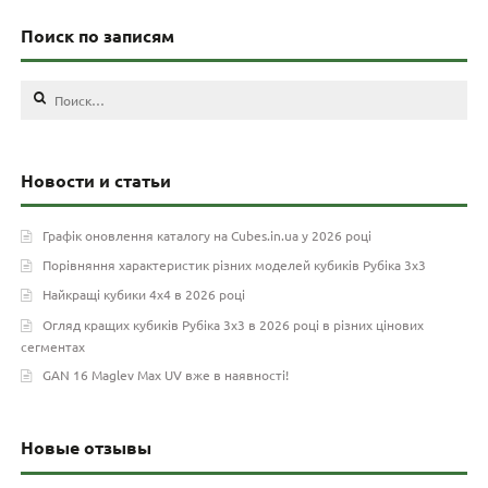
Поиск по записям
Найти:
Новости и статьи
Графік оновлення каталогу на Cubes.in.ua у 2026 році
Порівняння характеристик різних моделей кубиків Рубіка 3х3
Найкращі кубики 4х4 в 2026 році
Огляд кращих кубиків Рубіка 3х3 в 2026 році в різних цінових
сегментах
GAN 16 Maglev Max UV вже в наявності!
Новые отзывы