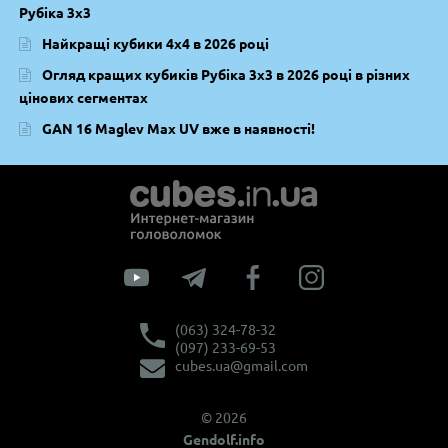
Рубіка 3х3
Найкращі кубики 4х4 в 2026 році
Огляд кращих кубиків Рубіка 3х3 в 2026 році в різних
цінових сегментах
GAN 16 Maglev Max UV вже в наявності!
(063) 324-78-32
(097) 233-69-53
cubes.ua@gmail.com
© 2026
Gendolf.info