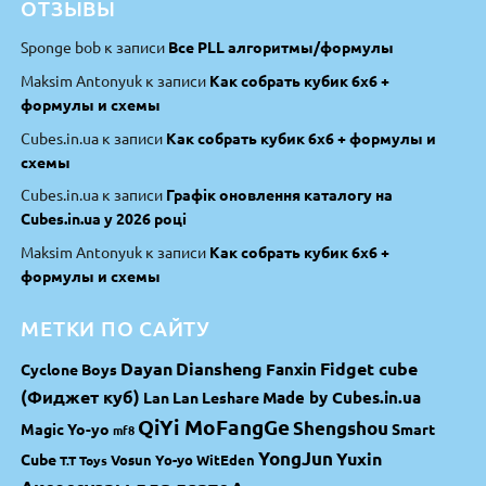
ОТЗЫВЫ
Sponge bob
к записи
Все PLL алгоритмы/формулы
Maksim Antonyuk
к записи
Как собрать кубик 6х6 +
формулы и схемы
Cubes.in.ua
к записи
Как собрать кубик 6х6 + формулы и
схемы
Cubes.in.ua
к записи
Графік оновлення каталогу на
Cubes.in.ua у 2026 році
Maksim Antonyuk
к записи
Как собрать кубик 6х6 +
формулы и схемы
МЕТКИ ПО САЙТУ
Dayan
Diansheng
Fidget cube
Fanxin
Cyclone Boys
(Фиджет куб)
Made by Cubes.in.ua
Lan Lan
Leshare
QiYi MoFangGe
Shengshou
Magic Yo-yo
Smart
mf8
YongJun
Yuxin
Cube
Vosun Yo-yo
WitEden
T.T Toys