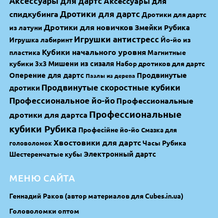
Аксессуары для дартс
Аксессуары для
спидкубинга
Дротики для дартс
Дротики для дартс
Дротики для новичков
Змейки Рубика
из латуни
Игрушки антистресс
Игрушка лабиринт
Йо-йо из
Кубики начального уровня
пластика
Магнитные
Мишени из сизаля
кубики 3х3
Набор дротиков для дартс
Оперение для дартс
Продвинутые
Пазлы из дерева
Продвинутые скоростные кубики
дротики
Профессиональное йо-йо
Профессиональные
Профессиональные
дротики для дартса
кубики Рубика
Професійне йо-йо
Смазка для
Хвостовики для дартс
Часы Рубика
головоломок
Электронный дартс
Шестеренчатые кубы
МЕНЮ САЙТА
Геннадий Раков (автор материалов для Cubes.in.ua)
Головоломки оптом