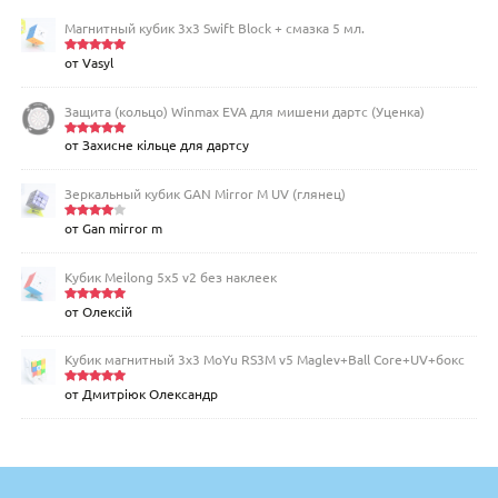
Магнитный кубик 3х3 Swift Block + смазка 5 мл.
от Vasyl
Оценка
5
из 5
Защита (кольцо) Winmax EVA для мишени дартс (Уценка)
от Захисне кільце для дартсу
Оценка
5
из 5
Зеркальный кубик GAN Mirror M UV (глянец)
от Gan mirror m
Оценка
4
из 5
Кубик Meilong 5x5 v2 без наклеек
от Олексій
Оценка
5
из 5
Кубик магнитный 3х3 MoYu RS3M v5 Maglev+Ball Core+UV+бокс
от Дмитріюк Олександр
Оценка
5
из 5