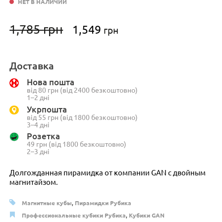
НЕТ В НАЛИЧИИ
Первоначальная
Текущая
1,785
грн
1,549
грн
цена
цена:
составляла
1,549 грн.
1,785 грн.
Доставка
Нова пошта
від 80 грн (від 2400 безкоштовно)
1–2 дні
Укрпошта
від 55 грн (від 1800 безкоштовно)
3–4 дні
Розетка
49 грн (від 1800 безкоштовно)
2–3 дні
Долгожданная пирамидка от компании GAN с двойным
магнитайзом.
Магнитные кубы
,
Пирамидки Рубика
Профессиональные кубики Рубика
,
Кубики GAN