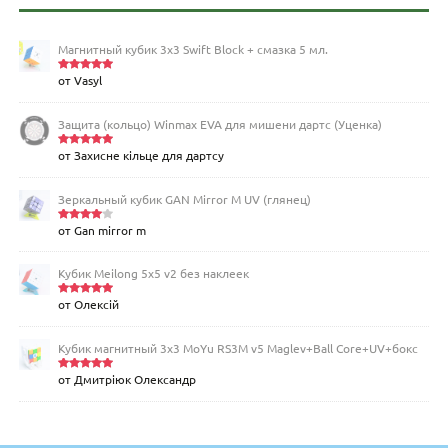
Магнитный кубик 3х3 Swift Block + смазка 5 мл.
от Vasyl
Оценка
5
из 5
Защита (кольцо) Winmax EVA для мишени дартс (Уценка)
от Захисне кільце для дартсу
Оценка
5
из 5
Зеркальный кубик GAN Mirror M UV (глянец)
от Gan mirror m
Оценка
4
из 5
Кубик Meilong 5x5 v2 без наклеек
от Олексій
Оценка
5
из 5
Кубик магнитный 3х3 MoYu RS3M v5 Maglev+Ball Core+UV+бокс
от Дмитріюк Олександр
Оценка
5
из 5