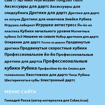
Vosun Yo-yo
WitEden
T.T Toys
Аксессуары для дартс
Аксессуары для
спидкубинга
Дротики для дартс
Дротики для дартс
Дротики для новичков
Змейки Рубика
из латуни
Игрушки антистресс
Игрушка лабиринт
Йо-йо из
Кубики начального уровня
пластика
Магнитные
Мишени из сизаля
кубики 3х3
Набор дротиков для дартс
Оперение для дартс
Продвинутые
Пазлы из дерева
Продвинутые скоростные кубики
дротики
Профессиональное йо-йо
Профессиональные
Профессиональные
дротики для дартса
кубики Рубика
Професійне йо-йо
Смазка для
Хвостовики для дартс
Часы Рубика
головоломок
Электронный дартс
Шестеренчатые кубы
МЕНЮ САЙТА
Геннадий Раков (автор материалов для Cubes.in.ua)