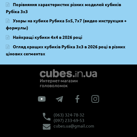
Порівняння характеристик різних моделей кубиків
Рубіка 3х3
Узоры на кубике Рубика 5х5, 7х7 (видео инструкция +
формулы)
Найкращі кубики 4х4 в 2026 році
Огляд кращих кубиків Рубіка 3х3 в 2026 році в різних
цінових сегментах
(063) 324-78-32
(097) 233-69-53
cubes.ua@gmail.com