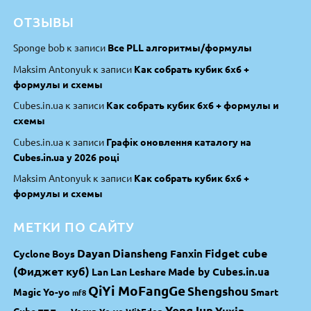
ОТЗЫВЫ
Sponge bob
к записи
Все PLL алгоритмы/формулы
Maksim Antonyuk
к записи
Как собрать кубик 6х6 +
формулы и схемы
Cubes.in.ua
к записи
Как собрать кубик 6х6 + формулы и
схемы
Cubes.in.ua
к записи
Графік оновлення каталогу на
Cubes.in.ua у 2026 році
Maksim Antonyuk
к записи
Как собрать кубик 6х6 +
формулы и схемы
МЕТКИ ПО САЙТУ
Dayan
Diansheng
Fidget cube
Fanxin
Cyclone Boys
(Фиджет куб)
Made by Cubes.in.ua
Lan Lan
Leshare
QiYi MoFangGe
Shengshou
Magic Yo-yo
Smart
mf8
YongJun
Yuxin
Cube