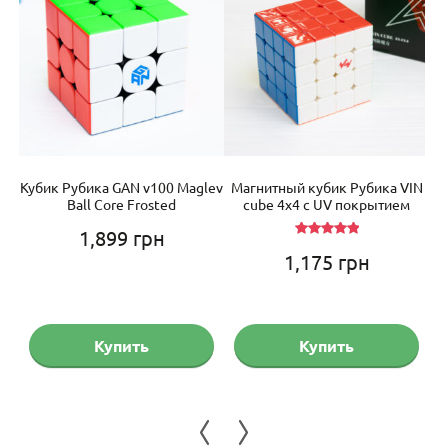
3)
Кубик Рубика GAN v100 Maglev
Магнитный кубик Рубика VIN
Ball Core Frosted
cube 4х4 с UV покрытием
1,899
грн
Оценка
1,175
грн
5.00
из 5
Купить
Купить