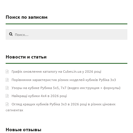
Поиск по записям
Найти:
Новости и статьи
Графік оновлення каталогу на Cubes.in.ua у 2026 році
Порівняння характеристик різних моделей кубиків Рубіка 3х3
Узоры на кубике Рубика 5х5, 7х7 (видео инструкция + формулы)
Найкращі кубики 4х4 в 2026 році
Огляд кращих кубиків Рубіка 3х3 в 2026 році в різних цінових
сегментах
Новые отзывы