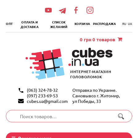
„итать
далее
ОПЛАТА И
СПИСОК
ОПТ
КОРЗИНА
РАСПРОДАЖА
RU
UA
ДОСТАВКА
ЖЕЛАНИЙ
0
грн
0 товаров
ИНТЕРНЕТ-МАГАЗИН
ГОЛОВОЛОМОК
(063) 324-78-32
Отправка по Украине.
(097) 233-69-53
Самовывоз г. Житомир,
cubes.ua@gmail.com
ул Победы, 33
Искать:
Основное меню