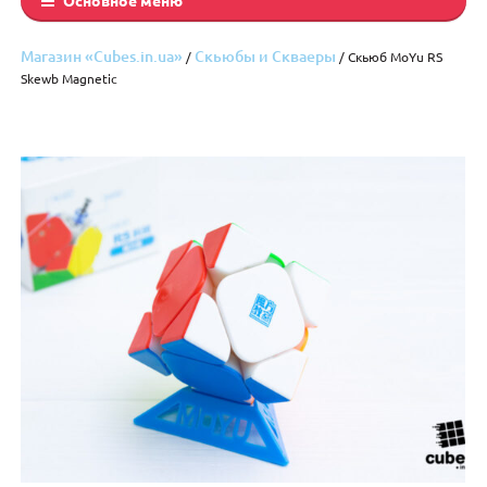
Магазин «Cubes.in.ua»
Скьюбы и Скваеры
/
/ Скьюб MoYu RS
Skewb Magnetic