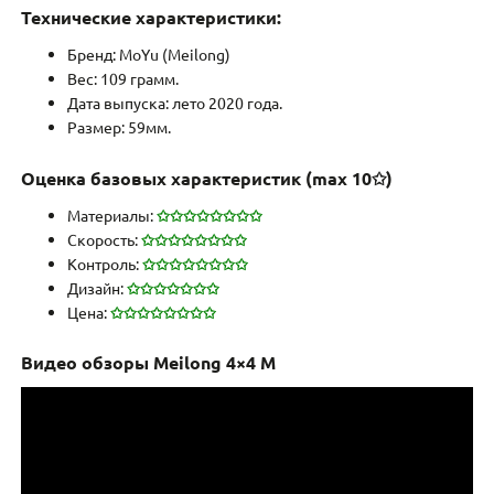
Технические характеристики:
Бренд: MoYu (Meilong)
Вес: 109 грамм.
Дата выпуска: лето 2020 года.
Размер: 59мм.
Оценка базовых характеристик (max 10
✩
)
Материалы:
✩✩✩✩✩✩✩✩
Скорость:
✩✩✩✩✩✩✩✩
Контроль:
✩
✩
✩
✩
✩✩✩✩
Дизайн:
✩✩✩✩✩✩✩
Цена:
✩✩✩✩✩✩
✩✩
Видео обзоры Meilong 4×4 M