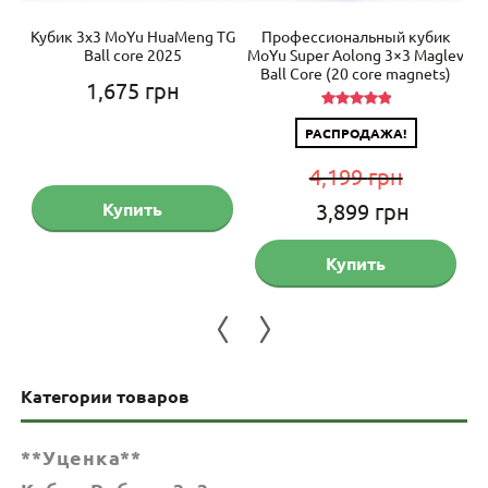
ock
Кубик 3х3 MoYu HuaMeng TG
Профессиональный кубик
З
Ball core 2025
MoYu Super Aolong 3×3 Maglev
Ball Core (20 core magnets)
1,675
грн
Оценка
РАСПРОДАЖА!
5.00
из 5
ая
кущая
4,199
грн
на:
Первоначальная
Текущ
Купить
3,899
грн
599 грн.
цена
цена:
Купить
составляла
3,899 
4,199 грн.
Категории товаров
**Уценка**