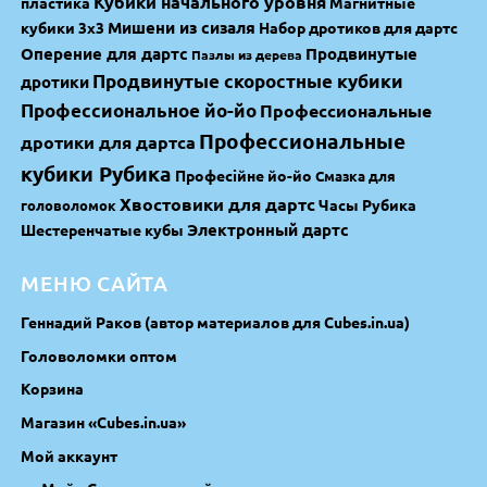
Кубики начального уровня
пластика
Магнитные
Мишени из сизаля
кубики 3х3
Набор дротиков для дартс
Оперение для дартс
Продвинутые
Пазлы из дерева
Продвинутые скоростные кубики
дротики
Профессиональное йо-йо
Профессиональные
Профессиональные
дротики для дартса
кубики Рубика
Професійне йо-йо
Смазка для
Хвостовики для дартс
Часы Рубика
головоломок
Электронный дартс
Шестеренчатые кубы
МЕНЮ САЙТА
Геннадий Раков (автор материалов для Cubes.in.ua)
Головоломки оптом
Корзина
Магазин «Cubes.in.ua»
Мой аккаунт