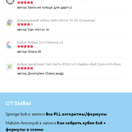
автор Захисне кільце для дартсу
Оцінено
в
5
з 5
Дзеркальний кубик GAN Mirror M UV (глянець)
автор Gan mirror m
Оцінен
о в
4
з
5
Кубик Рубіка 5x5 Meilong v2
автор Олексій
Оцінено
в
5
з 5
Кубик магнітний 3х3 MoYu RS3M v5 Maglev+Ball Core+UV+бокс
автор Дмитріюк Олександр
Оцінено
в
5
з 5
ОТЗЫВЫ
Sponge bob
к записи
Все PLL алгоритмы/формулы
Maksim Antonyuk
к записи
Как собрать кубик 6х6 +
формулы и схемы