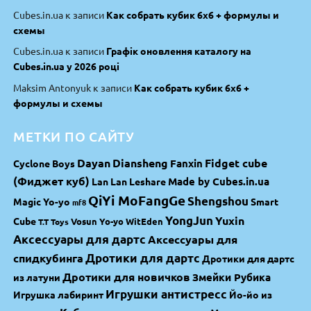
Cubes.in.ua
к записи
Как собрать кубик 6х6 + формулы и
схемы
Cubes.in.ua
к записи
Графік оновлення каталогу на
Cubes.in.ua у 2026 році
Maksim Antonyuk
к записи
Как собрать кубик 6х6 +
формулы и схемы
МЕТКИ ПО САЙТУ
Dayan
Diansheng
Fidget cube
Fanxin
Cyclone Boys
(Фиджет куб)
Made by Cubes.in.ua
Lan Lan
Leshare
QiYi MoFangGe
Shengshou
Magic Yo-yo
Smart
mf8
YongJun
Yuxin
Cube
Vosun Yo-yo
WitEden
T.T Toys
Аксессуары для дартс
Аксессуары для
спидкубинга
Дротики для дартс
Дротики для дартс
Дротики для новичков
Змейки Рубика
из латуни
Игрушки антистресс
Игрушка лабиринт
Йо-йо из