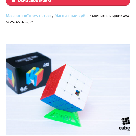
Магазин «Cubes.in.ua»
Магнитные кубы
/
/ Магнитный кубик 4х4
MoYu Meilong M