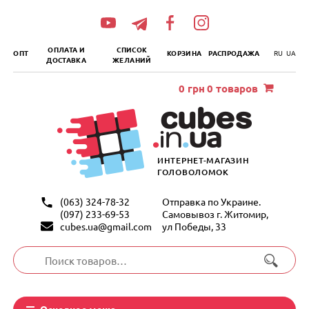
„итать
далее
ОПЛАТА И
СПИСОК
ОПТ
КОРЗИНА
РАСПРОДАЖА
RU
UA
ДОСТАВКА
ЖЕЛАНИЙ
0
грн
0 товаров
ИНТЕРНЕТ-МАГАЗИН
ГОЛОВОЛОМОК
(063) 324-78-32
Отправка по Украине.
(097) 233-69-53
Самовывоз г. Житомир,
cubes.ua@gmail.com
ул Победы, 33
Искать:
Основное меню