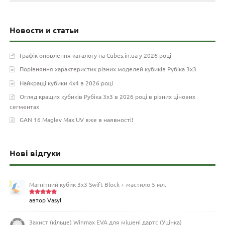
Новости и статьи
Графік оновлення каталогу на Cubes.in.ua у 2026 році
Порівняння характеристик різних моделей кубиків Рубіка 3х3
Найкращі кубики 4х4 в 2026 році
Огляд кращих кубиків Рубіка 3х3 в 2026 році в різних цінових
сегментах
GAN 16 Maglev Max UV вже в наявності!
Нові відгуки
Магнітний кубик 3х3 Swift Block + мастило 5 мл.
автор Vasyl
Оцінено
в
5
з 5
Захист (кільце) Winmax EVA для мішені дартс (Уцінка)