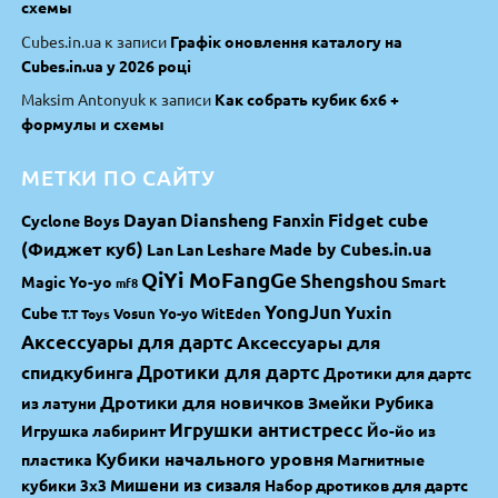
схемы
Cubes.in.ua
к записи
Графік оновлення каталогу на
Cubes.in.ua у 2026 році
Maksim Antonyuk
к записи
Как собрать кубик 6х6 +
формулы и схемы
МЕТКИ ПО САЙТУ
Dayan
Diansheng
Fidget cube
Fanxin
Cyclone Boys
(Фиджет куб)
Made by Cubes.in.ua
Lan Lan
Leshare
QiYi MoFangGe
Shengshou
Magic Yo-yo
Smart
mf8
YongJun
Yuxin
Cube
Vosun Yo-yo
WitEden
T.T Toys
Аксессуары для дартс
Аксессуары для
спидкубинга
Дротики для дартс
Дротики для дартс
Дротики для новичков
Змейки Рубика
из латуни
Игрушки антистресс
Игрушка лабиринт
Йо-йо из
Кубики начального уровня
пластика
Магнитные
Мишени из сизаля
кубики 3х3
Набор дротиков для дартс