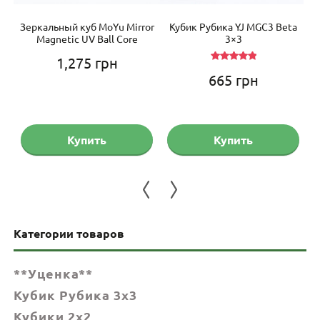
ki
Зеркальный куб MoYu Mirror
Кубик Рубика YJ MGC3 Beta
Ку
Magnetic UV Ball Core
3×3
1,275
грн
Оценка
665
грн
5.00
из 5
Купить
Купить
Категории товаров
**Уценка**
Кубик Рубика 3x3
Кубики 2x2