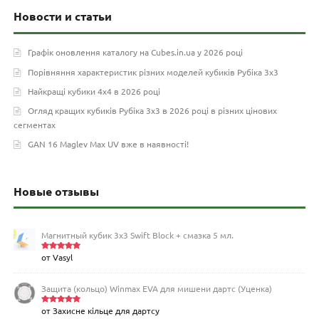
Новости и статьи
Графік оновлення каталогу на Cubes.in.ua у 2026 році
Порівняння характеристик різних моделей кубиків Рубіка 3х3
Найкращі кубики 4х4 в 2026 році
Огляд кращих кубиків Рубіка 3х3 в 2026 році в різних цінових
сегментах
GAN 16 Maglev Max UV вже в наявності!
Новые отзывы
Магнитный кубик 3х3 Swift Block + смазка 5 мл.
от Vasyl
Оценка
5
из 5
Защита (кольцо) Winmax EVA для мишени дартс (Уценка)
от Захисне кільце для дартсу
Оценка
5