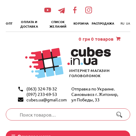
„итать
далее
ОПЛАТА И
СПИСОК
ОПТ
КОРЗИНА
РАСПРОДАЖА
RU
UA
ДОСТАВКА
ЖЕЛАНИЙ
0
грн
0 товаров
ИНТЕРНЕТ-МАГАЗИН
ГОЛОВОЛОМОК
(063) 324-78-32
Отправка по Украине.
(097) 233-69-53
Самовывоз г. Житомир,
cubes.ua@gmail.com
ул Победы, 33
Искать:
Основное меню