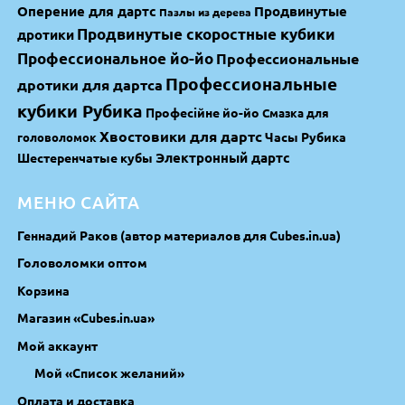
Оперение для дартс
Продвинутые
Пазлы из дерева
Продвинутые скоростные кубики
дротики
Профессиональное йо-йо
Профессиональные
Профессиональные
дротики для дартса
кубики Рубика
Професійне йо-йо
Смазка для
Хвостовики для дартс
Часы Рубика
головоломок
Электронный дартс
Шестеренчатые кубы
МЕНЮ САЙТА
Геннадий Раков (автор материалов для Cubes.in.ua)
Головоломки оптом
Корзина
Магазин «Cubes.in.ua»
Мой аккаунт
Мой «Список желаний»
Оплата и доставка