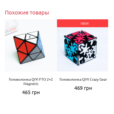
Похожие товары
NEW!
Головоломка QiYi FTO 2×2
Головоломка QiYi Crazy Gear
Го
c
Magnetic
469
грн
465
грн