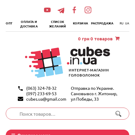
„итать
далее
ОПЛАТА И
СПИСОК
ОПТ
КОРЗИНА
РАСПРОДАЖА
RU
UA
ДОСТАВКА
ЖЕЛАНИЙ
0
грн
0 товаров
ИНТЕРНЕТ-МАГАЗИН
ГОЛОВОЛОМОК
(063) 324-78-32
Отправка по Украине.
(097) 233-69-53
Самовывоз г. Житомир,
cubes.ua@gmail.com
ул Победы, 33
Искать:
Основное меню