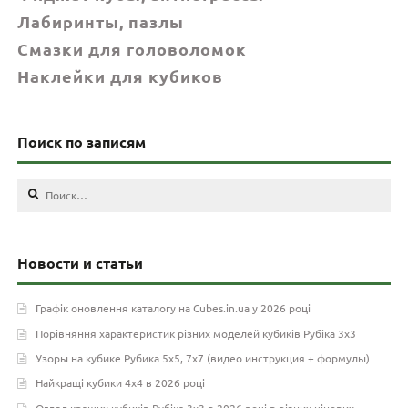
Лабиринты, пазлы
Смазки для головоломок
Наклейки для кубиков
Поиск по записям
Найти:
Новости и статьи
Графік оновлення каталогу на Cubes.in.ua у 2026 році
Порівняння характеристик різних моделей кубиків Рубіка 3х3
Узоры на кубике Рубика 5х5, 7х7 (видео инструкция + формулы)
Найкращі кубики 4х4 в 2026 році
Огляд кращих кубиків Рубіка 3х3 в 2026 році в різних цінових