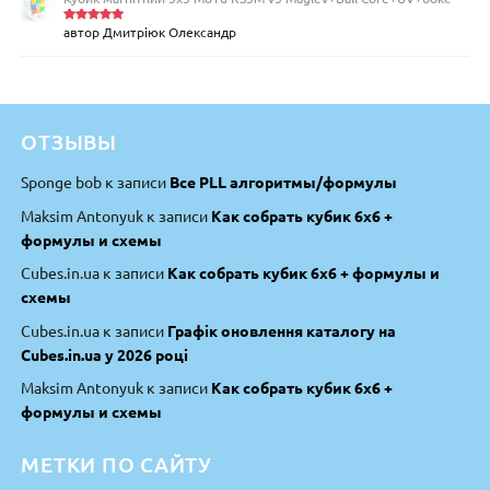
автор Дмитріюк Олександр
Оцінено
в
5
з 5
ОТЗЫВЫ
Sponge bob
к записи
Все PLL алгоритмы/формулы
Maksim Antonyuk
к записи
Как собрать кубик 6х6 +
формулы и схемы
Cubes.in.ua
к записи
Как собрать кубик 6х6 + формулы и
схемы
Cubes.in.ua
к записи
Графік оновлення каталогу на
Cubes.in.ua у 2026 році
Maksim Antonyuk
к записи
Как собрать кубик 6х6 +
формулы и схемы
МЕТКИ ПО САЙТУ