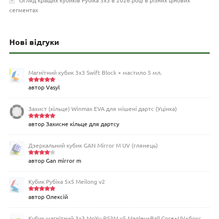
сегментах
Нові відгуки
Магнітний кубик 3х3 Swift Block + мастило 5 мл.
автор Vasyl
Оцінено
в
5
з 5
Захист (кільце) Winmax EVA для мішені дартс (Уцінка)
автор Захисне кільце для дартсу
Оцінено
в
5
з 5
Дзеркальний кубик GAN Mirror M UV (глянець)
автор Gan mirror m
Оцінен
о в
4
з
5
Кубик Рубіка 5x5 Meilong v2
автор Олексій
Оцінено
в
5
з 5
Кубик магнітний 3х3 MoYu RS3M v5 Maglev+Ball Core+UV+бокс