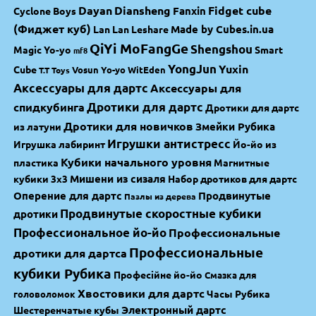
Dayan
Diansheng
Fidget cube
Fanxin
Cyclone Boys
(Фиджет куб)
Made by Cubes.in.ua
Lan Lan
Leshare
QiYi MoFangGe
Shengshou
Magic Yo-yo
Smart
mf8
YongJun
Yuxin
Cube
Vosun Yo-yo
WitEden
T.T Toys
Аксессуары для дартс
Аксессуары для
спидкубинга
Дротики для дартс
Дротики для дартс
Дротики для новичков
Змейки Рубика
из латуни
Игрушки антистресс
Игрушка лабиринт
Йо-йо из
Кубики начального уровня
пластика
Магнитные
Мишени из сизаля
кубики 3х3
Набор дротиков для дартс
Оперение для дартс
Продвинутые
Пазлы из дерева
Продвинутые скоростные кубики
дротики
Профессиональное йо-йо
Профессиональные
Профессиональные
дротики для дартса
кубики Рубика
Професійне йо-йо
Смазка для
Хвостовики для дартс
Часы Рубика
головоломок
Электронный дартс
Шестеренчатые кубы