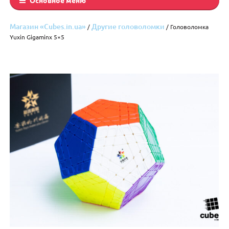
Магазин «Cubes.in.ua»
Другие головоломки
/
/ Головоломка
Yuxin Gigaminx 5×5