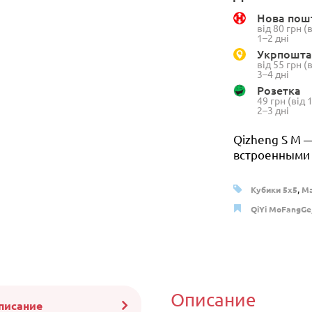
Нова пош
від 80 грн 
1–2 дні
Укрпошта
від 55 грн 
3–4 дні
Розетка
49 грн (від
2–3 дні
Qizheng S M 
встроенными м
,
Кубики 5x5
Ма
QiYi MoFangGe
Описание
писание