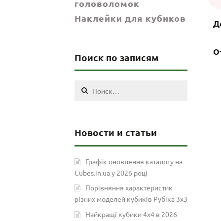
головоломок
Наклейки для кубиков
Д
О
Поиск по записям
Найти:
Новости и статьи
Графік оновлення каталогу на
Cubes.in.ua у 2026 році
Порівняння характеристик
різних моделей кубиків Рубіка 3х3
Найкращі кубики 4х4 в 2026