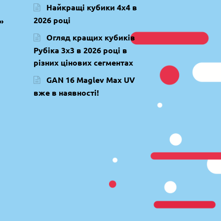
Найкращі кубики 4х4 в
2026 році
»
Огляд кращих кубиків
Рубіка 3х3 в 2026 році в
різних цінових сегментах
GAN 16 Maglev Max UV
вже в наявності!