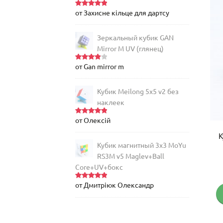
Ball Core!
от Захисне кільце для дартсу
Оценка
5
из 5
Зеркальный кубик GAN
Mirror M UV (глянец)
от Gan mirror m
Оценка
4
из 5
Кубик Meilong 5x5 v2 без
наклеек
от Олексій
Оценка
5
из 5
Профессиональный кубик 4х4
К
MoYu AoSu v7 Double Track + UV
Кубик магнитный 3х3 MoYu
RS3M v5 Maglev+Ball
Core+UV+бокс
Оценка
РАСПРОДАЖА!
5.00
из 5
от Дмитріюк Олександр
Оценка
5
Первоначальная
Теку
2,395
грн
2,185
грн
из 5
цена
цена:
Купить