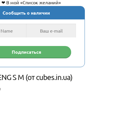
❤ В мой «Список желаний»
Сообщить о наличии
NG S M (от cubes.in.ua)
И