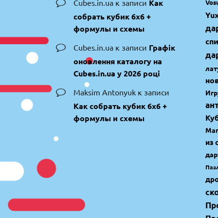
Cubes.in.ua
к записи
Как
Vos
Yux
собрать кубик 6х6 +
да
формулы и схемы
сп
Cubes.in.ua
к записи
Графік
да
оновлення каталогу на
лат
Cubes.in.ua у 2026 році
но
Maksim Antonyuk
к записи
Игр
ан
Как собрать кубик 6х6 +
Ку
формулы и схемы
Маг
из 
дар
Паз
др
ск
Пр
Пр