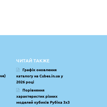
ЧИТАЙ ТАКЖЕ
Графік оновлення
ua)
каталогу на Cubes.in.ua у
2026 році
Порівняння
характеристик різних
моделей кубиків Рубіка 3х3