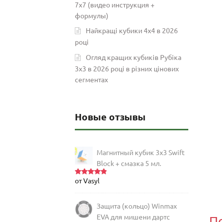
7х7 (видео инструкция +
формулы)
Найкращі кубики 4х4 в 2026
році
Огляд кращих кубиків Рубіка
3х3 в 2026 році в різних цінових
сегментах
Новые отзывы
Магнитный кубик 3х3 Swift
Block + смазка 5 мл.
от Vasyl
Оценка
5
из 5
Защита (кольцо) Winmax
EVA для мишени дартс
П