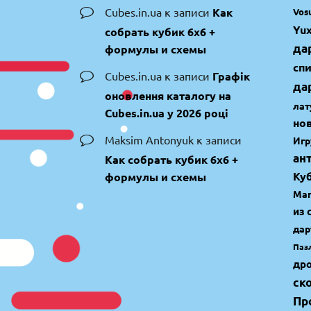
Cubes.in.ua
к записи
Как
Vos
Yux
собрать кубик 6х6 +
да
формулы и схемы
сп
Cubes.in.ua
к записи
Графік
да
оновлення каталогу на
лат
Cubes.in.ua у 2026 році
но
Maksim Antonyuk
к записи
Игр
ан
Как собрать кубик 6х6 +
Ку
формулы и схемы
Маг
из 
дар
Паз
др
ск
Пр