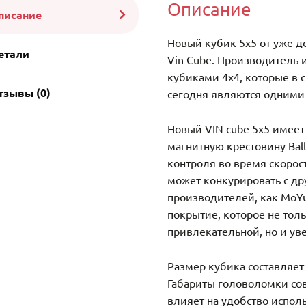
Описание
писание
Новый кубик 5х5 от уже д
етали
Vin Cube. Производитель 
кубиками 4х4, которые в 
тзывы (0)
сегодня являются одними
Новый VIN cube 5х5 имеет 
магнитную крестовину Ball
контроля во время скорос
может конкурировать с д
производителей, как MoY
покрытие, которое не тол
привлекательной, но и ув
Размер кубика составляет 
Габариты головоломки со
влияет на удобство испол