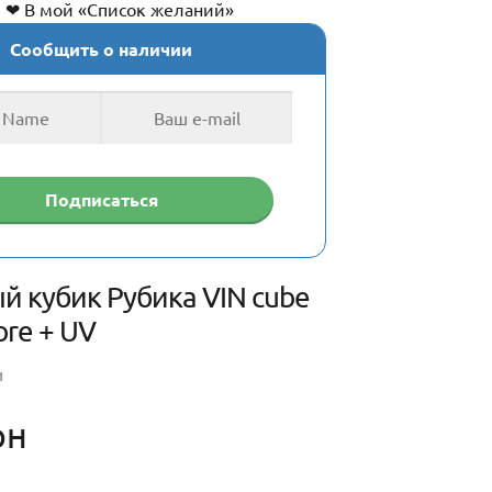
❤ В мой «Список желаний»
Сообщить о наличии
й кубик Рубика VIN cube
ore + UV
И
рн