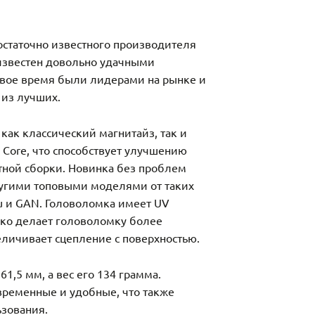
остаточно известного производителя
известен довольно удачными
свое время были лидерами на рынке и
 из лучших.
как классический магнитайз, так и
 Core, что способствует улучшению
тной сборки. Новинка без проблем
ругими топовыми моделями от таких
u и GAN. Головоломка имеет UV
ько делает головоломку более
еличивает сцепление с поверхностью.
61,5 мм, а вес его 134 грамма.
временные и удобные, что также
ьзования.