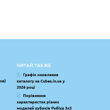
ЧИТАЙ ТАКЖЕ
Графік оновлення
ua)
каталогу на Cubes.in.ua у
2026 році
Порівняння
характеристик різних
моделей кубиків Рубіка 3х3