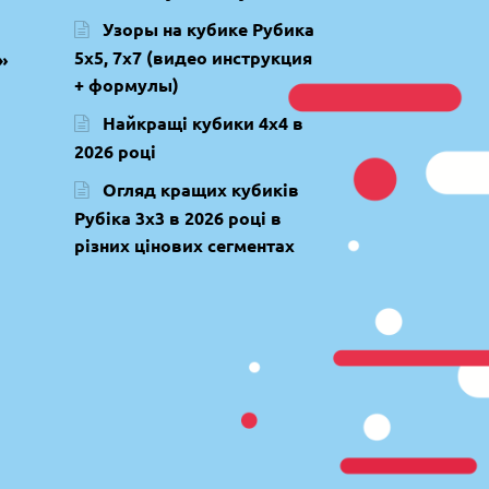
Узоры на кубике Рубика
5х5, 7х7 (видео инструкция
»
+ формулы)
Найкращі кубики 4х4 в
2026 році
Огляд кращих кубиків
Рубіка 3х3 в 2026 році в
різних цінових сегментах