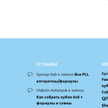
ОТЗЫВЫ
МЕ
Cyc
Sponge bob
к записи
Все PLL
Fan
алгоритмы/формулы
куб
Maksim Antonyuk
к записи
Cub
Как собрать кубик 6х6 +
Qi
формулы и схемы
Sh