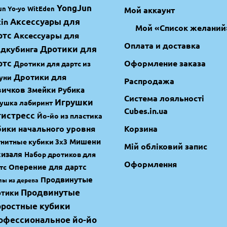
YongJun
un Yo-yo
WitEden
Мой аккаунт
in
Аксессуары для
Мой «Список желаний
ртс
Аксессуары для
Оплата и доставка
идкубинга
Дротики для
ртс
Оформление заказа
Дротики для дартс из
Дротики для
уни
Распродажа
вичков
Змейки Рубика
Система лояльності
Игрушки
ушка лабиринт
Cubes.in.ua
тистресс
Йо-йо из пластика
бики начального уровня
Корзина
Мишени
нитные кубики 3х3
Мій обліковий запис
сизаля
Набор дротиков для
Оформлення
Оперение для дартс
тс
Продвинутые
лы из дерева
Продвинутые
отики
оростные кубики
офессиональное йо-йо