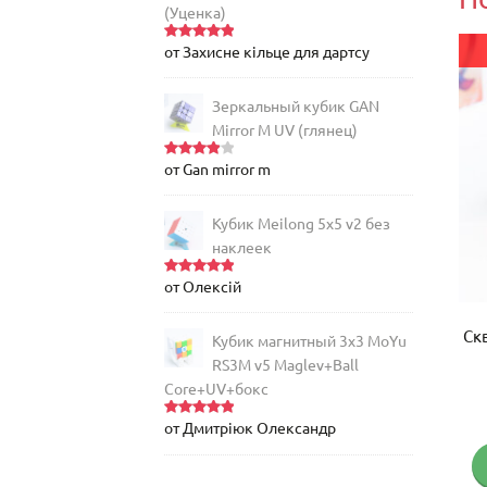
(Уценка)
от Захисне кільце для дартсу
Magnetic!
Оценка
5
из 5
Зеркальный кубик GAN
Mirror M UV (глянец)
от Gan mirror m
Оценка
4
из 5
Кубик Meilong 5x5 v2 без
наклеек
от Олексій
Оценка
5
из 5
Кубик Meilong 7×7 v2 Magnetic
Ск
Кубик магнитный 3х3 MoYu
(2023)
RS3M v5 Maglev+Ball
Core+UV+бокс
Оценка
875
грн
5.00
из 5
от Дмитріюк Олександр
Оценка
5
из 5
Купить