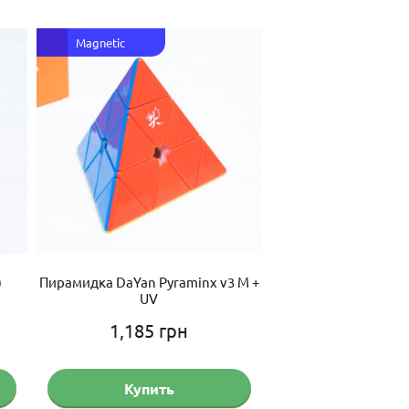
Magnetic
)
Пирамидка DaYan Pyraminx v3 M +
Головоломка QiYi
UV
Magnetic
1,185
грн
359
гр
Купить
Купить