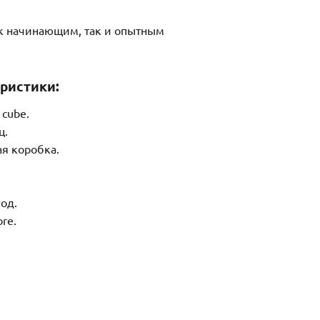
к начинающим, так и опытным
ристики:
 cube.
ц.
ая коробка.
год.
ore.