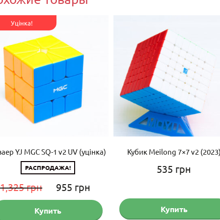
Уцінка!
ваер YJ MGC SQ-1 v2 UV (уцінка)
Кубик Meilong 7×7 v2 (2023
535
грн
РАСПРОДАЖА!
Первоначальная
Текущая
1,325
грн
955
грн
цена
цена:
Купить
Купить
составляла
955 грн.