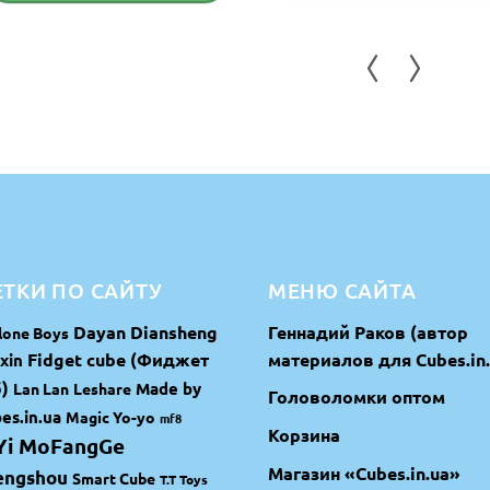
1,325 грн.
ТКИ ПО САЙТУ
МЕНЮ САЙТА
Dayan
Diansheng
Геннадий Раков (автор
lone Boys
Fidget cube (Фиджет
материалов для Cubes.in.
xin
)
Made by
Lan Lan
Leshare
Головоломки оптом
es.in.ua
Magic Yo-yo
mf8
Корзина
Yi MoFangGe
Магазин «Cubes.in.ua»
engshou
Smart Cube
T.T Toys