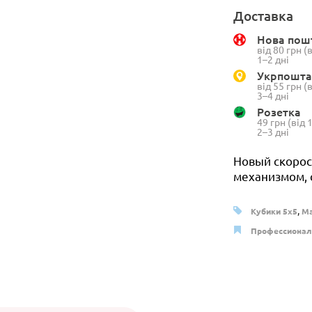
Доставка
Нова пош
від 80 грн 
1–2 дні
Укрпошта
від 55 грн 
3–4 дні
Розетка
49 грн (від
2–3 дні
Новый скорос
механизмом, 
,
Кубики 5x5
Ма
Профессионал