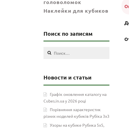
головоломок
О
Наклейки для кубиков
Д
Поиск по записям
О
Найти:
Новости и статьи
Графік оновлення каталогу на
Cubes.in.ua у 2026 році
Порівняння характеристик
різних моделей кубиків Рубіка 3х3
Узоры на кубике Рубика 5х5,