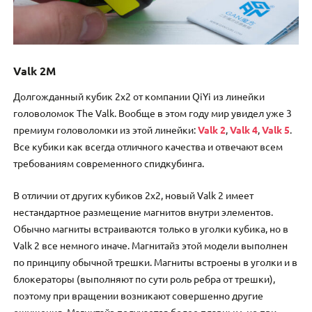
Valk 2M
Долгожданный кубик 2х2 от компании QiYi из линейки
головоломок The Valk. Вообще в этом году мир увидел уже 3
премиум головоломки из этой линейки:
Valk 2
,
Valk 4
,
Valk 5
.
Все кубики как всегда отличного качества и отвечают всем
требованиям современного спидкубинга.
В отличии от других кубиков 2х2, новый Valk 2 имеет
нестандартное размещение магнитов внутри элементов.
Обычно магниты встраиваются только в уголки кубика, но в
Valk 2 все немного иначе. Магнитайз этой модели выполнен
по принципу обычной трешки. Магниты встроены в уголки и в
блокераторы (выполняют по сути роль ребра от трешки),
поэтому при вращении возникают совершенно другие
ощущения. Магнитайз получается более плавным, но при