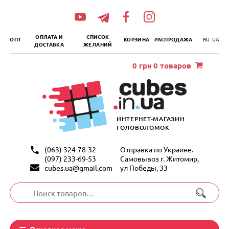
„итать
далее
ОПЛАТА И
СПИСОК
ОПТ
КОРЗИНА
РАСПРОДАЖА
RU
UA
ДОСТАВКА
ЖЕЛАНИЙ
0
грн
0 товаров
ИНТЕРНЕТ-МАГАЗИН
ГОЛОВОЛОМОК
(063) 324-78-32
Отправка по Украине.
(097) 233-69-53
Самовывоз г. Житомир,
cubes.ua@gmail.com
ул Победы, 33
Искать:
Основное меню