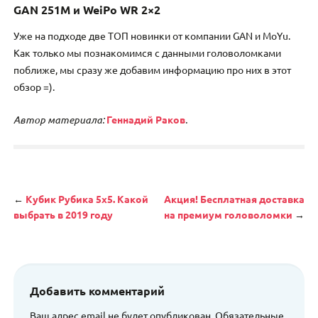
GAN 251M и WeiPo WR 2×2
Уже на подходе две ТОП новинки от компании GAN и MoYu.
Как только мы познакомимся с данными головоломками
поближе, мы сразу же добавим информацию про них в этот
обзор =).
Автор материала:
Геннадий Раков
.
Навигация
←
Кубик Рубика 5х5. Какой
Акция! Бесплатная доставка
выбрать в 2019 году
на премиум головоломки
→
Добавить комментарий
Ваш адрес email не будет опубликован.
Обязательные