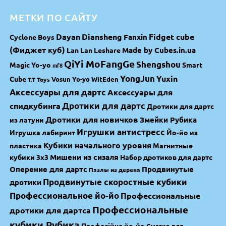
МЕТКИ ПО САЙТУ
Dayan
Diansheng
Fidget cube
Fanxin
Cyclone Boys
(Фиджет куб)
Made by Cubes.in.ua
Lan Lan
Leshare
QiYi MoFangGe
Shengshou
Magic Yo-yo
Smart
mf8
YongJun
Yuxin
Cube
Vosun Yo-yo
WitEden
T.T Toys
Аксессуары для дартс
Аксессуары для
спидкубинга
Дротики для дартс
Дротики для дартс
Дротики для новичков
Змейки Рубика
из латуни
Игрушки антистресс
Игрушка лабиринт
Йо-йо из
Кубики начального уровня
пластика
Магнитные
Мишени из сизаля
кубики 3х3
Набор дротиков для дартс
Оперение для дартс
Продвинутые
Пазлы из дерева
Продвинутые скоростные кубики
дротики
Профессиональное йо-йо
Профессиональные
Профессиональные
дротики для дартса
кубики Рубика
Професійне йо-йо
Смазка для