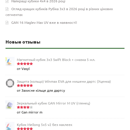
Найкращі кубики 4х4 в 2026 році
Огляд кращих кубиків Рубіка 3х3 в 2026 році в різних цінових
сегментах
GAN 16 Maglev Max UV вже в наявності!
Новые отзывы
Магнитный кубик 3х3 Swift Block + смазка 5 мл.
от Vasyl
Оценка
5
из 5
Защита (кольцо) Winmax EVA для мишени дартс (Уценка)
от Захисне кільце для дартсу
Оценка
5
из 5
Зеркальный кубик GAN Mirror M UV (глянец)
от Gan mirror m
Оценка
4
из 5
Кубик Meilong 5x5 v2 без наклеек