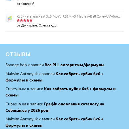
от Олексій
Оценка
5
из 5
Кубик магнитный 3х3 MoYu RS3M v5 Maglev+Ball Core+UV+бокс
от Дмитріюк Олександр
Оценка
5
из 5
ОТЗЫВЫ
Sponge bob
к записи
Все PLL алгоритмы/формулы
Maksim Antonyuk
к записи
Как собрать кубик 6х6 +
формулы и схемы
Cubes.in.ua
к записи
Как собрать кубик 6х6 + формулы и
схемы
Cubes.in.ua
к записи
Графік оновлення каталогу на
Cubes.in.ua у 2026 році
Maksim Antonyuk
к записи
Как собрать кубик 6х6 +
формулы и схемы