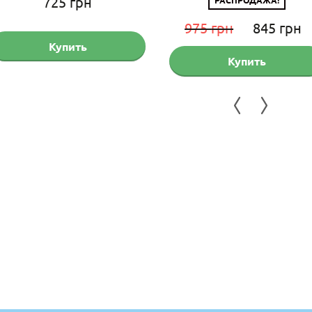
725
грн
Первонача
975
грн
845
грн
Купить
цена
Купить
составляла
975 грн.