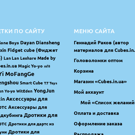
ТКИ ПО САЙТУ
МЕНЮ САЙТА
Dayan
Diansheng
Геннадий Раков (автор
lone Boys
Fidget cube (Фиджет
материалов для Cubes.in.
xin
)
Made by
Lan Lan
Leshare
Головоломки оптом
es.in.ua
Magic Yo-yo
mf8
Корзина
Yi MoFangGe
Магазин «Cubes.in.ua»
engshou
Smart Cube
T.T Toys
YongJun
un Yo-yo
WitEden
Мой аккаунт
in
Аксессуары для
Мой «Список желаний
ртс
Аксессуары для
Оплата и доставка
идкубинга
Дротики для
ртс
Оформление заказа
Дротики для дартс из
Дротики для
уни
Распродажа