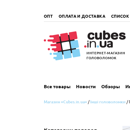
„итать
далее
ОПТ
ОПЛАТА И ДОСТАВКА
СПИСОК
ИНТЕРНЕТ-МАГАЗИН
ГОЛОВОЛОМОК
Все товары
Новости
Обзоры
И
Магазин «Cubes.in.ua»
/
Інші головоломки
/ 