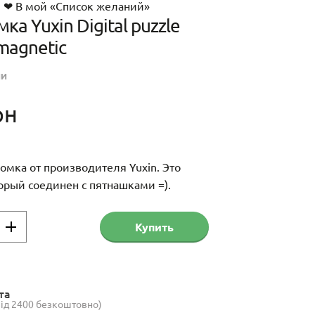
❤ В мой «Список желаний»
ка Yuxin Digital puzzle
magnetic
ИИ
рн
омка от производителя Yuxin. Это
торый соединен с пятнашками =).
Купить
ка
та
(від 2400 безкоштовно)