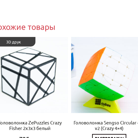
охожие товары
3D друк
Головоломка ZePuzzles Crazy
Головоломка Sengso Circular 
Fisher 2x3x3 белый
v2 (Crazy 4×4)
РАСПРОДАЖА!