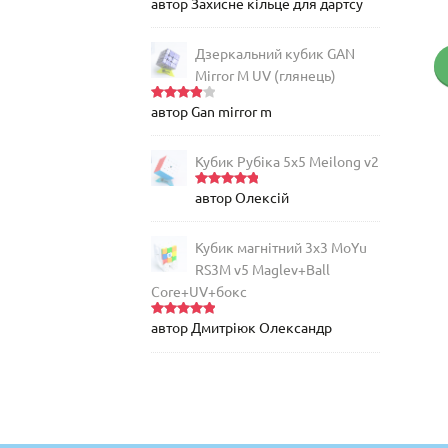
1,455
грн
автор Захисне кільце для дартсу
Оцінено
в
5
з 5
Дзеркальний кубик GAN
Купить
Mirror M UV (глянець)
автор Gan mirror m
Оцінен
о в
4
з
5
Кубик Рубіка 5x5 Meilong v2
автор Олексій
Оцінено
в
5
з 5
Кубик магнітний 3х3 MoYu
RS3M v5 Maglev+Ball
Core+UV+бокс
автор Дмитріюк Олександр
Оцінено
в
5
з 5