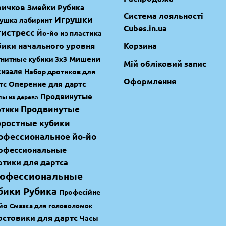
вичков
Змейки Рубика
Система лояльності
Игрушки
ушка лабиринт
Cubes.in.ua
тистресс
Йо-йо из пластика
бики начального уровня
Корзина
Мишени
нитные кубики 3х3
Мій обліковий запис
сизаля
Набор дротиков для
Оформлення
Оперение для дартс
тс
Продвинутые
лы из дерева
Продвинутые
отики
оростные кубики
офессиональное йо-йо
офессиональные
отики для дартса
офессиональные
бики Рубика
Професійне
йо
Смазка для головоломок
остовики для дартс
Часы