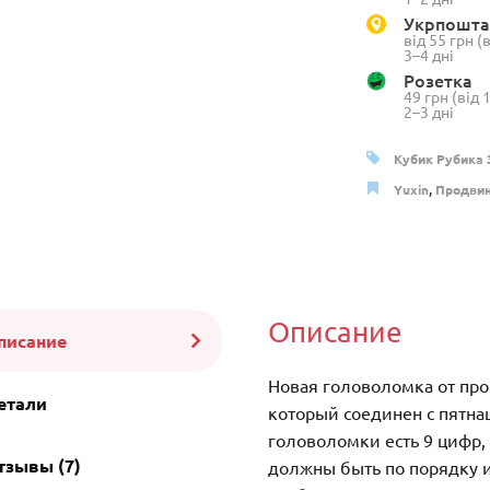
cube
Укрпошта
від 55 грн 
3x3
3–4 дні
magnetic
Розетка
49 грн (від
2–3 дні
Кубик Рубика 
,
Yuxin
Продвин
Описание
писание
Новая головоломка от прои
етали
который соединен с пятна
головоломки есть 9 цифр,
тзывы (7)
должны быть по порядку и