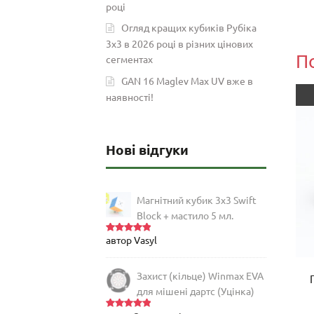
році
Огляд кращих кубиків Рубіка
3х3 в 2026 році в різних цінових
П
сегментах
GAN 16 Maglev Max UV вже в
наявності!
Нові відгуки
Магнітний кубик 3х3 Swift
Block + мастило 5 мл.
автор Vasyl
Оцінено
в
5
з 5
Захист (кільце) Winmax EVA
Головоломка YuXin Icosahedron
для мішені дартс (Уцінка)
Petal Plus