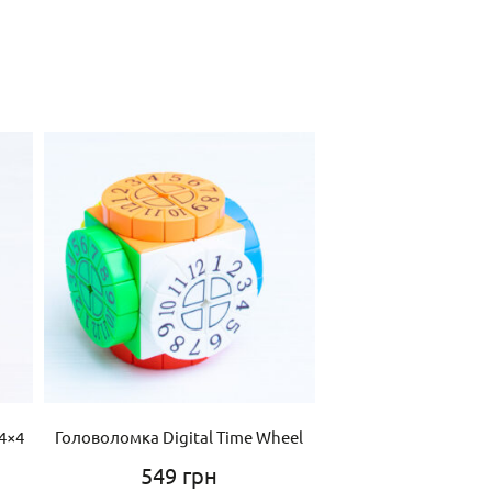
4×4
Головоломка Digital Time Wheel
Головоломка DianS
Carnation Tetrahedr
549
грн