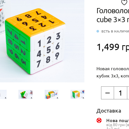
Головолом
cube 3×3 
ЕСТЬ В НАЛИЧ
1,499
г
Новая головол
кубик 3х3, ко
Количество
товара
Головолом
Доставка
Yuxin
Digital
Нова пош
від 80 грн 
puzzle
1–2 дні