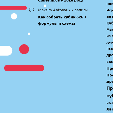
но
Maksim Antonyuk
к записи
Игр
ан
Как собрать кубик 6х6 +
Ку
формулы и схемы
Маг
из 
дар
Паз
др
ск
Пр
Пр
др
Пр
ку
йо-
Хв