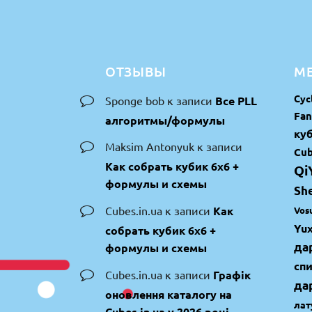
ОТЗЫВЫ
МЕ
Cyc
Sponge bob
к записи
Все PLL
Fan
алгоритмы/формулы
куб
Maksim Antonyuk
к записи
Cub
Как собрать кубик 6х6 +
Qi
формулы и схемы
Sh
Cubes.in.ua
к записи
Как
Vos
Yux
собрать кубик 6х6 +
да
формулы и схемы
сп
Cubes.in.ua
к записи
Графік
да
оновлення каталогу на
лат
Cubes.in.ua у 2026 році