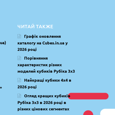
ЧИТАЙ ТАКЖЕ
Графік оновлення
ua)
каталогу на Cubes.in.ua у
2026 році
Порівняння
характеристик різних
моделей кубиків Рубіка 3х3
Найкращі кубики 4х4 в
2026 році
»
Огляд кращих кубиків
Рубіка 3х3 в 2026 році в
різних цінових сегментах