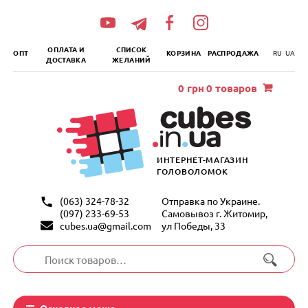
„итать
далее
ОПЛАТА И
СПИСОК
ОПТ
КОРЗИНА
РАСПРОДАЖА
RU
UA
ДОСТАВКА
ЖЕЛАНИЙ
0
грн
0 товаров
ИНТЕРНЕТ-МАГАЗИН
ГОЛОВОЛОМОК
(063) 324-78-32
Отправка по Украине.
(097) 233-69-53
Самовывоз г. Житомир,
cubes.ua@gmail.com
ул Победы, 33
Искать:
Основное меню