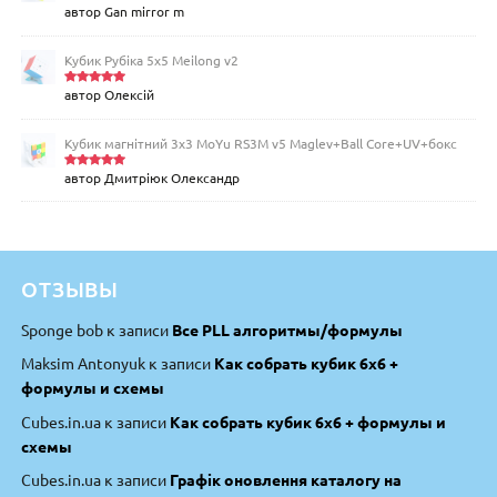
автор Gan mirror m
Оцінен
о в
4
з
5
Кубик Рубіка 5x5 Meilong v2
автор Олексій
Оцінено
в
5
з 5
Кубик магнітний 3х3 MoYu RS3M v5 Maglev+Ball Core+UV+бокс
автор Дмитріюк Олександр
Оцінено
в
5
з 5
ОТЗЫВЫ
Sponge bob
к записи
Все PLL алгоритмы/формулы
Maksim Antonyuk
к записи
Как собрать кубик 6х6 +
формулы и схемы
Cubes.in.ua
к записи
Как собрать кубик 6х6 + формулы и
схемы
Cubes.in.ua
к записи
Графік оновлення каталогу на