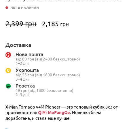
НЕТ В НАЛИЧИИ
Первоначальная
Текущая
2,399
грн
2,185
грн
цена
цена:
составляла
2,185 грн.
2,399 грн.
Доставка
Нова пошта
від 80 грн (від 2400 безкоштовно)
1–2 дні
Укрпошта
від 55 грн (від 1800 безкоштовно)
3–4 дні
Розетка
49 грн (від 1800 безкоштовно)
2–3 дні
X-Man Tornado v4M Pioneer — это топовый кубик 3х3 от
производителя
QiYi MoFangGe
. Новинка была
доработана, и стала еще лучше!