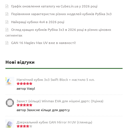
Графік оновлення каталогу на Cubes.in.ua у 2026 році
Порівняння характеристик різних моделей кубиків Рубіка 3х3
Найкращі кубики 4х4 в 2026 році
Огляд кращих кубиків Рубіка 3х3 в 2026 році в різних цінових
сегментах
GAN 16 Maglev Max UV вже в наявності!
Нові відгуки
Магнітний кубик 3х3 Swift Block + мастило 5 мл.
автор Vasyl
Оцінено
в
5
з 5
Захист (кільце) Winmax EVA для мішені дартс (Уцінка)
автор Захисне кільце для дартсу
Оцінено
в
5
з 5
Дзеркальний кубик GAN Mirror M UV (глянець)