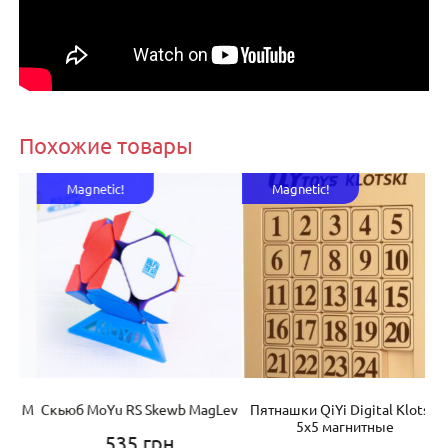
Похожие товары
Magnetic!
Magnetic!
g M
Скьюб MoYu RS Skewb MagLev
Пятнашки QiYi Digital Klotski
5х5 магнитные
535
грн