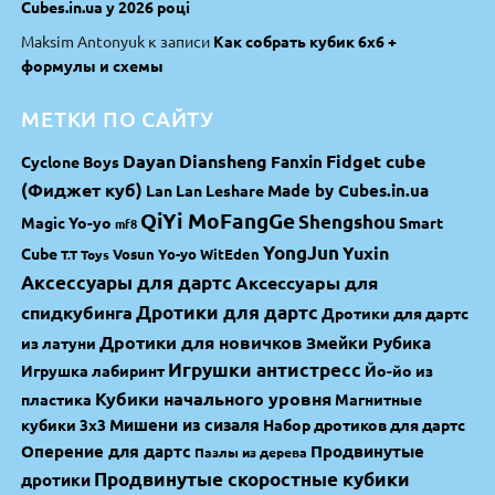
Cubes.in.ua у 2026 році
Maksim Antonyuk
к записи
Как собрать кубик 6х6 +
формулы и схемы
МЕТКИ ПО САЙТУ
Dayan
Diansheng
Fidget cube
Fanxin
Cyclone Boys
(Фиджет куб)
Made by Cubes.in.ua
Lan Lan
Leshare
QiYi MoFangGe
Shengshou
Magic Yo-yo
Smart
mf8
YongJun
Yuxin
Cube
Vosun Yo-yo
WitEden
T.T Toys
Аксессуары для дартс
Аксессуары для
спидкубинга
Дротики для дартс
Дротики для дартс
Дротики для новичков
Змейки Рубика
из латуни
Игрушки антистресс
Игрушка лабиринт
Йо-йо из
Кубики начального уровня
пластика
Магнитные
Мишени из сизаля
кубики 3х3
Набор дротиков для дартс
Оперение для дартс
Продвинутые
Пазлы из дерева
Продвинутые скоростные кубики
дротики