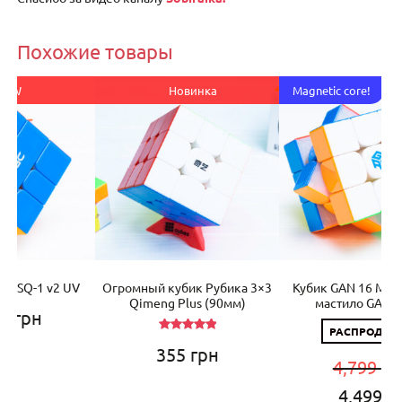
Похожие товары
Новинка
Magnetic core!
V
Огромный кубик Рубика 3×3
Кубик GAN 16 Maglev UV (+
К
Qimeng Plus (90мм)
мастило GAN) 2025
РАСПРОДАЖА!
Оценка
355
грн
5.00
из 5
4,799
грн
Первоначальная
Текущ
4,499
грн