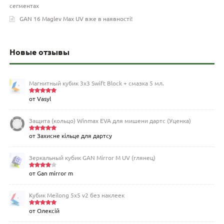
сегментах
GAN 16 Maglev Max UV вже в наявності!
Новые отзывы
Магнитный кубик 3х3 Swift Block + смазка 5 мл.
от Vasyl
Оценка
5
из 5
Защита (кольцо) Winmax EVA для мишени дартс (Уценка)
от Захисне кільце для дартсу
Оценка
5
из 5
Зеркальный кубик GAN Mirror M UV (глянец)
от Gan mirror m
Оценка
4
из 5
Кубик Meilong 5x5 v2 без наклеек
от Олексій
Оценка
5
из 5