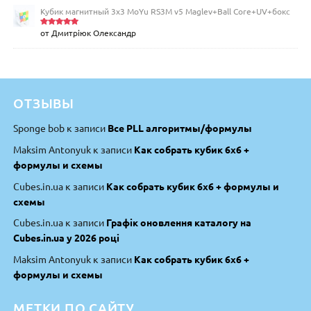
Кубик магнитный 3х3 MoYu RS3M v5 Maglev+Ball Core+UV+бокс
от Дмитріюк Олександр
Оценка
5
из 5
ОТЗЫВЫ
Sponge bob
к записи
Все PLL алгоритмы/формулы
Maksim Antonyuk
к записи
Как собрать кубик 6х6 +
формулы и схемы
Cubes.in.ua
к записи
Как собрать кубик 6х6 + формулы и
схемы
Cubes.in.ua
к записи
Графік оновлення каталогу на
Cubes.in.ua у 2026 році
Maksim Antonyuk
к записи
Как собрать кубик 6х6 +
формулы и схемы
МЕТКИ ПО САЙТУ