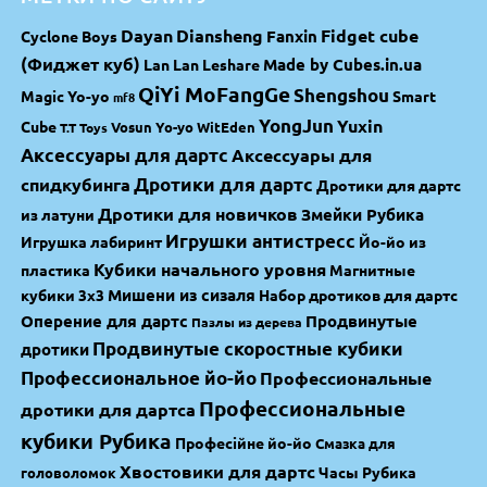
Dayan
Diansheng
Fidget cube
Fanxin
Cyclone Boys
(Фиджет куб)
Made by Cubes.in.ua
Lan Lan
Leshare
QiYi MoFangGe
Shengshou
Magic Yo-yo
Smart
mf8
YongJun
Yuxin
Cube
Vosun Yo-yo
WitEden
T.T Toys
Аксессуары для дартс
Аксессуары для
спидкубинга
Дротики для дартс
Дротики для дартс
Дротики для новичков
Змейки Рубика
из латуни
Игрушки антистресс
Игрушка лабиринт
Йо-йо из
Кубики начального уровня
пластика
Магнитные
Мишени из сизаля
кубики 3х3
Набор дротиков для дартс
Оперение для дартс
Продвинутые
Пазлы из дерева
Продвинутые скоростные кубики
дротики
Профессиональное йо-йо
Профессиональные
Профессиональные
дротики для дартса
кубики Рубика
Професійне йо-йо
Смазка для
Хвостовики для дартс
Часы Рубика
головоломок