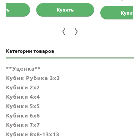
цена
цена:
Купить
Купить
составляла
4,499 
4,799 грн.
Категории товаров
**Уценка**
Кубик Рубика 3x3
Кубики 2x2
Кубики 4x4
Кубики 5x5
Кубики 6х6
Кубики 7х7
Кубики 8x8-13x13