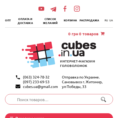
„итать
далее
ОПЛАТА И
СПИСОК
ОПТ
КОРЗИНА
РАСПРОДАЖА
RU
UA
ДОСТАВКА
ЖЕЛАНИЙ
0
грн
0 товаров
ИНТЕРНЕТ-МАГАЗИН
ГОЛОВОЛОМОК
(063) 324-78-32
Отправка по Украине.
(097) 233-69-53
Самовывоз г. Житомир,
cubes.ua@gmail.com
ул Победы, 33
Искать:
Основное меню