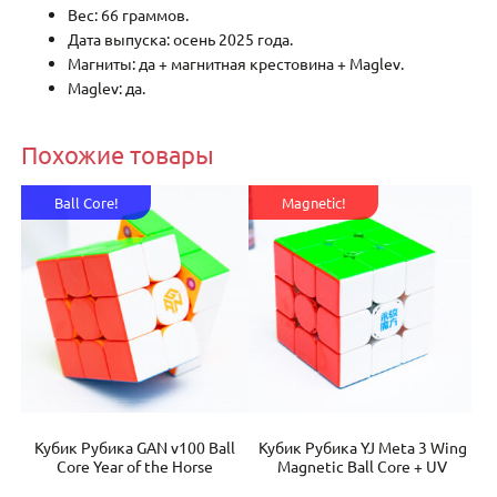
Вес: 66 граммов.
Дата выпуска: осень 2025 года.
Магниты: да + магнитная крестовина + Maglev.
Maglev: да.
Похожие товары
Ball Core!
Magnetic!
355
Кубик Рубика GAN v100 Ball
Кубик Рубика YJ Meta 3 Wing
К
.
Core Year of the Horse
Magnetic Ball Core + UV