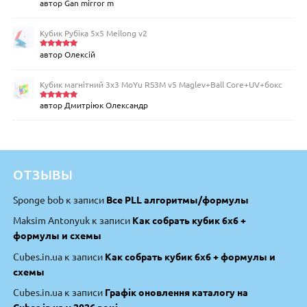
автор Gan mirror m
Оцінен
о в
4
з
5
Кубик Рубіка 5x5 Meilong v2
автор Олексій
Оцінено
в
5
з 5
Кубик магнітний 3х3 MoYu RS3M v5 Maglev+Ball Core+UV+бокс
автор Дмитріюк Олександр
Оцінено
в
5
з 5
ОТЗЫВЫ
Sponge bob
к записи
Все PLL алгоритмы/формулы
Maksim Antonyuk
к записи
Как собрать кубик 6х6 +
формулы и схемы
Cubes.in.ua
к записи
Как собрать кубик 6х6 + формулы и
схемы
Cubes.in.ua
к записи
Графік оновлення каталогу на