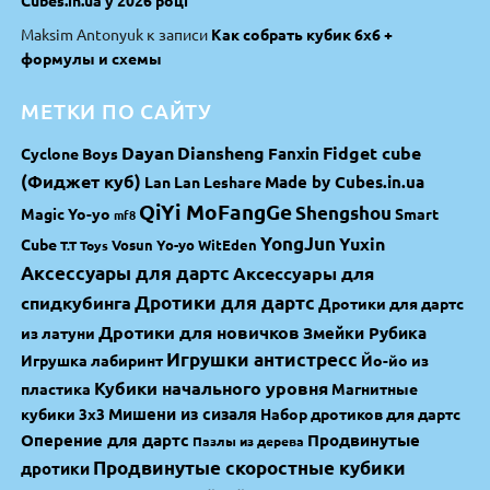
Cubes.in.ua у 2026 році
Maksim Antonyuk
к записи
Как собрать кубик 6х6 +
формулы и схемы
МЕТКИ ПО САЙТУ
Dayan
Diansheng
Fidget cube
Fanxin
Cyclone Boys
(Фиджет куб)
Made by Cubes.in.ua
Lan Lan
Leshare
QiYi MoFangGe
Shengshou
Magic Yo-yo
Smart
mf8
YongJun
Yuxin
Cube
Vosun Yo-yo
WitEden
T.T Toys
Аксессуары для дартс
Аксессуары для
спидкубинга
Дротики для дартс
Дротики для дартс
Дротики для новичков
Змейки Рубика
из латуни
Игрушки антистресс
Игрушка лабиринт
Йо-йо из
Кубики начального уровня
пластика
Магнитные
Мишени из сизаля
кубики 3х3
Набор дротиков для дартс
Оперение для дартс
Продвинутые
Пазлы из дерева
Продвинутые скоростные кубики
дротики