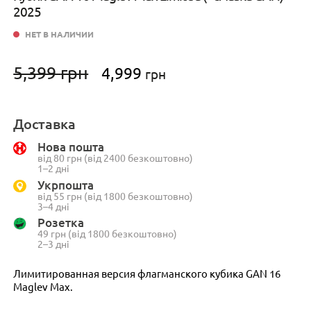
2025
НЕТ В НАЛИЧИИ
Первоначальная
Текущая
5,399
грн
4,999
грн
цена
цена:
составляла
4,999 грн.
5,399 грн.
Доставка
Нова пошта
від 80 грн (від 2400 безкоштовно)
1–2 дні
Укрпошта
від 55 грн (від 1800 безкоштовно)
3–4 дні
Розетка
49 грн (від 1800 безкоштовно)
2–3 дні
Лимитированная версия флагманского кубика GAN 16
Maglev Max.