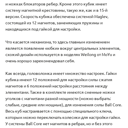
и ​​ножках блокаторов ребер. Кроме этого кубик имеет
систему магнитной крестовины, такую ​​же, как и в 15-й
версии. Скорость кубика обеспечена системой Maglev,
состоящей из 12 магнитов, заменяющих пружины и
находящихся под гайкой для настройки.
Что касается механизма, то здесь главным изменением
является появление «юбки» вокруг центральных элементов,
схожий дизайн используется в моделях Weilong от MoYu и
очень хорошо зарекомендовал себя.
Как всегда, головоломка имеет множество настроек. Гайки
кубика имеют 12 положений для настройки силы сжатия
магнитов и 6 положений настройки расстояния между
элементами. Также в комплекте имеются сменные ножки
уголков с магнитами разной мощности (можно выбрать:
слабые, средние или мощные), для изменения силы Ball Core.
Весь куб настраивается с помощью специального ключа,
которым можно переключать колесики для настройки гайки.
У системы Ball Core нет магнитов в ребрах, но и без этого