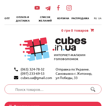
„итать
далее
ОПЛАТА И
СПИСОК
ОПТ
КОРЗИНА
РАСПРОДАЖА
RU
UA
ДОСТАВКА
ЖЕЛАНИЙ
0
грн
0 товаров
ИНТЕРНЕТ-МАГАЗИН
ГОЛОВОЛОМОК
(063) 324-78-32
Отправка по Украине.
(097) 233-69-53
Самовывоз г. Житомир,
cubes.ua@gmail.com
ул Победы, 33
Искать:
Основное меню