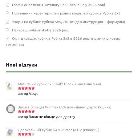
Графік оновлення каталогу на Cubes.in.ua у 2026 році
Порівняння характеристик різних моделей кубиків Рубіка 3х3
Узоры на кубике Рубика 5х5, 7х7 (видео инструкция + формулы)
Найкращі кубики 4х4 в 2026 році
Огляд кращих кубиків Рубіка 3х3 в 2026 році в різних цінових
сегментах
Нові відгуки
Магнітний кубик 3х3 Swift Block + мастило 5 мл.
автор Vasyl
Оцінено
в
5
з 5
Захист (кільце) Winmax EVA для мішені дартс (Уцінка)
автор Захисне кільце для дартсу
Оцінено
в
5
з 5
Дзеркальний кубик GAN Mirror M UV (глянець)