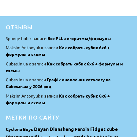
из 5
ОТЗЫВЫ
Sponge bob
к записи
Все PLL алгоритмы/формулы
Maksim Antonyuk
к записи
Как собрать кубик 6х6 +
формулы и схемы
Cubes.in.ua
к записи
Как собрать кубик 6х6 + формулы и
схемы
Cubes.in.ua
к записи
Графік оновлення каталогу на
Cubes.in.ua у 2026 році
Maksim Antonyuk
к записи
Как собрать кубик 6х6 +
формулы и схемы
МЕТКИ ПО САЙТУ
Dayan
Diansheng
Fidget cube
Fanxin
Cyclone Boys
(Фиджет куб)
Made by Cubes.in.ua
Lan Lan
Leshare