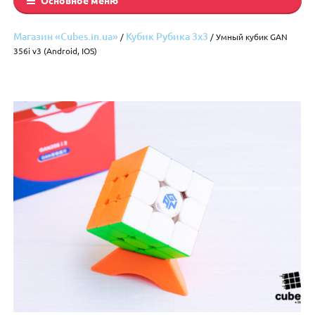
Магазин «Cubes.in.ua»
Кубик Рубика 3x3
/
/ Умный кубик GAN
356i v3 (Android, IOS)