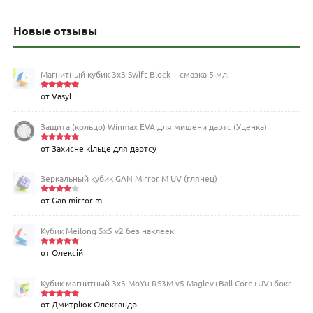
Новые отзывы
Магнитный кубик 3х3 Swift Block + смазка 5 мл.
от Vasyl
Оценка
5
из 5
Защита (кольцо) Winmax EVA для мишени дартс (Уценка)
от Захисне кільце для дартсу
Оценка
5
из 5
Зеркальный кубик GAN Mirror M UV (глянец)
от Gan mirror m
Оценка
4
из 5
Кубик Meilong 5x5 v2 без наклеек
от Олексій
Оценка
5
из 5
Кубик магнитный 3х3 MoYu RS3M v5 Maglev+Ball Core+UV+бокс
от Дмитріюк Олександр
Оценка
5