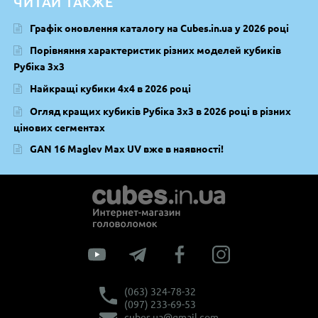
ЧИТАЙ ТАКЖЕ
Графік оновлення каталогу на Cubes.in.ua у 2026 році
Порівняння характеристик різних моделей кубиків
Рубіка 3х3
Найкращі кубики 4х4 в 2026 році
Огляд кращих кубиків Рубіка 3х3 в 2026 році в різних
цінових сегментах
GAN 16 Maglev Max UV вже в наявності!
(063) 324-78-32
(097) 233-69-53
cubes.ua@gmail.com