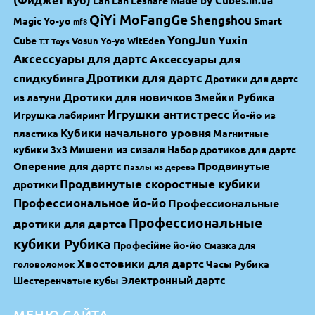
QiYi MoFangGe
Shengshou
Magic Yo-yo
Smart
mf8
YongJun
Yuxin
Cube
Vosun Yo-yo
WitEden
T.T Toys
Аксессуары для дартс
Аксессуары для
спидкубинга
Дротики для дартс
Дротики для дартс
Дротики для новичков
Змейки Рубика
из латуни
Игрушки антистресс
Игрушка лабиринт
Йо-йо из
Кубики начального уровня
пластика
Магнитные
Мишени из сизаля
кубики 3х3
Набор дротиков для дартс
Оперение для дартс
Продвинутые
Пазлы из дерева
Продвинутые скоростные кубики
дротики
Профессиональное йо-йо
Профессиональные
Профессиональные
дротики для дартса
кубики Рубика
Професійне йо-йо
Смазка для
Хвостовики для дартс
Часы Рубика
головоломок
Электронный дартс
Шестеренчатые кубы
МЕНЮ САЙТА