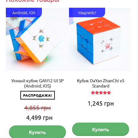
Android, IOS
Magnetic!
g M
Умный кубик GAN12 UI SP
Кубик DaYan ZhanChi v5
Ум
(Android, IOS)
Standard
РАСПРОДАЖА!
Оценка
1,245
грн
5.00
из 5
4,855
грн
Первоначальная
Текущая
4,499
грн
цена
цена:
Купить
Купить
составляла
4,499 грн.