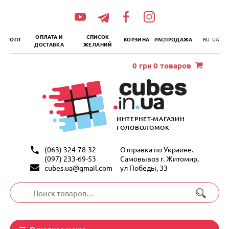
„итать
далее
ОПЛАТА И
СПИСОК
ОПТ
КОРЗИНА
РАСПРОДАЖА
RU
UA
ДОСТАВКА
ЖЕЛАНИЙ
0
грн
0 товаров
ИНТЕРНЕТ-МАГАЗИН
ГОЛОВОЛОМОК
(063) 324-78-32
Отправка по Украине.
(097) 233-69-53
Самовывоз г. Житомир,
cubes.ua@gmail.com
ул Победы, 33
Искать:
Основное меню