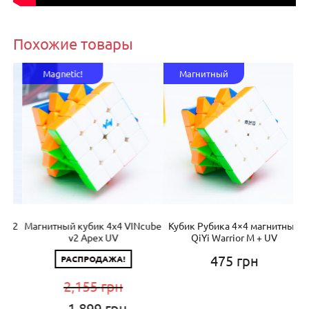
Похожие товары
Magnetic!
Магнитный
х2
Магнитный кубик 4х4 VINcube
Кубик Рубика 4×4 магнитный
С
v2 Apex UV
QiYi Warrior M + UV
475
грн
РАСПРОДАЖА!
2,155
грн
Первоначальная
Текущая
1,899
грн