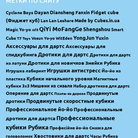
МЕТКИ ПО САЙТУ
Dayan
Diansheng
Fidget cube
Fanxin
Cyclone Boys
(Фиджет куб)
Made by Cubes.in.ua
Lan Lan
Leshare
QiYi MoFangGe
Shengshou
Magic Yo-yo
Smart
mf8
YongJun
Yuxin
Cube
Vosun Yo-yo
WitEden
T.T Toys
Аксессуары для дартс
Аксессуары для
спидкубинга
Дротики для дартс
Дротики для дартс
Дротики для новичков
Змейки Рубика
из латуни
Игрушки антистресс
Игрушка лабиринт
Йо-йо из
Кубики начального уровня
пластика
Магнитные
Мишени из сизаля
кубики 3х3
Набор дротиков для дартс
Оперение для дартс
Продвинутые
Пазлы из дерева
Продвинутые скоростные кубики
дротики
Профессиональное йо-йо
Профессиональные
Профессиональные
дротики для дартса
кубики Рубика
Професійне йо-йо
Смазка для
Хвостовики для дартс
Часы Рубика
головоломок