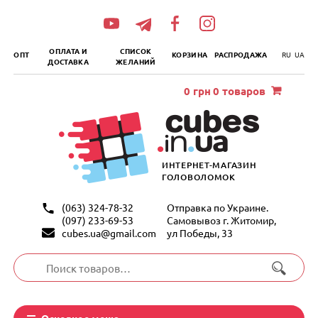
„итать
далее
ОПЛАТА И
СПИСОК
ОПТ
КОРЗИНА
РАСПРОДАЖА
RU
UA
ДОСТАВКА
ЖЕЛАНИЙ
0
грн
0 товаров
ИНТЕРНЕТ-МАГАЗИН
ГОЛОВОЛОМОК
(063) 324-78-32
Отправка по Украине.
(097) 233-69-53
Самовывоз г. Житомир,
cubes.ua@gmail.com
ул Победы, 33
Искать:
Основное меню