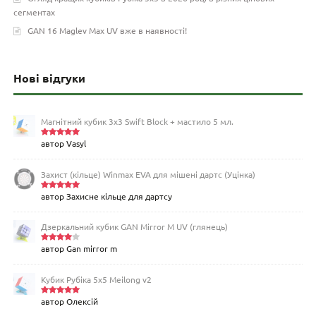
сегментах
GAN 16 Maglev Max UV вже в наявності!
Нові відгуки
Магнітний кубик 3х3 Swift Block + мастило 5 мл.
автор Vasyl
Оцінено
в
5
з 5
Захист (кільце) Winmax EVA для мішені дартс (Уцінка)
автор Захисне кільце для дартсу
Оцінено
в
5
з 5
Дзеркальний кубик GAN Mirror M UV (глянець)
автор Gan mirror m
Оцінен
о в
4
з
5
Кубик Рубіка 5x5 Meilong v2
автор Олексій
Оцінено
в
5
з 5