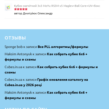
Кубик магнітний 3х3 MoYu RS3M v5 Maglev+Ball Core+UV+бокс
автор Дмитріюк Олександр
Оцінено
в
5
з 5
ОТЗЫВЫ
Sponge bob
к записи
Все PLL алгоритмы/формулы
Maksim Antonyuk
к записи
Как собрать кубик 6х6 +
формулы и схемы
Cubes.in.ua
к записи
Как собрать кубик 6х6 + формулы и
схемы
Cubes.in.ua
к записи
Графік оновлення каталогу на
Cubes.in.ua у 2026 році
Maksim Antonyuk
к записи
Как собрать кубик 6х6 +
формулы и схемы