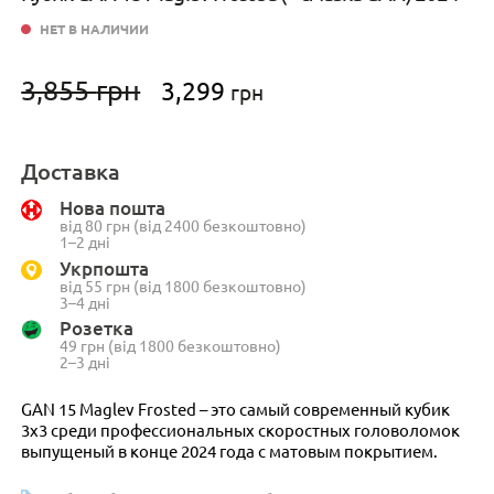
НЕТ В НАЛИЧИИ
Первоначальная
Текущая
3,855
грн
3,299
грн
цена
цена:
составляла
3,299 грн.
3,855 грн.
Доставка
Нова пошта
від 80 грн (від 2400 безкоштовно)
1–2 дні
Укрпошта
від 55 грн (від 1800 безкоштовно)
3–4 дні
Розетка
49 грн (від 1800 безкоштовно)
2–3 дні
GAN 15 Maglev Frosted – это самый современный кубик
3х3 среди профессиональных скоростных головоломок
выпущеный в конце 2024 года с матовым покрытием.