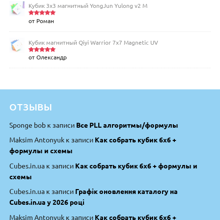
Кубик 3х3 магнитный YongJun Yulong v2 M
от Роман
Оценка
5
из 5
Кубик магнитный Qiyi Warrior 7x7 Magnetic UV
от Олександр
Оценка
5
из 5
ОТЗЫВЫ
Sponge bob
к записи
Все PLL алгоритмы/формулы
Maksim Antonyuk
к записи
Как собрать кубик 6х6 +
формулы и схемы
Cubes.in.ua
к записи
Как собрать кубик 6х6 + формулы и
схемы
Cubes.in.ua
к записи
Графік оновлення каталогу на
Cubes.in.ua у 2026 році
Maksim Antonyuk
к записи
Как собрать кубик 6х6 +