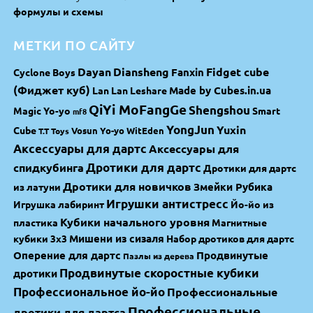
формулы и схемы
МЕТКИ ПО САЙТУ
Dayan
Diansheng
Fidget cube
Fanxin
Cyclone Boys
(Фиджет куб)
Made by Cubes.in.ua
Lan Lan
Leshare
QiYi MoFangGe
Shengshou
Magic Yo-yo
Smart
mf8
YongJun
Yuxin
Cube
Vosun Yo-yo
WitEden
T.T Toys
Аксессуары для дартс
Аксессуары для
спидкубинга
Дротики для дартс
Дротики для дартс
Дротики для новичков
Змейки Рубика
из латуни
Игрушки антистресс
Игрушка лабиринт
Йо-йо из
Кубики начального уровня
пластика
Магнитные
Мишени из сизаля
кубики 3х3
Набор дротиков для дартс
Оперение для дартс
Продвинутые
Пазлы из дерева
Продвинутые скоростные кубики
дротики
Профессиональное йо-йо
Профессиональные
Профессиональные
дротики для дартса