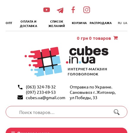
„итать
далее
ОПЛАТА И
СПИСОК
ОПТ
КОРЗИНА
РАСПРОДАЖА
RU
UA
ДОСТАВКА
ЖЕЛАНИЙ
0
грн
0 товаров
ИНТЕРНЕТ-МАГАЗИН
ГОЛОВОЛОМОК
(063) 324-78-32
Отправка по Украине.
(097) 233-69-53
Самовывоз г. Житомир,
cubes.ua@gmail.com
ул Победы, 33
Искать:
Основное меню