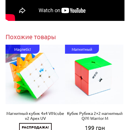
Похожие товары
Magnetic!
Магнитный
355
Магнитный кубик 4х4 VINcube
Кубик Рубика 2×2 магнитный
Пр
.
v2 Apex UV
QiYi Warrior M
199
грн
РАСПРОДАЖА!