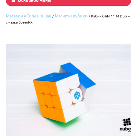
Магазин «Cubes.in.ua»
Магнітні кубики
/
/ Кубик GAN 11 M Duo +
смазка Speed-X