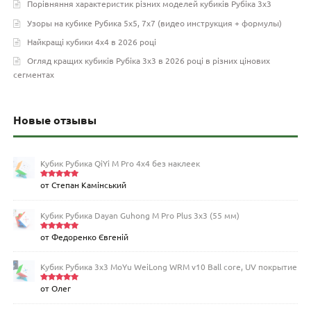
Порівняння характеристик різних моделей кубиків Рубіка 3х3
Узоры на кубике Рубика 5х5, 7х7 (видео инструкция + формулы)
Найкращі кубики 4х4 в 2026 році
Огляд кращих кубиків Рубіка 3х3 в 2026 році в різних цінових
сегментах
Новые отзывы
Кубик Рубика QiYi M Pro 4x4 без наклеек
от Степан Камінський
Оценка
5
из 5
Кубик Рубика Dayan Guhong M Pro Plus 3х3 (55 мм)
от Федоренко Євгеній
Оценка
5
из 5
Кубик Рубика 3х3 MoYu WeiLong WRM v10 Ball core, UV покрытие
от Олег
Оценка
5
из 5