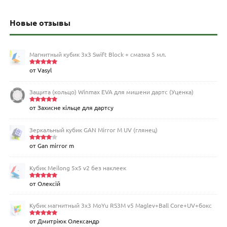
Новые отзывы
Магнитный кубик 3х3 Swift Block + смазка 5 мл.
от Vasyl
Оценка
5
из 5
Защита (кольцо) Winmax EVA для мишени дартс (Уценка)
от Захисне кільце для дартсу
Оценка
5
из 5
Зеркальный кубик GAN Mirror M UV (глянец)
от Gan mirror m
Оценка
4
из 5
Кубик Meilong 5x5 v2 без наклеек
от Олексій
Оценка
5
из 5
Кубик магнитный 3х3 MoYu RS3M v5 Maglev+Ball Core+UV+бокс
от Дмитріюк Олександр
Оценка
5