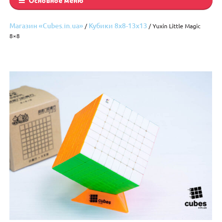
Магазин «Cubes.in.ua»
Кубики 8x8-13x13
/
/ Yuxin Little Magic
8×8