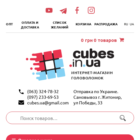
„итать
далее
ОПЛАТА И
СПИСОК
ОПТ
КОРЗИНА
РАСПРОДАЖА
RU
UA
ДОСТАВКА
ЖЕЛАНИЙ
0
грн
0 товаров
ИНТЕРНЕТ-МАГАЗИН
ГОЛОВОЛОМОК
(063) 324-78-32
Отправка по Украине.
(097) 233-69-53
Самовывоз г. Житомир,
cubes.ua@gmail.com
ул Победы, 33
Искать:
Основное меню