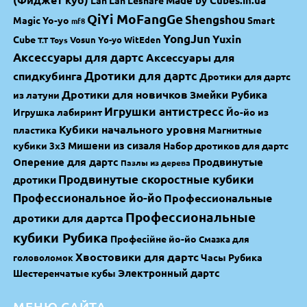
Made by Cubes.in.ua
Lan Lan
Leshare
QiYi MoFangGe
Shengshou
Magic Yo-yo
Smart
mf8
YongJun
Yuxin
Cube
Vosun Yo-yo
WitEden
T.T Toys
Аксессуары для дартс
Аксессуары для
спидкубинга
Дротики для дартс
Дротики для дартс
Дротики для новичков
Змейки Рубика
из латуни
Игрушки антистресс
Игрушка лабиринт
Йо-йо из
Кубики начального уровня
пластика
Магнитные
Мишени из сизаля
кубики 3х3
Набор дротиков для дартс
Оперение для дартс
Продвинутые
Пазлы из дерева
Продвинутые скоростные кубики
дротики
Профессиональное йо-йо
Профессиональные
Профессиональные
дротики для дартса
кубики Рубика
Професійне йо-йо
Смазка для
Хвостовики для дартс
Часы Рубика
головоломок
Электронный дартс
Шестеренчатые кубы
МЕНЮ САЙТА