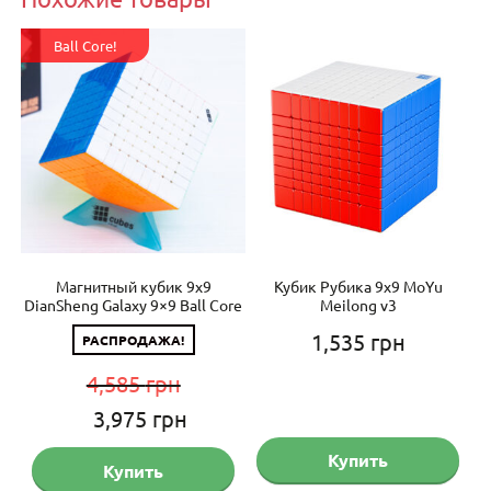
Ball Core!
hou
Магнитный кубик 9х9
Кубик Рубика 9х9 MoYu
Ку
)
DianSheng Galaxy 9×9 Ball Core
Meilong v3
1,535
грн
РАСПРОДАЖА!
4,585
грн
ая
кущая
Первоначальная
Текущая
3,975
грн
на:
цена
цена:
Купить
Купить
155 грн.
составляла
3,975 грн.