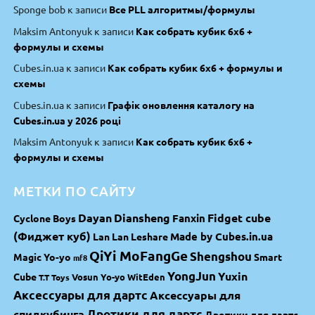
Sponge bob
к записи
Все PLL алгоритмы/формулы
Maksim Antonyuk
к записи
Как собрать кубик 6х6 +
формулы и схемы
Cubes.in.ua
к записи
Как собрать кубик 6х6 + формулы и
схемы
Cubes.in.ua
к записи
Графік оновлення каталогу на
Cubes.in.ua у 2026 році
Maksim Antonyuk
к записи
Как собрать кубик 6х6 +
формулы и схемы
МЕТКИ ПО САЙТУ
Dayan
Diansheng
Fidget cube
Fanxin
Cyclone Boys
(Фиджет куб)
Made by Cubes.in.ua
Lan Lan
Leshare
QiYi MoFangGe
Shengshou
Magic Yo-yo
Smart
mf8
YongJun
Yuxin
Cube
Vosun Yo-yo
WitEden
T.T Toys
Аксессуары для дартс
Аксессуары для
спидкубинга
Дротики для дартс
Дротики для дартс