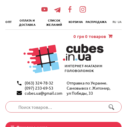
„итать
далее
ОПЛАТА И
СПИСОК
ОПТ
КОРЗИНА
РАСПРОДАЖА
RU
UA
ДОСТАВКА
ЖЕЛАНИЙ
0
грн
0 товаров
ИНТЕРНЕТ-МАГАЗИН
ГОЛОВОЛОМОК
(063) 324-78-32
Отправка по Украине.
(097) 233-69-53
Самовывоз г. Житомир,
cubes.ua@gmail.com
ул Победы, 33
Искать:
Основное меню