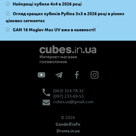
Найкращі кубики 4х4 в 2026 році
Огляд кращих кубиків Рубіка 3х3 в 2026 році в різних
цінових сегментах
GAN 16 Maglev Max UV вже в наявності!
(063) 324-78-32
(097) 233-69-53
cubes.ua@gmail.com
© 2026
Gendolf.info
Drums.in.ua