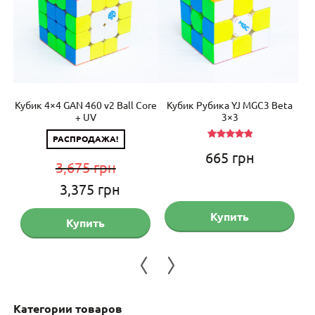
ror
Кубик 4×4 GAN 460 v2 Ball Core
Кубик Рубика YJ MGC3 Beta
П
+ UV
3×3
РАСПРОДАЖА!
Оценка
665
грн
5.00
из 5
3,675
грн
Первоначальная
Текущая
3,375
грн
цена
цена:
Купить
Купить
составляла
3,375 грн.
3,675 грн.
Категории товаров