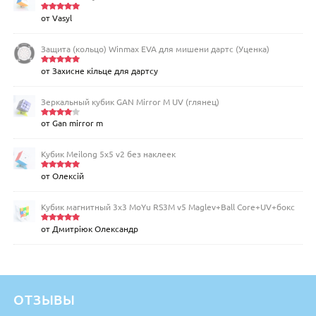
от Vasyl
Оценка
5
из 5
Защита (кольцо) Winmax EVA для мишени дартс (Уценка)
от Захисне кільце для дартсу
Оценка
5
из 5
Зеркальный кубик GAN Mirror M UV (глянец)
от Gan mirror m
Оценка
4
из 5
Кубик Meilong 5x5 v2 без наклеек
от Олексій
Оценка
5
из 5
Кубик магнитный 3х3 MoYu RS3M v5 Maglev+Ball Core+UV+бокс
от Дмитріюк Олександр
Оценка
5
из 5
ОТЗЫВЫ