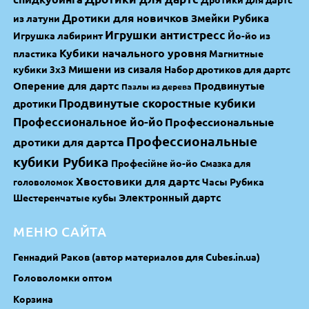
Дротики для новичков
Змейки Рубика
из латуни
Игрушки антистресс
Игрушка лабиринт
Йо-йо из
Кубики начального уровня
пластика
Магнитные
Мишени из сизаля
кубики 3х3
Набор дротиков для дартс
Оперение для дартс
Продвинутые
Пазлы из дерева
Продвинутые скоростные кубики
дротики
Профессиональное йо-йо
Профессиональные
Профессиональные
дротики для дартса
кубики Рубика
Професійне йо-йо
Смазка для
Хвостовики для дартс
Часы Рубика
головоломок
Электронный дартс
Шестеренчатые кубы
МЕНЮ САЙТА
Геннадий Раков (автор материалов для Cubes.in.ua)
Головоломки оптом
Корзина