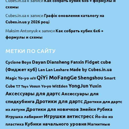
Cubes.in.ua
к записи
Как собрать кубик 6х6 + формулы и
схемы
Cubes.in.ua
к записи
Графік оновлення каталогу на
Cubes.in.ua у 2026 році
Maksim Antonyuk
к записи
Как собрать кубик 6х6 +
формулы и схемы
МЕТКИ ПО САЙТУ
Dayan
Diansheng
Fidget cube
Fanxin
Cyclone Boys
(Фиджет куб)
Made by Cubes.in.ua
Lan Lan
Leshare
QiYi MoFangGe
Shengshou
Magic Yo-yo
Smart
mf8
YongJun
Yuxin
Cube
Vosun Yo-yo
WitEden
T.T Toys
Аксессуары для дартс
Аксессуары для
спидкубинга
Дротики для дартс
Дротики для дартс
Дротики для новичков
Змейки Рубика
из латуни
Игрушки антистресс
Игрушка лабиринт
Йо-йо из
Кубики начального уровня
пластика
Магнитные