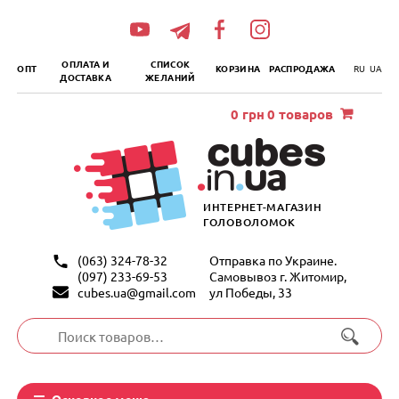
„итать
далее
ОПЛАТА И
СПИСОК
ОПТ
КОРЗИНА
РАСПРОДАЖА
RU
UA
ДОСТАВКА
ЖЕЛАНИЙ
0
грн
0 товаров
ИНТЕРНЕТ-МАГАЗИН
ГОЛОВОЛОМОК
(063) 324-78-32
Отправка по Украине.
(097) 233-69-53
Самовывоз г. Житомир,
cubes.ua@gmail.com
ул Победы, 33
Искать:
Основное меню