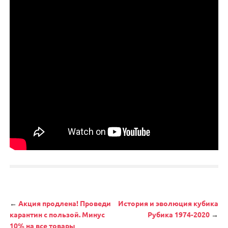
Навигация
←
Акция продлена! Проведи
История и эволюция кубика
карантин с пользой. Минус
Рубика 1974-2020
→
10% на все товары