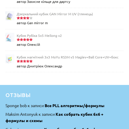
автор Захисне кільце для дартсу
Оцінено
в
5
з 5
Дзеркальний кубик GAN Mirror M UV (глянець)
автор Gan mirror m
Оцінен
о в
4
з
5
Кубик Рубіка 5x5 Meilong v2
автор Олексій
Оцінено
в
5
з 5
Кубик магнітний 3х3 MoYu RS3M v5 Maglev+Ball Core+UV+бокс
автор Дмитріюк Олександр
Оцінено
в
5
з 5
ОТЗЫВЫ
Sponge bob
к записи
Все PLL алгоритмы/формулы
Maksim Antonyuk
к записи
Как собрать кубик 6х6 +
формулы и схемы