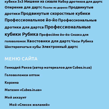
Мишени из сизаля
кубики 3х3
Набор дротиков для дартс
Оперение для дартс
Продвинутые
Пазлы из дерева
Продвинутые скоростные кубики
дротики
Профессиональное йо-йо
Профессиональные
Профессиональные
дротики для дартса
кубики Рубика
Професійне йо-йо
Смазка для
Хвостовики для дартс
Часы Рубика
головоломок
Электронный дартс
Шестеренчатые кубы
МЕНЮ САЙТА
Геннадий Раков (автор материалов для Cubes.in.ua)
Головоломки оптом
Корзина
Магазин «Cubes.in.ua»
Мой аккаунт
Мой «Список желаний»