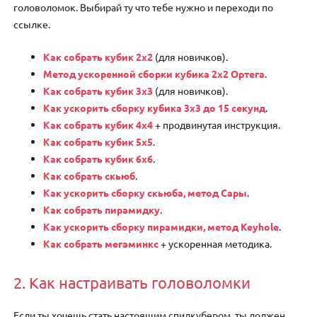
головоломок. Выбирай ту что тебе нужно и переходи по
ссылке.
Как собрать кубик 2х2
(для новичков).
Метод ускоренной сборки кубика 2х2 Ортега
.
Как собрать кубик 3х3
(для новичков).
Как ускорить сборку кубика 3х3 до 15 секунд
.
Как собрать кубик 4х4
+ продвинутая инструкция.
Как собрать кубик 5х5
.
Как собрать кубик 6х6
.
Как собрать скьюб
.
Как ускорить сборку скьюба, метод Сары
.
Как собрать пирамидку
.
Как ускорить сборку пирамидки, метод Keyhole
.
Как собрать мегаминкс
+ ускоренная методика.
2. Как настраивать головоломки
Если ты хочешь стать настоящим спидкубером, ты должен