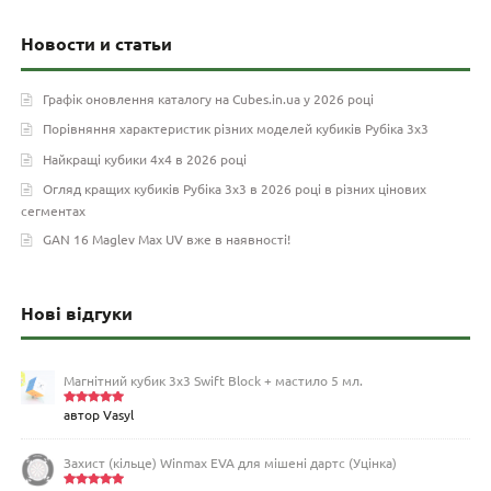
Новости и статьи
Графік оновлення каталогу на Cubes.in.ua у 2026 році
Порівняння характеристик різних моделей кубиків Рубіка 3х3
Найкращі кубики 4х4 в 2026 році
Огляд кращих кубиків Рубіка 3х3 в 2026 році в різних цінових
сегментах
GAN 16 Maglev Max UV вже в наявності!
Нові відгуки
Магнітний кубик 3х3 Swift Block + мастило 5 мл.
автор Vasyl
Оцінено
в
5
з 5
Захист (кільце) Winmax EVA для мішені дартс (Уцінка)