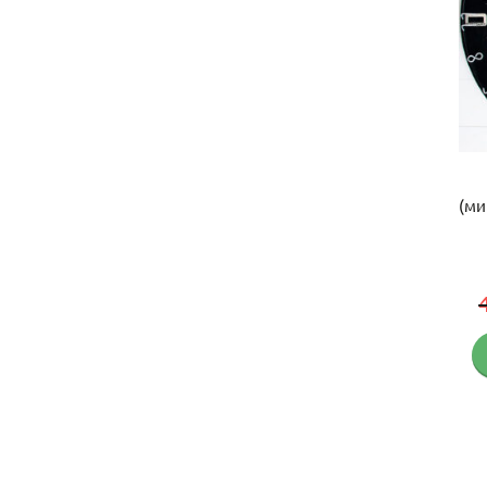
Набор дартс (мишень + дротики)
Active Sports «180 series» (уценка)
(ми
РАСПРОДАЖА!
Первоначальная
Текущ
1,155
грн
825
грн
цена
цена:
Купить
составляла
825 гр
1,155 грн.