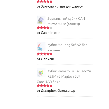
от Захисне кільце для дартсу
Оценка
5
из 5
Зеркальный кубик GAN
Mirror M UV (глянец)
от Gan mirror m
Оценка
4
из 5
Кубик Meilong 5x5 v2 без
наклеек
от Олексій
Оценка
5
из 5
Кубик магнитный 3х3 MoYu
RS3M v5 Maglev+Ball
Core+UV+бокс
от Дмитріюк Олександр
Оценка
5
из 5