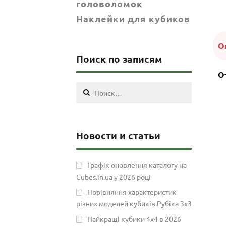
головоломок
Наклейки для кубиков
О
Поиск по записям
О
Найти:
Новости и статьи
Графік оновлення каталогу на
Cubes.in.ua у 2026 році
Порівняння характеристик
різних моделей кубиків Рубіка 3х3
Найкращі кубики 4х4 в 2026