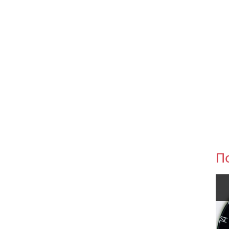
П
Уцінка