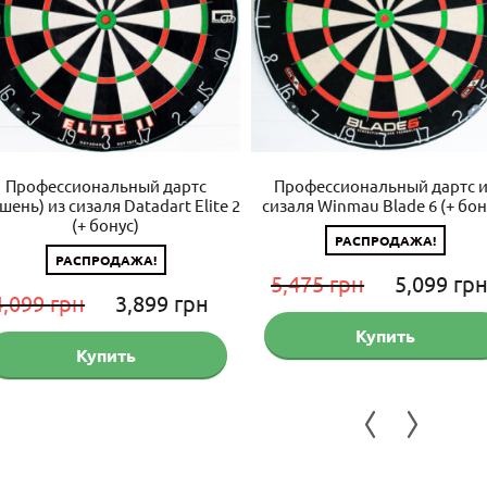
Профессиональный дартс
Профессиональный дартс 
шень) из сизаля Datadart Elite 2
сизаля Winmau Blade 6 (+ бон
(+ бонус)
РАСПРОДАЖА!
РАСПРОДАЖА!
ая
Первонача
5,475
грн
5,099
гр
Первоначальная
Текущая
4,099
грн
3,899
грн
цена
цена
цена:
Купить
н.
составляла
Купить
составляла
3,899 грн.
5,475 грн.
4,099 грн.