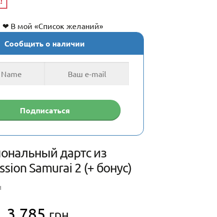
!
❤ В мой «Список желаний»
Сообщить о наличии
ональный дартс из
ssion Samurai 2 (+ бонус)
И
Первоначальная
Текущая
3,785
грн