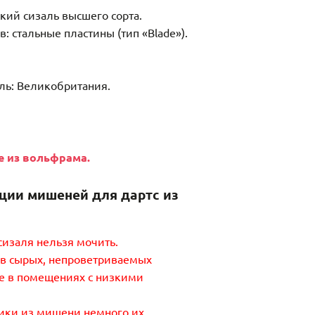
кий сизаль высшего сорта.
: стальные пластины (тип «Blade»).
ль: Великобритания.
e из вольфрама.
ции мишеней для дартс из
сизаля нельзя мочить.
 в сырых, непроветриваемых
е в помещениях с низкими
тики из мишени немного их