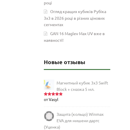
році
Огляд кращих кубиків Рубіка
3х3 в 2026 році в різних цінових
сегментах
GAN 16 Maglev Max UV вже в
наявності!
Новые отзывы
Магнитный кубик 3х3 Swift
Block + смазка 5 мл.
от Vasyl
Оценка
5
из 5
Защита (кольцо) Winmax
EVA для мишени дартс
(Уценка)