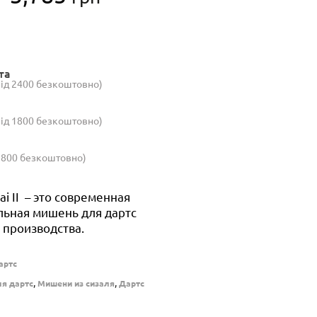
цена
цена:
составляла
3,785 грн.
4,055 грн.
та
(від 2400 безкоштовно)
(від 1800 безкоштовно)
 1800 безкоштовно)
ai II – это современная
ьная мишень для дартс
 производства.
артс
,
,
я дартс
Мишени из сизаля
Дартс