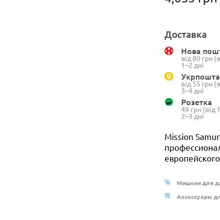
Доставка
Нова пош
від 80 грн 
1–2 дні
Укрпошта
від 55 грн 
3–4 дні
Розетка
49 грн (від
2–3 дні
Mission Samur
профессионал
европейского
Мишени для д
Аксессуары дл