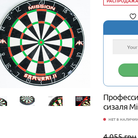
РАСПРОДАЖА
Професси
сизаля Mi
НЕТ В НАЛИЧИ
4,055
грн