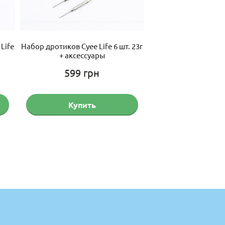
Life
Набор дротиков Cyee Life 6 шт. 23г
Дротики из вольфрам
+ аксессуары
Life 23г с с
599
грн
1,925
г
Купить
Купить