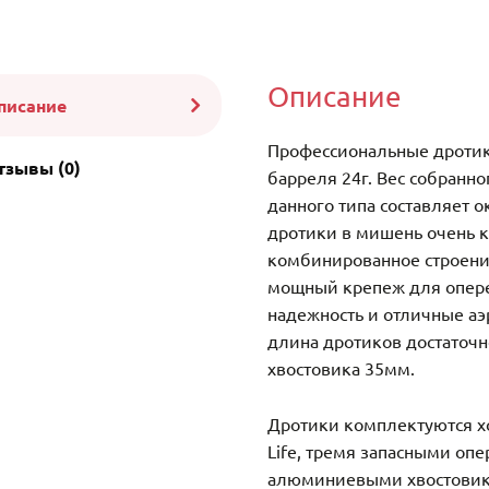
Описание
писание
Профессиональные дротики
тзывы (0)
барреля 24г. Вес собранно
данного типа составляет о
дротики в мишень очень к
комбинированное строени
мощный крепеж для опере
надежность и отличные а
длина дротиков достаточн
хвостовика 35мм.
Дротики комплектуются х
Life, тремя запасными опе
алюминиевыми хвостовика