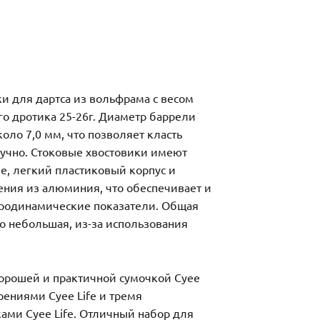
 для дартса из вольфрама с весом
го дротика 25-26г. Диаметр баррели
коло 7,0 мм, что позволяет класть
учно. Стоковые хвостовики имеют
е, легкий пластиковый корпус и
ния из алюминия, что обеспечивает и
эродинамические показатели. Общая
о небольшая, из-за использования
орошей и практичной сумочкой Cyee
рениями Cyee Life и тремя
ми Cyee Life. Отличный набор для