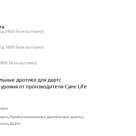
та
(від 2400 безкоштовно)
(від 1800 безкоштовно)
 1800 безкоштовно)
ьные дротики для дартс
уровня от производителя Cyee Life
артс
,
,
артс
Профессиональные дротики для дартса
,
рама
Дартс