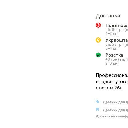
Доставка
Нова пош
від 80 грн 
1–2 дні
Укрпошта
від 55 грн 
3–4 дні
Розетка
49 грн (від
2–3 дні
Профессионал
продвинутого 
с весом 26г.
Дротики для д
Дротики для д
Дротики из вольф