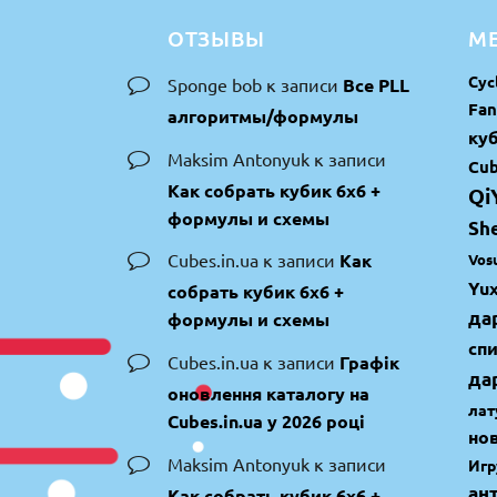
ОТЗЫВЫ
МЕ
Cyc
Sponge bob
к записи
Все PLL
Fan
алгоритмы/формулы
куб
Maksim Antonyuk
к записи
Cub
Как собрать кубик 6х6 +
Qi
формулы и схемы
Sh
Cubes.in.ua
к записи
Как
Vos
Yux
собрать кубик 6х6 +
да
формулы и схемы
сп
Cubes.in.ua
к записи
Графік
да
оновлення каталогу на
лат
Cubes.in.ua у 2026 році
но
Maksim Antonyuk
к записи
Игр
ан
Как собрать кубик 6х6 +