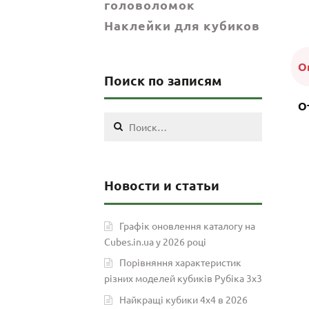
головоломок
Наклейки для кубиков
О
Поиск по записям
О
Найти:
Новости и статьи
Графік оновлення каталогу на
Cubes.in.ua у 2026 році
Порівняння характеристик
різних моделей кубиків Рубіка 3х3
Найкращі кубики 4х4 в 2026