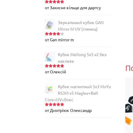
от Захисне кільце для дартсу
Оценка
5
из 5
Зеркальный кубик GAN
Mirror M UV (глянец)
от Gan mirror m
Оценка
4
из 5
Кубик Meilong 5x5 v2 без
наклеек
П
от Олексій
Оценка
5
из 5
Кубик магнитный 3х3 MoYu
RS3M v5 Maglev+Ball
Core+UV+бокс
от Дмитріюк Олександр
Оценка
5
из 5