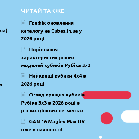
ЧИТАЙ ТАКЖЕ
Графік оновлення
ua)
каталогу на Cubes.in.ua у
2026 році
Порівняння
характеристик різних
моделей кубиків Рубіка 3х3
Найкращі кубики 4х4 в
2026 році
»
Огляд кращих кубиків
Рубіка 3х3 в 2026 році в
різних цінових сегментах
GAN 16 Maglev Max UV
вже в наявності!