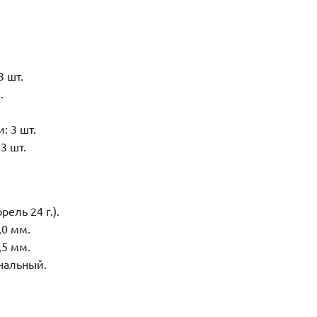
3 шт.
.
: 3 шт.
3 шт.
рель 24 г.).
,0 мм.
,5 мм.
нальный.