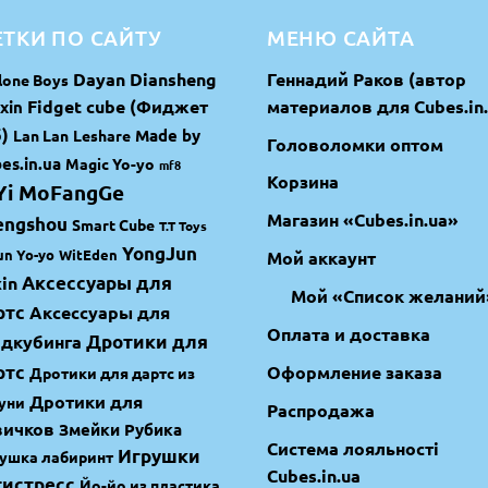
ТКИ ПО САЙТУ
МЕНЮ САЙТА
Dayan
Diansheng
Геннадий Раков (автор
lone Boys
Fidget cube (Фиджет
материалов для Cubes.in.
xin
)
Made by
Lan Lan
Leshare
Головоломки оптом
es.in.ua
Magic Yo-yo
mf8
Корзина
Yi MoFangGe
Магазин «Cubes.in.ua»
engshou
Smart Cube
T.T Toys
YongJun
un Yo-yo
WitEden
Мой аккаунт
in
Аксессуары для
Мой «Список желаний
ртс
Аксессуары для
Оплата и доставка
идкубинга
Дротики для
ртс
Оформление заказа
Дротики для дартс из
Дротики для
уни
Распродажа
вичков
Змейки Рубика
Система лояльності
Игрушки
ушка лабиринт
Cubes.in.ua
тистресс
Йо-йо из пластика