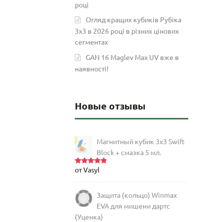
році
Огляд кращих кубиків Рубіка
3х3 в 2026 році в різних цінових
сегментах
GAN 16 Maglev Max UV вже в
наявності!
Новые отзывы
Магнитный кубик 3х3 Swift
Block + смазка 5 мл.
от Vasyl
Оценка
5
из 5
Защита (кольцо) Winmax
EVA для мишени дартс
(Уценка)